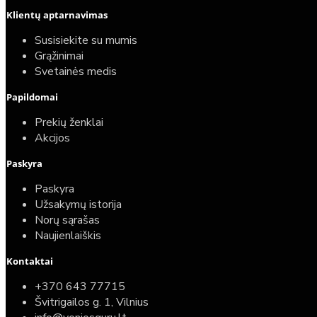
Klientų aptarnavimas
Top
Turime sandėlyje
Susisiekite su mumis
Grąžinimai
Komplektas: Tece potinkinis WC rėmas su baltu
Svetainės medis
mygtuku + Deante Peonia Rimless klozetas su
Papildomai
lėtaeigiu dangčiu
Prekių ženklai
587,00€
Akcijos
389,00€
Paskyra
Paskyra
Užsakymų istorija
Norų sąrašas
Naujienlaiškis
Kontaktai
+370 643 77715
Švitrigailos g. 1, Vilnius