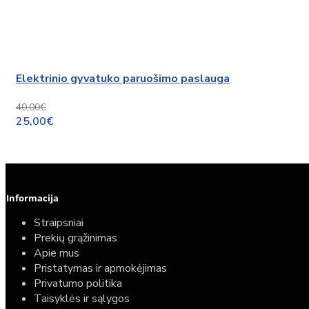
Elektrinio gyvatuko paruošimo paslauga
40,00€
25,00€
Informacija
Straipsniai
Prekių grąžinimas
Apie mus
Pristatymas ir apmokėjimas
Privatumo politika
Taisyklės ir sąlygos