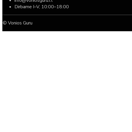
info@voniosguru.lt
Dirbame I–V, 10:00–18:00
© Vonios Guru