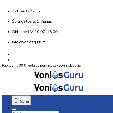
37064377715
Švitrigailos g. 1 Vilnius
Dirbame
I-V, 10:00-18:00
info@voniosguru.lt
Papildoma 30 € nuolaida perkant už 700 € ir daugiau!
Meniu