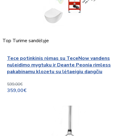
Top
Turime sandėlyje
Tece potinkinis rėmas su TeceNow vandens
nuleidimo mygtuku ir Deante Peonia rimless
pakabinamu klozetu su lėtaeigiu dangčiu
599,00€
359,00€