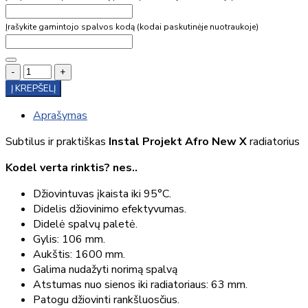
Įrašykite gamintojo spalvos kodą (kodai paskutinėje nuotraukoje)
-
+
Į KREPŠELĮ
Aprašymas
Subtilus ir praktiškas
Instal Projekt Afro New X
radiatorius
Kodel verta rinktis? nes..
Džiovintuvas įkaista iki 95°C.
Didelis džiovinimo efektyvumas.
Didelė spalvų paletė.
Gylis: 106 mm.
Aukštis: 1600 mm.
Galima nudažyti norimą spalvą
Atstumas nuo sienos iki radiatoriaus: 63 mm.
Patogu džiovinti rankšluosčius.