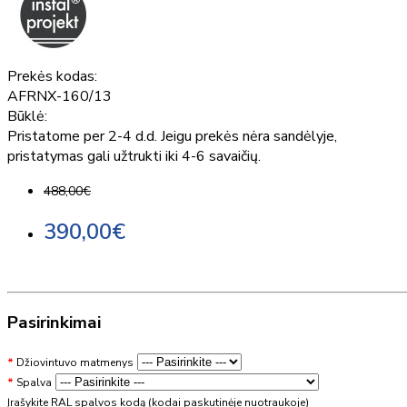
Prekės kodas:
AFRNX-160/13
Būklė:
Pristatome per 2-4 d.d. Jeigu prekės nėra sandėlyje,
pristatymas gali užtrukti iki 4-6 savaičių.
488,00€
390,00€
Pasirinkimai
Džiovintuvo matmenys
Spalva
Įrašykite RAL spalvos kodą (kodai paskutinėje nuotraukoje)