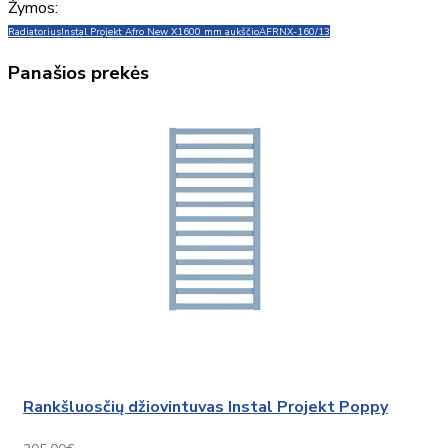
Žymos:
Radiatorius
Instal Projekt Afro New X
1600 mm aukščio
AFRNX-160/13
Panašios prekės
Rankšluosčių džiovintuvas Instal Projekt Poppy