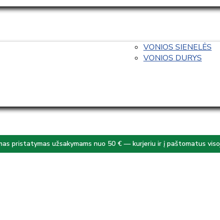
VONIOS SIENELĖS
VONIOS DURYS
s pristatymas užsakymams nuo 50 € — kurjeriu ir į paštomatus visoj