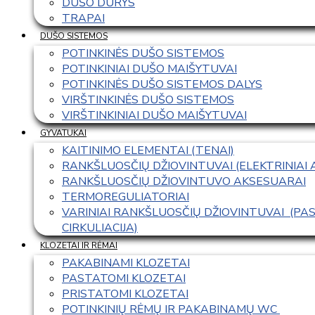
DUŠO DURYS
TRAPAI
DUŠO SISTEMOS
POTINKINĖS DUŠO SISTEMOS
POTINKINIAI DUŠO MAIŠYTUVAI
POTINKINĖS DUŠO SISTEMOS DALYS
VIRŠTINKINĖS DUŠO SISTEMOS
VIRŠTINKINIAI DUŠO MAIŠYTUVAI
GYVATUKAI
KAITINIMO ELEMENTAI (TENAI)
RANKŠLUOSČIŲ DŽIOVINTUVAI (ELEKTRINIAI
RANKŠLUOSČIŲ DŽIOVINTUVO AKSESUARAI
TERMOREGULIATORIAI
VARINIAI RANKŠLUOSČIŲ DŽIOVINTUVAI  (P
CIRKULIACIJA)
KLOZETAI IR RĖMAI
PAKABINAMI KLOZETAI
PASTATOMI KLOZETAI
PRISTATOMI KLOZETAI
POTINKINIŲ RĖMŲ IR PAKABINAMŲ WC 