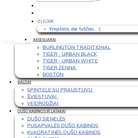
0 | 0,00€
Krepšelis dar tuščias... :(
AKSESUARAI
Kategorijos
BURLINGTON TRADITIONAL
TIGER - URBAN BLACK
TIGER - URBAN WHITE
TIGER ZENNA 
BOSTON
BALDAI
SPINTELE SU PRAUSTUVU 
ŠVIESTUVAI  
VEIDRODŽIAI
DUŠO KABINOS IR LATAKAI
DUŠO SIENELĖS
PUSAPVALĖS DUŠO KABINOS
KVADRATINĖS DUŠO KABINOS