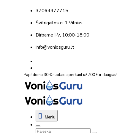
37064377715
Švitrigailos g. 1 Vilnius
Dirbame
I-V, 10:00-18:00
info@voniosguru.lt
Papildoma 30 € nuolaida perkant už 700 € ir daugiau!
Meniu