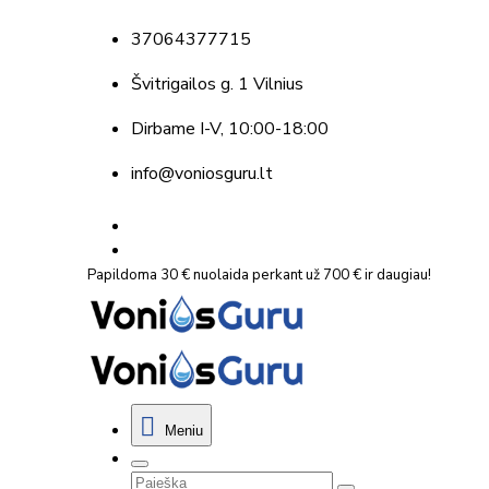
37064377715
Švitrigailos g. 1 Vilnius
Dirbame
I-V, 10:00-18:00
info@voniosguru.lt
Papildoma 30 € nuolaida perkant už 700 € ir daugiau!
Meniu