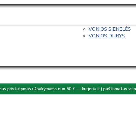
VONIOS SIENELĖS
VONIOS DURYS
s pristatymas užsakymams nuo 50 € — kurjeriu ir į paštomatus visoj