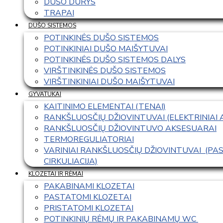
DUŠO DURYS
TRAPAI
DUŠO SISTEMOS
POTINKINĖS DUŠO SISTEMOS
POTINKINIAI DUŠO MAIŠYTUVAI
POTINKINĖS DUŠO SISTEMOS DALYS
VIRŠTINKINĖS DUŠO SISTEMOS
VIRŠTINKINIAI DUŠO MAIŠYTUVAI
GYVATUKAI
KAITINIMO ELEMENTAI (TENAI)
RANKŠLUOSČIŲ DŽIOVINTUVAI (ELEKTRINIAI
RANKŠLUOSČIŲ DŽIOVINTUVO AKSESUARAI
TERMOREGULIATORIAI
VARINIAI RANKŠLUOSČIŲ DŽIOVINTUVAI  (P
CIRKULIACIJA)
KLOZETAI IR RĖMAI
PAKABINAMI KLOZETAI
PASTATOMI KLOZETAI
PRISTATOMI KLOZETAI
POTINKINIŲ RĖMŲ IR PAKABINAMŲ WC 