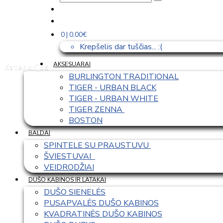
0 | 0,00€
Krepšelis dar tuščias... :(
AKSESUARAI
Kategorijos
BURLINGTON TRADITIONAL
TIGER - URBAN BLACK
TIGER - URBAN WHITE
TIGER ZENNA 
BOSTON
BALDAI
SPINTELE SU PRAUSTUVU 
ŠVIESTUVAI  
VEIDRODŽIAI
DUŠO KABINOS IR LATAKAI
DUŠO SIENELĖS
PUSAPVALĖS DUŠO KABINOS
KVADRATINĖS DUŠO KABINOS