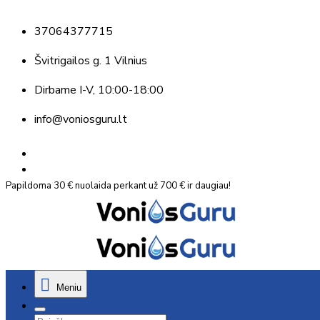
37064377715
Švitrigailos g. 1 Vilnius
Dirbame
I-V, 10:00-18:00
info@voniosguru.lt
Papildoma 30 € nuolaida perkant už 700 € ir daugiau!
Meniu