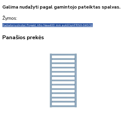
Galima nudažyti pagal gamintojo pateiktas spalvas.
Žymos:
Radiatorius
Instal Projekt Afro New
400 mm aukščio
AFRNX-040/28
Panašios prekės