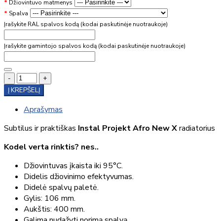
Džiovintuvo matmenys
Spalva
Įrašykite RAL spalvos kodą (kodai paskutinėje nuotraukoje)
Įrašykite gamintojo spalvos kodą (kodai paskutinėje nuotraukoje)
-
+
Į KREPŠELĮ
Aprašymas
Subtilus ir praktiškas
Instal Projekt Afro New X
radiatorius
Kodel verta rinktis? nes..
Džiovintuvas įkaista iki 95°C.
Didelis džiovinimo efektyvumas.
Didelė spalvų paletė.
Gylis: 106 mm.
Aukštis: 400 mm.
Galima nudažyti norimą spalvą