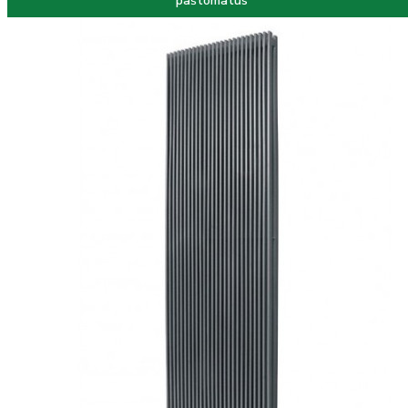
paštomatus