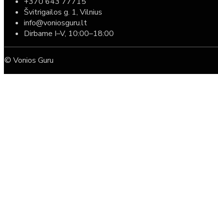
+370 643 77715
Švitrigailos g. 1, Vilnius
info@voniosguru.lt
Dirbame I–V, 10:00–18:00
© Vonios Guru