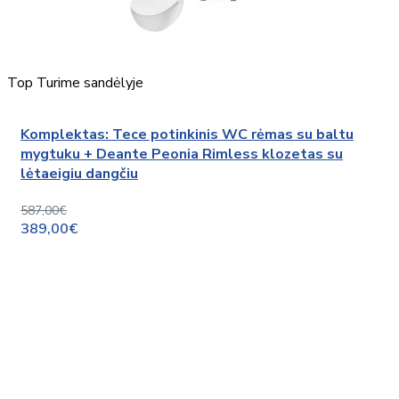
Top
Turime sandėlyje
Komplektas: Tece potinkinis WC rėmas su baltu
mygtuku + Deante Peonia Rimless klozetas su
lėtaeigiu dangčiu
587,00€
389,00€