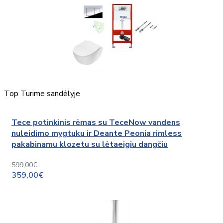
Top
Turime sandėlyje
Tece potinkinis rėmas su TeceNow vandens
nuleidimo mygtuku ir Deante Peonia rimless
pakabinamu klozetu su lėtaeigiu dangčiu
599,00€
359,00€