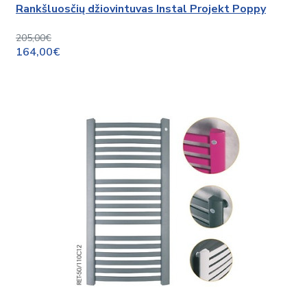
Rankšluosčių džiovintuvas Instal Projekt Poppy
205,00€
164,00€