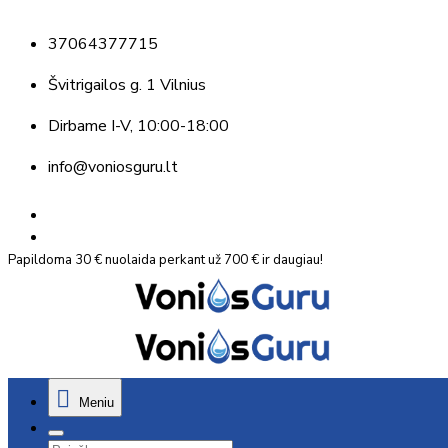
37064377715
Švitrigailos g. 1 Vilnius
Dirbame
I-V, 10:00-18:00
info@voniosguru.lt
Papildoma 30 € nuolaida perkant už 700 € ir daugiau!
Meniu