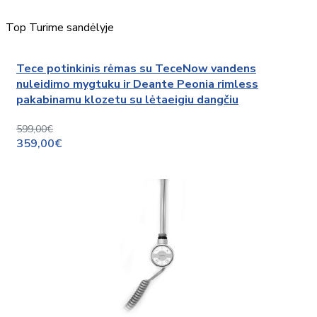
Top
Turime sandėlyje
Tece potinkinis rėmas su TeceNow vandens
nuleidimo mygtuku ir Deante Peonia rimless
pakabinamu klozetu su lėtaeigiu dangčiu
599,00€
359,00€