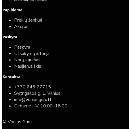
Papildomai
Prekių ženklai
Akcijos
Paskyra
Paskyra
Užsakymų istorija
Norų sąrašas
Naujienlaiškis
Kontaktai
+370 643 77715
Švitrigailos g. 1, Vilnius
info@voniosguru.lt
Dirbame I–V, 10:00–18:00
© Vonios Guru