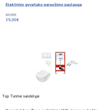
Elektrinio gyvatuko paruošimo paslauga
40,00€
25,00€
Top
Turime sandėlyje