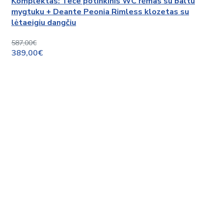
Komplektas: Tece potinkinis WC rėmas su baltu
mygtuku + Deante Peonia Rimless klozetas su
lėtaeigiu dangčiu
587,00€
389,00€