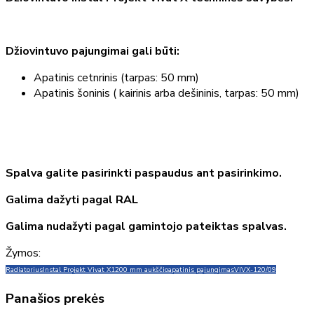
Džiovintuvo pajungimai gali būti:
Apatinis cetnrinis (tarpas: 50 mm)
Apatinis šoninis ( kairinis arba dešininis, tarpas: 50 mm)
Spalva galite pasirinkti paspaudus ant pasirinkimo.
Galima dažyti pagal RAL
Galima nudažyti pagal gamintojo pateiktas spalvas.
Žymos:
Radiatorius
Instal Projekt Vivat X
1200 mm aukščio
apatinis pajungimas
VIVX-120/09
Panašios prekės