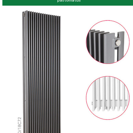
paštomatus