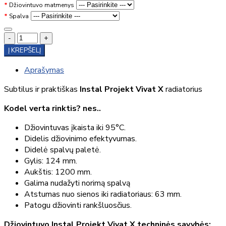
Džiovintuvo matmenys
Spalva
-
+
Į KREPŠELĮ
Aprašymas
Subtilus ir praktiškas
Instal Projekt Vivat X
radiatorius
Kodel verta rinktis? nes..
Džiovintuvas įkaista iki 95°C.
Didelis džiovinimo efektyvumas.
Didelė spalvų paletė.
Gylis: 124 mm.
Aukštis: 1200 mm.
Galima nudažyti norimą spalvą
Atstumas nuo sienos iki radiatoriaus: 63 mm.
Patogu džiovinti rankšluosčius.
Džiovintuvo Instal Projekt Vivat X techninės savybės: