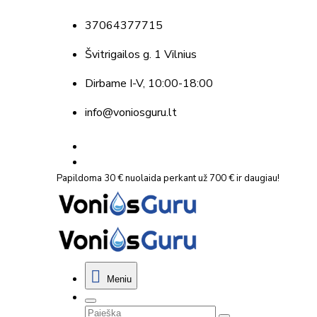
37064377715
Švitrigailos g. 1 Vilnius
Dirbame
I-V, 10:00-18:00
info@voniosguru.lt
Papildoma 30 € nuolaida perkant už 700 € ir daugiau!
Meniu