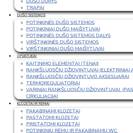
DUŠO DURYS
TRAPAI
DUŠO SISTEMOS
POTINKINĖS DUŠO SISTEMOS
POTINKINIAI DUŠO MAIŠYTUVAI
POTINKINĖS DUŠO SISTEMOS DALYS
VIRŠTINKINĖS DUŠO SISTEMOS
VIRŠTINKINIAI DUŠO MAIŠYTUVAI
GYVATUKAI
KAITINIMO ELEMENTAI (TENAI)
RANKŠLUOSČIŲ DŽIOVINTUVAI (ELEKTRINIAI
RANKŠLUOSČIŲ DŽIOVINTUVO AKSESUARAI
TERMOREGULIATORIAI
VARINIAI RANKŠLUOSČIŲ DŽIOVINTUVAI  (P
CIRKULIACIJA)
KLOZETAI IR RĖMAI
PAKABINAMI KLOZETAI
PASTATOMI KLOZETAI
PRISTATOMI KLOZETAI
POTINKINIŲ RĖMŲ IR PAKABINAMŲ WC 