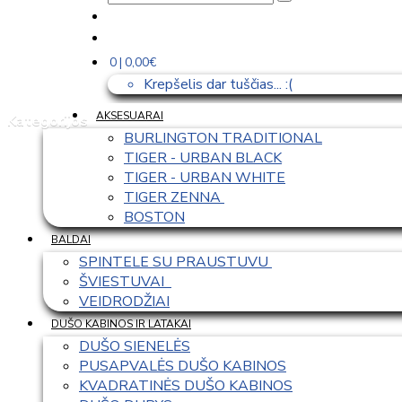
0 | 0,00€
Krepšelis dar tuščias... :(
AKSESUARAI
Kategorijos
BURLINGTON TRADITIONAL
TIGER - URBAN BLACK
TIGER - URBAN WHITE
TIGER ZENNA 
BOSTON
BALDAI
SPINTELE SU PRAUSTUVU 
ŠVIESTUVAI  
VEIDRODŽIAI
DUŠO KABINOS IR LATAKAI
DUŠO SIENELĖS
PUSAPVALĖS DUŠO KABINOS
KVADRATINĖS DUŠO KABINOS