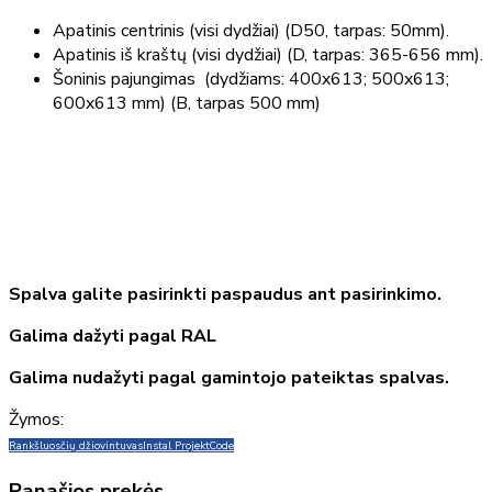
Apatinis centrinis (visi dydžiai) (D50, tarpas: 50mm).
Apatinis iš kraštų (visi dydžiai) (D, tarpas: 365-656 mm).
Šoninis pajungimas (dydžiams: 400x613; 500x613;
600x613 mm) (B, tarpas 500 mm)
Spalva galite pasirinkti paspaudus ant pasirinkimo.
Galima dažyti pagal RAL
Galima nudažyti pagal gamintojo pateiktas spalvas.
Žymos:
Rankšluosčių džiovintuvas
Instal Projekt
Code
Panašios prekės