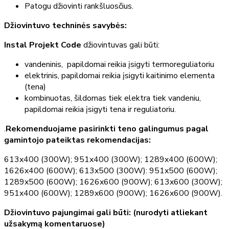
Patogu džiovinti rankšluosčius.
Džiovintuvo techninės savybės:
Instal Projekt Code
džiovintuvas gali būti:
vandeninis, papildomai reikia įsigyti termoreguliatoriu
elektrinis, papildomai reikia įsigyti kaitinimo elementa
(tena)
kombinuotas, šildomas tiek elektra tiek vandeniu,
papildomai reikia įsigyti tena ir reguliatoriu.
.
Rekomenduojame pasirinkti teno galingumus pagal
gamintojo pateiktas rekomendacijas:
613x400 (300W); 951x400 (300W); 1289x400 (600W);
1626x400 (600W); 613x500 (300W): 951x500 (600W);
1289x500 (600W); 1626x600 (900W); 613x600 (300W);
951x400 (600W); 1289x600 (900W); 1626x600 (900W).
Džiovintuvo pajungimai gali būti: (nurodyti atliekant
užsakymą komentaruose)