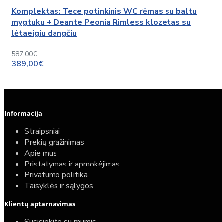
Komplektas: Tece potinkinis WC rėmas su baltu
mygtuku + Deante Peonia Rimless klozetas su
lėtaeigiu dangčiu
587,00€
389,00€
Informacija
Straipsniai
Prekių grąžinimas
Apie mus
Pristatymas ir apmokėjimas
Privatumo politika
Taisyklės ir sąlygos
Klientų aptarnavimas
Susisiekite su mumis