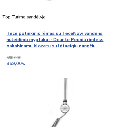
Top
Turime sandėlyje
Tece potinkinis rėmas su TeceNow vandens
nuleidimo mygtuku ir Deante Peonia rimless
pakabinamu klozetu su lėtaeigiu dangčiu
599,00€
359,00€