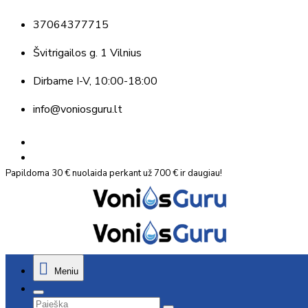
37064377715
Švitrigailos g. 1 Vilnius
Dirbame
I-V, 10:00-18:00
info@voniosguru.lt
Papildoma 30 € nuolaida perkant už 700 € ir daugiau!
Meniu