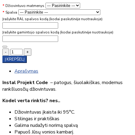
Džiovintuvo matmenys
Spalva
Įrašykite RAL spalvos kodą (kodai paskutinėje nuotraukoje)
Įrašykite gamintojo spalvos kodą (kodai paskutinėje nuotraukoje)
-
+
Į KREPŠELĮ
Aprašymas
Instal Projekt Code
– patogus, šiuolaikiškas, modernus
rankšluosčių džiovintuvas.
Kodel verta rinktis? nes..
Džiovintuvas įkaista iki 95°C.
Stilingas ir praktiškas
Galima nudažyti norimą spalvą
Papuoš Jūsų vonios kambarį.