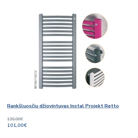
Rankšluosčių džiovintuvas Instal Projekt Retto
126,00€
101,00€