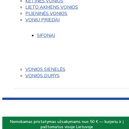
KETINĖS VONIOS
LIETO AKMENS VONIOS
PLIENINĖS VONIOS
VONIŲ PRIEDAI
SIFONAI
VONIOS SIENELĖS
VONIOS DURYS
Nemokamas pristatymas užsakymams nuo 50 € — kurjeriu ir į
paštomatus visoje Lietuvoje