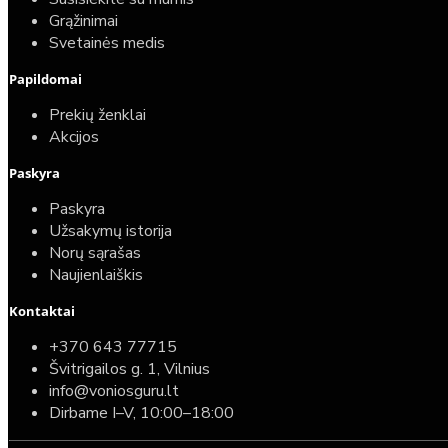
Grąžinimai
Svetainės medis
Papildomai
Prekių ženklai
Akcijos
Paskyra
Paskyra
Užsakymų istorija
Norų sąrašas
Naujienlaiškis
Kontaktai
+370 643 77715
Švitrigailos g. 1, Vilnius
info@voniosguru.lt
Dirbame I–V, 10:00–18:00