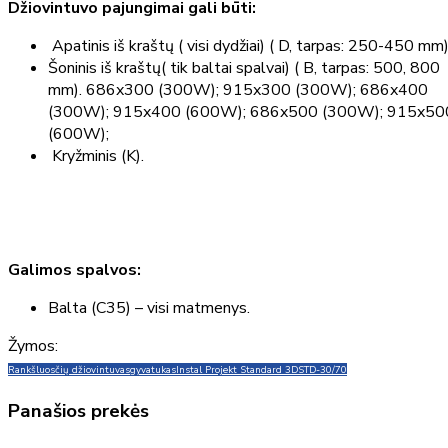
Džiovintuvo pajungimai gali būti:
Apatinis iš kraštų ( visi dydžiai) ( D, tarpas: 250-450 mm)
Šoninis iš kraštų( tik baltai spalvai) ( B, tarpas: 500, 800
mm). 686x300 (300W); 915x300 (300W); 686x400
(300W); 915x400 (600W); 686x500 (300W); 915x50
(600W);
Kryžminis (K).
Galimos spalvos:
Balta (C35) – visi matmenys.
Žymos:
Rankšluosčių džiovintuvas
gyvatukas
Instal Projekt Standard 3D
STD-30/70
Panašios prekės