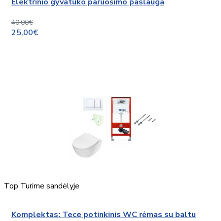
Elektrinio gyvatuko paruošimo paslauga
40,00€
25,00€
Top
Turime sandėlyje
Komplektas: Tece potinkinis WC rėmas su baltu