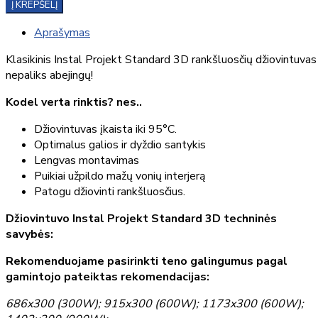
Į KREPŠELĮ
Aprašymas
Klasikinis Instal Projekt Standard 3D rankšluosčių džiovintuvas
nepaliks abejingų!
Kodel verta rinktis? nes..
Džiovintuvas įkaista iki 95°C.
Optimalus galios ir dyždio santykis
Lengvas montavimas
Puikiai užpildo mažų vonių interjerą
Patogu džiovinti rankšluosčius.
Džiovintuvo Instal Projekt Standard 3D techninės
savybės:
Rekomenduojame pasirinkti teno galingumus pagal
gamintojo pateiktas rekomendacijas:
686x300 (300W); 915x300 (600W); 1173x300 (600W);