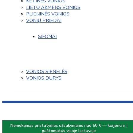
KETINĖS VONIOS
LIETO AKMENS VONIOS
PLIENINĖS VONIOS
VONIŲ PRIEDAI
SIFONAI
VONIOS SIENELĖS
VONIOS DURYS
Nemokamas pristatymas užsakymams nuo 50 € — kurjeriu ir į
paštomatus visoje Lietuvoje