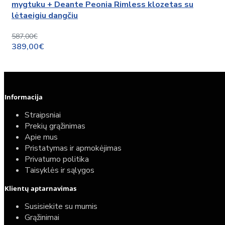
mygtuku + Deante Peonia Rimless klozetas su
lėtaeigiu dangčiu
587,00€
389,00€
Informacija
Straipsniai
Prekių grąžinimas
Apie mus
Pristatymas ir apmokėjimas
Privatumo politika
Taisyklės ir sąlygos
Klientų aptarnavimas
Susisiekite su mumis
Grąžinimai