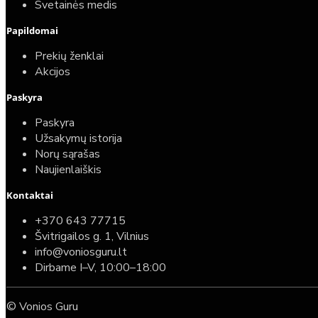
Svetainės medis
Papildomai
Prekių ženklai
Akcijos
Paskyra
Paskyra
Užsakymų istorija
Norų sąrašas
Naujienlaiškis
Kontaktai
+370 643 77715
Švitrigailos g. 1, Vilnius
info@voniosguru.lt
Dirbame I–V, 10:00–18:00
© Vonios Guru