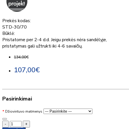
Prekės kodas:
STD-30/70
Būklė:
Pristatome per 2-4 d.d. Jeigu prekės nėra sandėlyje,
pristatymas gali užtrukti iki 4-6 savaičių.
134,00€
107,00€
Pasirinkimai
Džiovintuvo matmenys
-
+