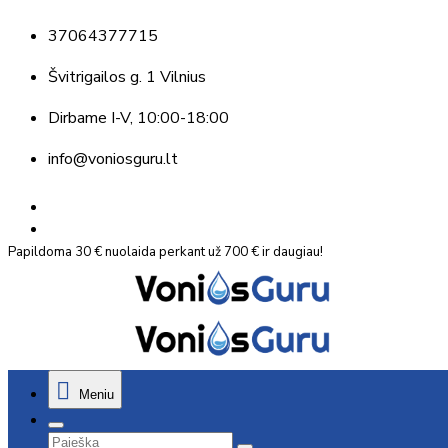
37064377715
Švitrigailos g. 1 Vilnius
Dirbame
I-V, 10:00-18:00
info@voniosguru.lt
Papildoma 30 € nuolaida perkant už 700 € ir daugiau!
Meniu