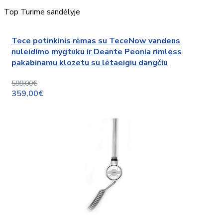
Top
Turime sandėlyje
Tece potinkinis rėmas su TeceNow vandens
nuleidimo mygtuku ir Deante Peonia rimless
pakabinamu klozetu su lėtaeigiu dangčiu
599,00€
359,00€