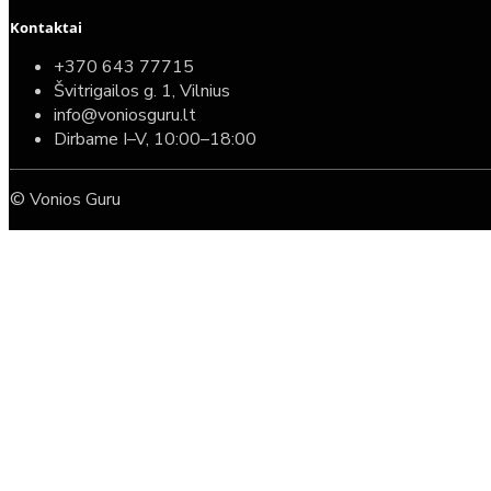
Kontaktai
+370 643 77715
Švitrigailos g. 1, Vilnius
info@voniosguru.lt
Dirbame I–V, 10:00–18:00
© Vonios Guru