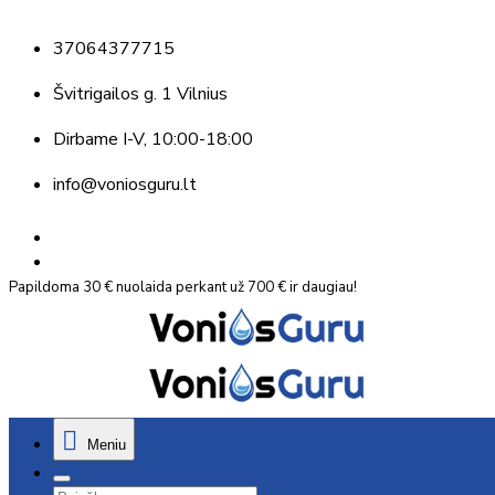
37064377715
Švitrigailos g. 1 Vilnius
Dirbame
I-V, 10:00-18:00
info@voniosguru.lt
Papildoma 30 € nuolaida perkant už 700 € ir daugiau!
Meniu