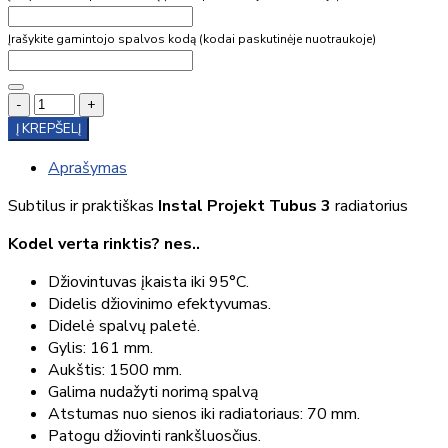
Įrašykite gamintojo spalvos kodą (kodai paskutinėje nuotraukoje)
-
+
Į KREPŠELĮ
Aprašymas
Subtilus ir praktiškas
Instal Projekt Tubus 3
radiatorius
Kodel verta rinktis? nes..
Džiovintuvas įkaista iki 95°C.
Didelis džiovinimo efektyvumas.
Didelė spalvų paletė.
Gylis: 161 mm.
Aukštis: 1500 mm.
Galima nudažyti norimą spalvą
Atstumas nuo sienos iki radiatoriaus: 70 mm.
Patogu džiovinti rankšluosčius.