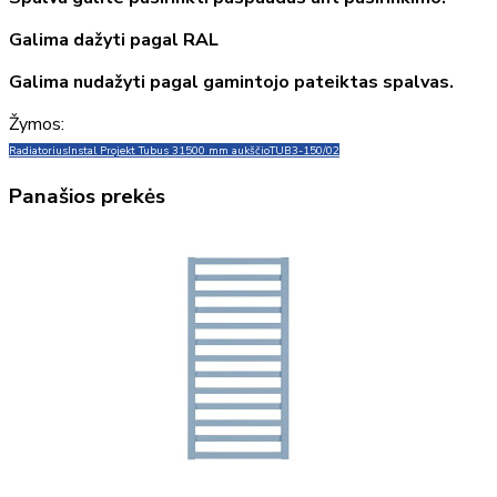
Galima dažyti pagal RAL
Galima nudažyti pagal gamintojo pateiktas spalvas.
Žymos:
Radiatorius
Instal Projekt Tubus 3
1500 mm aukščio
TUB3-150/02
Panašios prekės