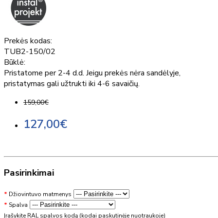
Prekės kodas:
TUB2-150/02
Būklė:
Pristatome per 2-4 d.d. Jeigu prekės nėra sandėlyje,
pristatymas gali užtrukti iki 4-6 savaičių.
159,00€
127,00€
Pasirinkimai
Džiovintuvo matmenys
Spalva
Įrašykite RAL spalvos kodą (kodai paskutinėje nuotraukoje)