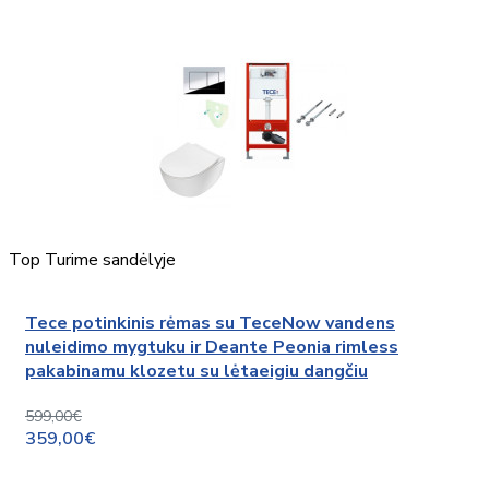
Top
Turime sandėlyje
Tece potinkinis rėmas su TeceNow vandens
nuleidimo mygtuku ir Deante Peonia rimless
pakabinamu klozetu su lėtaeigiu dangčiu
599,00€
359,00€