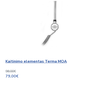
Kaitinimo elementas Terma MOA
98,00€
79,00€