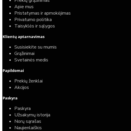
Prekių grąžinimas
Apie mus
Pristatymas ir apmokėjimas
Privatumo politika
Taisyklės ir sąlygos
Klientų aptarnavimas
Top
Turime sandėlyje
Susisiekite su mumis
Grąžinimai
Komplektas: Tece potinkinis WC rėmas su baltu
Svetainės medis
mygtuku + Deante Peonia Rimless klozetas su
Papildomai
lėtaeigiu dangčiu
Prekių ženklai
587,00€
Akcijos
389,00€
Paskyra
Paskyra
Užsakymų istorija
Norų sąrašas
Naujienlaiškis