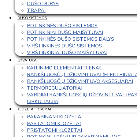
DUŠO DURYS
TRAPAI
DUŠO SISTEMOS
POTINKINĖS DUŠO SISTEMOS
POTINKINIAI DUŠO MAIŠYTUVAI
POTINKINĖS DUŠO SISTEMOS DALYS
VIRŠTINKINĖS DUŠO SISTEMOS
VIRŠTINKINIAI DUŠO MAIŠYTUVAI
GYVATUKAI
KAITINIMO ELEMENTAI (TENAI)
RANKŠLUOSČIŲ DŽIOVINTUVAI (ELEKTRINIAI
RANKŠLUOSČIŲ DŽIOVINTUVO AKSESUARAI
TERMOREGULIATORIAI
VARINIAI RANKŠLUOSČIŲ DŽIOVINTUVAI  (P
CIRKULIACIJA)
KLOZETAI IR RĖMAI
PAKABINAMI KLOZETAI
PASTATOMI KLOZETAI
PRISTATOMI KLOZETAI
POTINKINIŲ RĖMŲ IR PAKABINAMŲ WC 