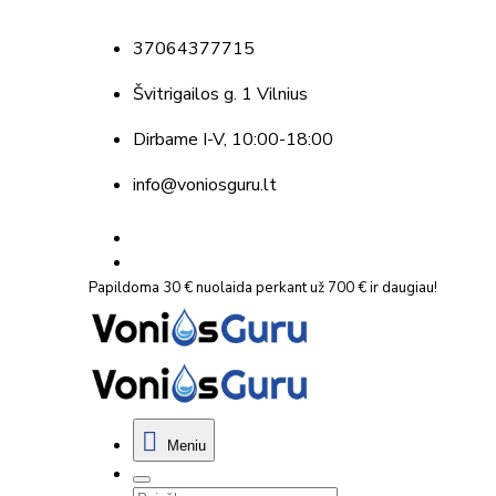
37064377715
Švitrigailos g. 1 Vilnius
Dirbame
I-V, 10:00-18:00
info@voniosguru.lt
Papildoma 30 € nuolaida perkant už 700 € ir daugiau!
Meniu