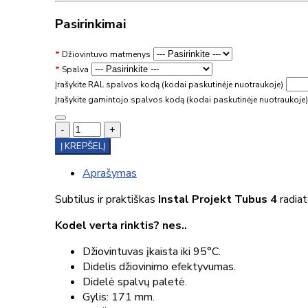
Pasirinkimai
Džiovintuvo matmenys
Spalva
Įrašykite RAL spalvos kodą (kodai paskutinėje nuotraukoje)
Įrašykite gamintojo spalvos kodą (kodai paskutinėje nuotraukoje)
-
+
Į KREPŠELĮ
Aprašymas
Subtilus ir praktiškas
Instal Projekt Tubus 4
radiat
Kodel verta rinktis? nes..
Džiovintuvas įkaista iki 95°C.
Didelis džiovinimo efektyvumas.
Didelė spalvų paletė.
Gylis: 171 mm.