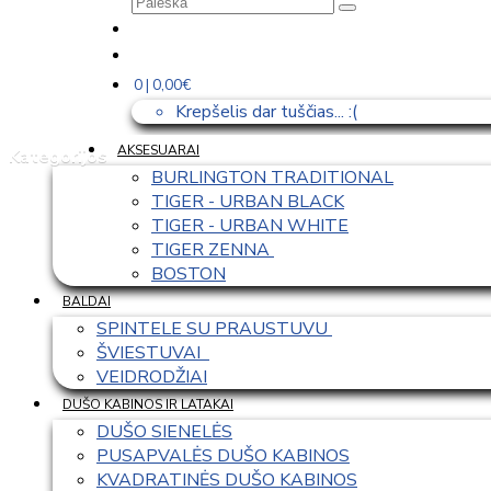
0 | 0,00€
Krepšelis dar tuščias... :(
AKSESUARAI
Kategorijos
BURLINGTON TRADITIONAL
TIGER - URBAN BLACK
TIGER - URBAN WHITE
TIGER ZENNA 
BOSTON
BALDAI
SPINTELE SU PRAUSTUVU 
ŠVIESTUVAI  
VEIDRODŽIAI
DUŠO KABINOS IR LATAKAI
DUŠO SIENELĖS
PUSAPVALĖS DUŠO KABINOS
KVADRATINĖS DUŠO KABINOS