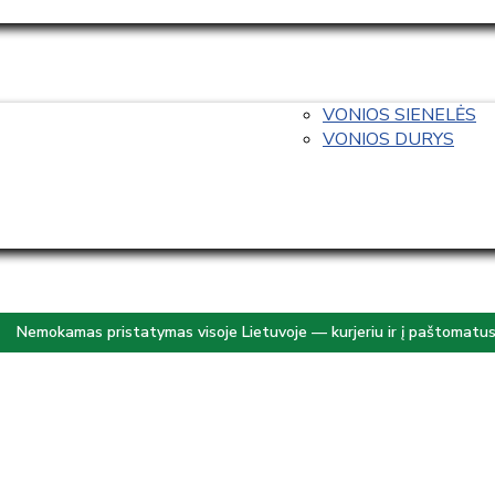
VONIOS SIENELĖS
VONIOS DURYS
Nemokamas pristatymas visoje Lietuvoje — kurjeriu ir į paštomatu