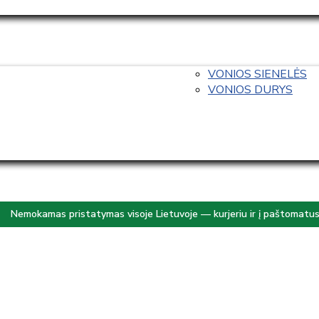
VONIOS SIENELĖS
VONIOS DURYS
Nemokamas pristatymas visoje Lietuvoje — kurjeriu ir į paštomatu