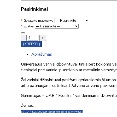
Pasirinkimai
Gyvatuko matmenys
Spalva
-
+
Į KREPŠELĮ
Aprašymas
Universalūs variniai džiovintuvai tinka bet kokioms v
tiesiogiai prie varinio, plastikinio ar metalinio vamz
Žalvariniai džiovintuvai pasižymi geriausiomis šilumo
arba patinuojami, suteikiant žalvario ar vario pavirš
Gamintojas – UAB " Elonika " vandeniniams džiovintu
Žymos:
EV 1047 KL/1050
Elonika
Rankšluosčių džiovintuvas