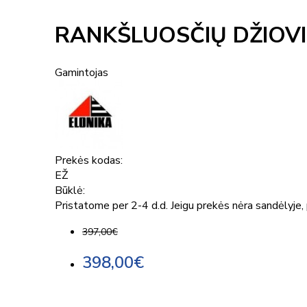
RANKŠLUOSČIŲ DŽIOVI
Gamintojas
Prekės kodas:
EŽ
Būklė:
Pristatome per 2-4 d.d. Jeigu prekės nėra sandėlyje, p
397,00€
398,00€