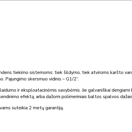
andens tiekimo sistemoms: tiek šildymo, tiek atviroms karšto vand
dyno. Pajungimo skersmuo vidinis – G1/2“.
s laidumo ir eksploatacinėmis savybėmis. Jie galvaniškai dengiami
iui sendinimo efektą, arba dažomi polimeriniais baltos spalvos daž
vams suteikia 2 metų garantiją.