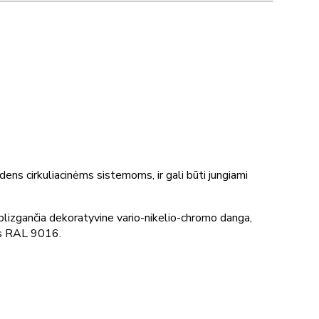
ens cirkuliacinėms sistemoms, ir gali būti jungiami
 blizgančia dekoratyvine vario-nikelio-chromo danga,
ais RAL 9016.