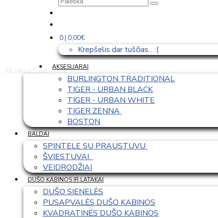
0 | 0,00€
Krepšelis dar tuščias... :(
AKSESUARAI
Kategorijos
BURLINGTON TRADITIONAL
TIGER - URBAN BLACK
TIGER - URBAN WHITE
TIGER ZENNA 
BOSTON
BALDAI
SPINTELE SU PRAUSTUVU 
ŠVIESTUVAI  
VEIDRODŽIAI
DUŠO KABINOS IR LATAKAI
DUŠO SIENELĖS
PUSAPVALĖS DUŠO KABINOS
KVADRATINĖS DUŠO KABINOS