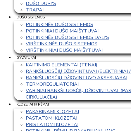
DUŠO DURYS
TRAPAI
DUŠO SISTEMOS
POTINKINĖS DUŠO SISTEMOS
POTINKINIAI DUŠO MAIŠYTUVAI
POTINKINĖS DUŠO SISTEMOS DALYS
VIRŠTINKINĖS DUŠO SISTEMOS
VIRŠTINKINIAI DUŠO MAIŠYTUVAI
GYVATUKAI
KAITINIMO ELEMENTAI (TENAI)
RANKŠLUOSČIŲ DŽIOVINTUVAI (ELEKTRINIAI
RANKŠLUOSČIŲ DŽIOVINTUVO AKSESUARAI
TERMOREGULIATORIAI
VARINIAI RANKŠLUOSČIŲ DŽIOVINTUVAI  (P
CIRKULIACIJA)
KLOZETAI IR RĖMAI
PAKABINAMI KLOZETAI
PASTATOMI KLOZETAI
PRISTATOMI KLOZETAI
POTINKINIŲ RĖMŲ IR PAKABINAMŲ WC 