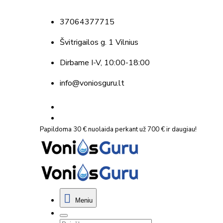
37064377715
Švitrigailos g. 1 Vilnius
Dirbame
I-V, 10:00-18:00
info@voniosguru.lt
Papildoma 30 € nuolaida perkant už 700 € ir daugiau!
Meniu