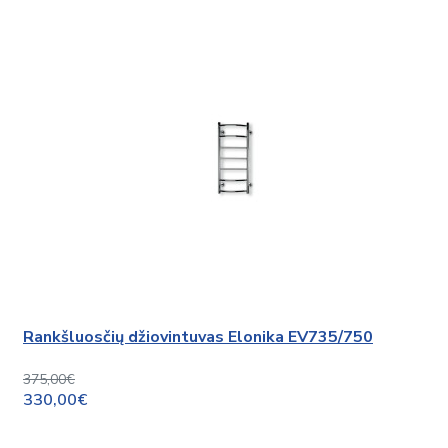
Rankšluosčių džiovintuvas Elonika EV735/750
375,00€
330,00€