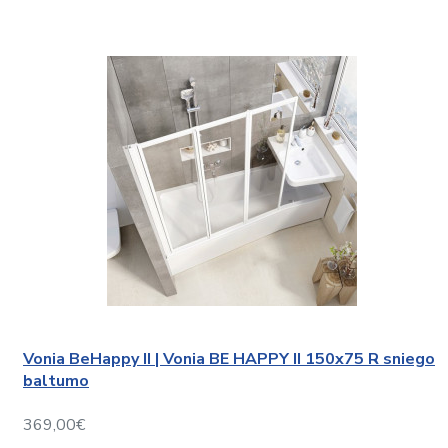
Vonia BeHappy II | Vonia BE HAPPY II 150x75 R sniego
baltumo
369,00€