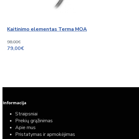
Kaitinimo elementas Terma MOA
98,00€
79,00€
Informacija
Straipsniai
Prekių grąžinimas
Apie mus
Pristatymas ir apmokėjimas