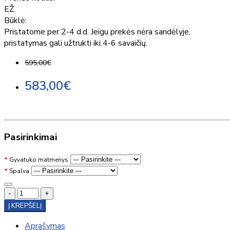
EŽ
Būklė:
Pristatome per 2-4 d.d. Jeigu prekės nėra sandėlyje,
pristatymas gali užtrukti iki 4-6 savaičių.
595,00€
583,00€
Pasirinkimai
Gyvatuko matmenys
Spalva
-
+
Į KREPŠELĮ
Aprašymas