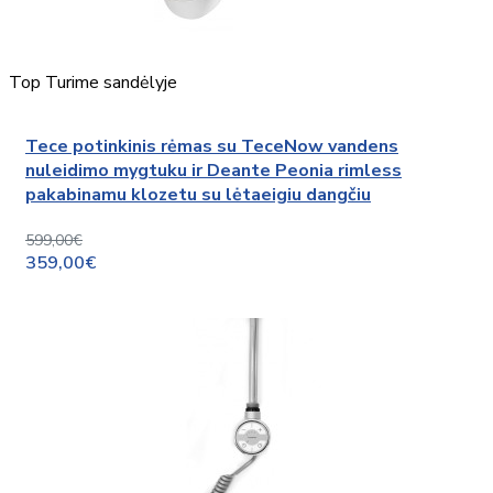
Top
Turime sandėlyje
Tece potinkinis rėmas su TeceNow vandens
nuleidimo mygtuku ir Deante Peonia rimless
pakabinamu klozetu su lėtaeigiu dangčiu
599,00€
359,00€