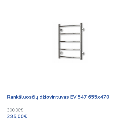
Rankšluosčių džiovintuvas EV 547 655x470
300,00€
295,00€