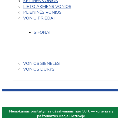
KETINĖS VONIOS
LIETO AKMENS VONIOS
PLIENINĖS VONIOS
VONIŲ PRIEDAI
SIFONAI
VONIOS SIENELĖS
VONIOS DURYS
Nemokamas pristatymas užsakymams nuo 50 € — kurjeriu ir į
paštomatus visoje Lietuvoje