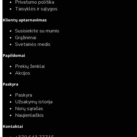
Privatumo politika
Taisyklės ir sąlygos
Elektrinio gyvatuko paruošimo paslauga
Klientų aptarnavimas
40,00€
Susisiekite su mumis
25,00€
Grąžinimai
Svetainės medis
Papildomai
Prekių ženklai
Akcijos
Paskyra
Paskyra
Užsakymų istorija
Norų sąrašas
Naujienlaiškis
Kontaktai
Top
Turime sandėlyje