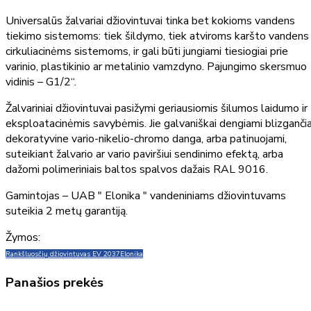
Universalūs žalvariai džiovintuvai tinka bet kokioms vandens
tiekimo sistemoms: tiek šildymo, tiek atviroms karšto vandens
cirkuliacinėms sistemoms, ir gali būti jungiami tiesiogiai prie
varinio, plastikinio ar metalinio vamzdyno. Pajungimo skersmuo
vidinis – G1/2“.
Žalvariniai džiovintuvai pasižymi geriausiomis šilumos laidumo ir
eksploatacinėmis savybėmis. Jie galvaniškai dengiami blizganči
dekoratyvine vario-nikelio-chromo danga, arba patinuojami,
suteikiant žalvario ar vario paviršiui sendinimo efektą, arba
dažomi polimeriniais baltos spalvos dažais RAL 9016.
Gamintojas – UAB " Elonika " vandeniniams džiovintuvams
suteikia 2 metų garantiją.
Žymos:
Rankšluosčių džiovintuvas EV 2037
Elonika
Panašios prekės