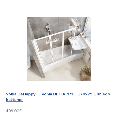
Vonia BeHappy II | Vonia BE HAPPY II 170x75 L sniego
baltumo
409,00€