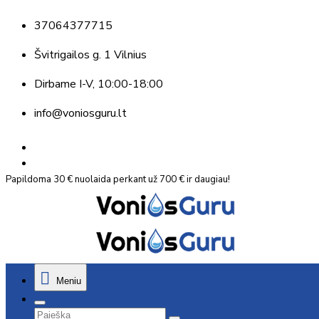
37064377715
Švitrigailos g. 1 Vilnius
Dirbame
I-V, 10:00-18:00
info@voniosguru.lt
Papildoma 30 € nuolaida perkant už 700 € ir daugiau!
Meniu