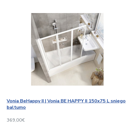
Vonia BeHappy II | Vonia BE HAPPY II 150x75 L sniego
baltumo
369,00€