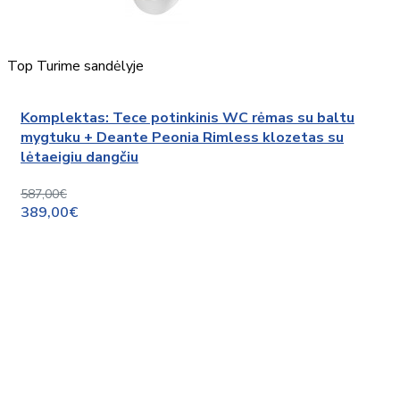
Top
Turime sandėlyje
Komplektas: Tece potinkinis WC rėmas su baltu
mygtuku + Deante Peonia Rimless klozetas su
lėtaeigiu dangčiu
587,00€
389,00€