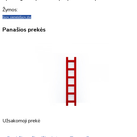
Žymos:
Easy sienelė
Easy dw
Panašios prekės
Užsakomoji prekė