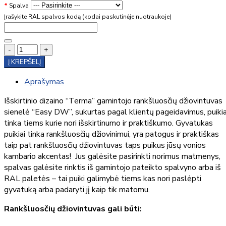
Spalva
Įrašykite RAL spalvos kodą (kodai paskutinėje nuotraukoje)
-
+
Į KREPŠELĮ
Aprašymas
Išskirtinio dizaino “Terma” gamintojo rankšluosčių džiovintuvas
sienelė “Easy DW”, sukurtas pagal klientų pageidavimus, puikia
tinka tiems kurie nori išskirtinumo ir praktiškumo. Gyvatukas
puikiai tinka rankšluosčių džiovinimui, yra patogus ir praktiškas
taip pat rankšluosčių džiovintuvas taps puikus jūsų vonios
kambario akcentas! Jus galėsite pasirinkti norimus matmenys,
spalvas galėsite rinktis iš gamintojo pateikto spalvyno arba iš
RAL paletės – tai puiki galimybė tiems kas nori paslėpti
gyvatuką arba padaryti jį kaip tik matomu.
Rankšluosčių džiovintuvas gali būti: