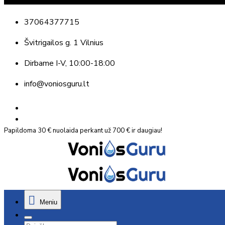
37064377715
Švitrigailos g. 1 Vilnius
Dirbame
I-V, 10:00-18:00
info@voniosguru.lt
Papildoma 30 € nuolaida perkant už 700 € ir daugiau!
Meniu