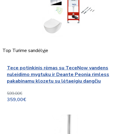
Top
Turime sandėlyje
Tece potinkinis rėmas su TeceNow vandens
nuleidimo mygtuku ir Deante Peonia rimless
pakabinamu klozetu su lėtaeigiu dangčiu
599,00€
359,00€