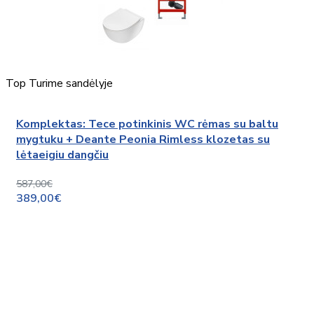
Top
Turime sandėlyje
Komplektas: Tece potinkinis WC rėmas su baltu
mygtuku + Deante Peonia Rimless klozetas su
lėtaeigiu dangčiu
587,00€
389,00€