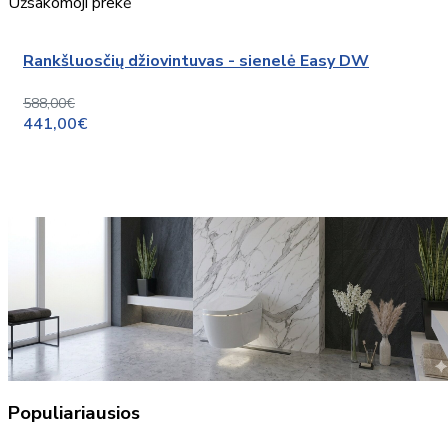
Užsakomoji prekė
Rankšluosčių džiovintuvas - sienelė Easy DW
588,00€
441,00€
Populiariausios