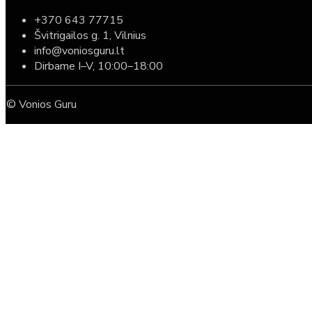
+370 643 77715
Švitrigailos g. 1, Vilnius
info@voniosguru.lt
Dirbame I–V, 10:00–18:00
© Vonios Guru