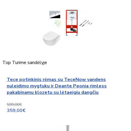
Top
Turime sandėlyje
Tece potinkinis rėmas su TeceNow vandens
nuleidimo mygtuku ir Deante Peonia rimless
pakabinamu klozetu su lėtaeigiu dangčiu
599,00€
359,00€