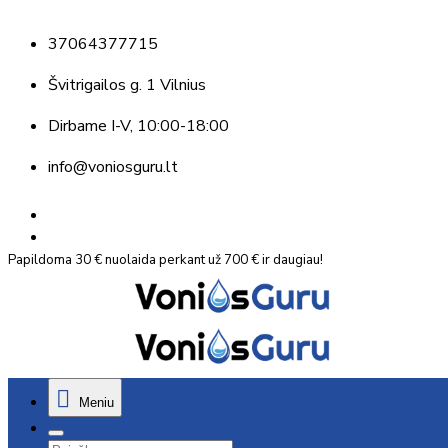
37064377715
Švitrigailos g. 1 Vilnius
Dirbame
I-V, 10:00-18:00
info@voniosguru.lt
Papildoma 30 € nuolaida perkant už 700 € ir daugiau!
Meniu