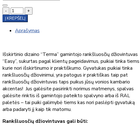
-
+
Į KREPŠELĮ
Aprašymas
Išskirtinio dizaino “Terma” gamintojo rankšluosčių džiovintuvas
“Easy”, sukurtas pagal klientų pageidavimus, puikiai tinka tiems
kurie nori išskirtinumo ir praktiškumo. Gyvatukas puikiai tinka
rankšluosčių džiovinimui, yra patogus ir praktiškas taip pat
rankšluosčių džiovintuvas taps puikus jūsų vonios kambario
akcentas! Jus galėsite pasirinkti norimus matmenys, spalvas
galėsite rinktis iš gamintojo pateikto spalvyno arba iš RAL
paletės – tai puiki galimybė tiems kas nori paslėpti gyvatuką
arba padaryti jį kaip tik matomu.
Rankšluosčių džiovintuvas gali būti: