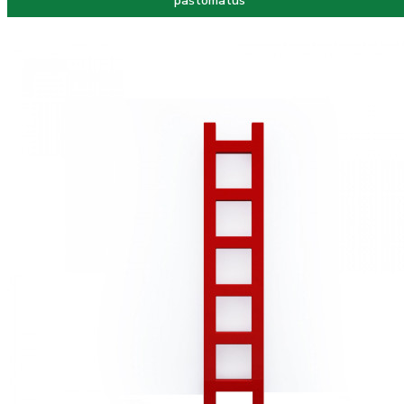
paštomatus