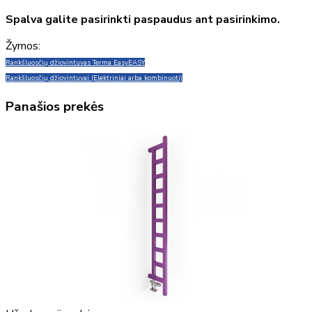
Spalva galite pasirinkti paspaudus ant pasirinkimo.
Žymos:
Rankšluosčių džiovintuvas Terma Easy
EASY
Rankšluosčių džiovintuvai (Elektriniai arba kombinuoti)
Panašios prekės