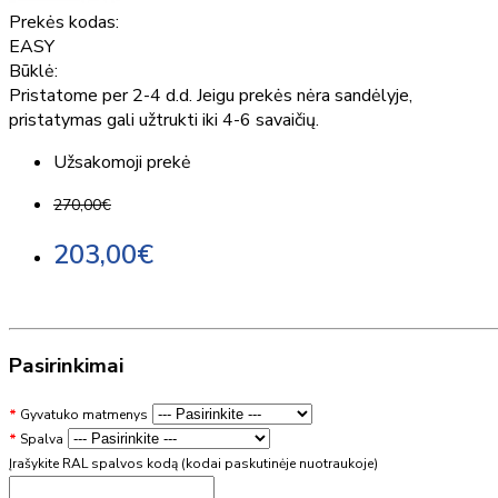
Prekės kodas:
EASY
Būklė:
Pristatome per 2-4 d.d. Jeigu prekės nėra sandėlyje,
pristatymas gali užtrukti iki 4-6 savaičių.
Užsakomoji prekė
270,00€
203,00€
Pasirinkimai
Gyvatuko matmenys
Spalva
Įrašykite RAL spalvos kodą (kodai paskutinėje nuotraukoje)