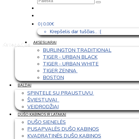
0 | 0,00€
Krepšelis dar tuščias... :(
AKSESUARAI
Kategorijos
BURLINGTON TRADITIONAL
TIGER - URBAN BLACK
TIGER - URBAN WHITE
TIGER ZENNA 
BOSTON
BALDAI
SPINTELE SU PRAUSTUVU 
ŠVIESTUVAI  
VEIDRODŽIAI
DUŠO KABINOS IR LATAKAI
DUŠO SIENELĖS
PUSAPVALĖS DUŠO KABINOS
KVADRATINĖS DUŠO KABINOS