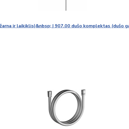
rna ir laikiklis)&nbsp; | 907.00 dušo komplektas (dušo gal