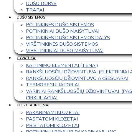
DUŠO DURYS
TRAPAI
DUŠO SISTEMOS
POTINKINĖS DUŠO SISTEMOS
POTINKINIAI DUŠO MAIŠYTUVAI
POTINKINĖS DUŠO SISTEMOS DALYS
VIRŠTINKINĖS DUŠO SISTEMOS
VIRŠTINKINIAI DUŠO MAIŠYTUVAI
GYVATUKAI
KAITINIMO ELEMENTAI (TENAI)
RANKŠLUOSČIŲ DŽIOVINTUVAI (ELEKTRINIAI
RANKŠLUOSČIŲ DŽIOVINTUVO AKSESUARAI
TERMOREGULIATORIAI
VARINIAI RANKŠLUOSČIŲ DŽIOVINTUVAI  (P
CIRKULIACIJA)
KLOZETAI IR RĖMAI
PAKABINAMI KLOZETAI
PASTATOMI KLOZETAI
PRISTATOMI KLOZETAI
POTINKINIŲ RĖMŲ IR PAKABINAMŲ WC 