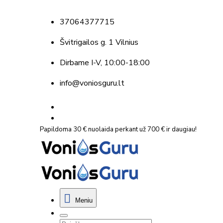
37064377715
Švitrigailos g. 1 Vilnius
Dirbame
I-V, 10:00-18:00
info@voniosguru.lt
Papildoma 30 € nuolaida perkant už 700 € ir daugiau!
Meniu