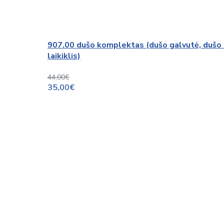
907.00 dušo komplektas (dušo galvutė, dušo ža
laikiklis)
44,00€
35,00€