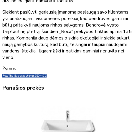
dizaino, baigiant gamyba ir logistika.
Siekiant pasiūlyti geriausią įmanomą paslaugą savo klientams
yra analizuojami visuomenės poreikiai, kad bendrovės gaminiai
būtų pritaikyti naujoms rinkos sąlygoms. Bendrovė vysto
tarptautinę plėtrą, šiandien „Roca” prekybos tinklas apima 135
rinkas. Kompanija daug dėmesio skiria ekologijai ir siekia sukurti
naują gamybos kultūrą, kad būtų teisingai ir taupiai naudojami
vandens ištekliai. Ilgaamžiški ir patikimi gaminiai nenuvils nei
vieno.
Žymos:
Roca
The Gap
praustuvas
550x470
Panašios prekės