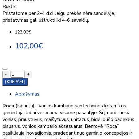
Būklė:
Pristatome per 2-4 d.d. Jeigu prekės nėra sandėlyje,
pristatymas gali užtrukti iki 4-6 savaičių.
123,00€
102,00€
-
+
Į KREPŠELĮ
Aprašymas
Roca
(Ispanija) - vonios kambario santechninės keramikos
gamintoja, labai vertinama visame pasaulyje. Ši įmonė tiekia
vonias, praustuvus, maišytuvus, unitazus, bidė, dušo padėklus,
pisuarus, vonios kambario aksesuarus. Benrovė “Roca”
pasikliauja inovacijomis, pradedant nuo gaminio koncepcijos ir