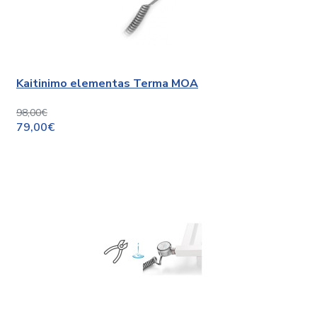
Kaitinimo elementas Terma MOA
98,00€
79,00€