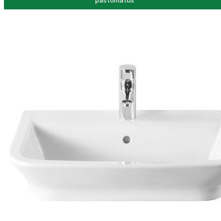
paštomatus