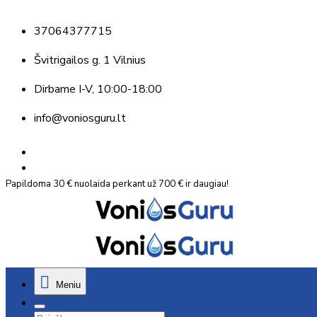
37064377715
Švitrigailos g. 1 Vilnius
Dirbame
I-V, 10:00-18:00
info@voniosguru.lt
Papildoma 30 € nuolaida perkant už 700 € ir daugiau!
Meniu