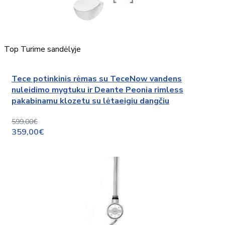
Top
Turime sandėlyje
Tece potinkinis rėmas su TeceNow vandens
nuleidimo mygtuku ir Deante Peonia rimless
pakabinamu klozetu su lėtaeigiu dangčiu
599,00€
359,00€