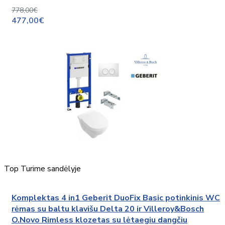
778,00€
477,00€
Top
Turime sandėlyje
Komplektas 4 in1 Geberit DuoFix Basic potinkinis WC
rėmas su baltu klavišu Delta 20 ir Villeroy&Bosch
O.Novo Rimless klozetas su lėtaegiu dangčiu