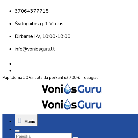
37064377715
Švitrigailos g. 1 Vilnius
Dirbame
I-V, 10:00-18:00
info@voniosguru.lt
Papildoma 30 € nuolaida perkant už 700 € ir daugiau!
Meniu