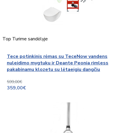
Top
Turime sandėlyje
Tece potinkinis rėmas su TeceNow vandens
nuleidimo mygtuku ir Deante Peonia rimless
pakabinamu klozetu su lėtaeigiu dangčiu
599,00€
359,00€