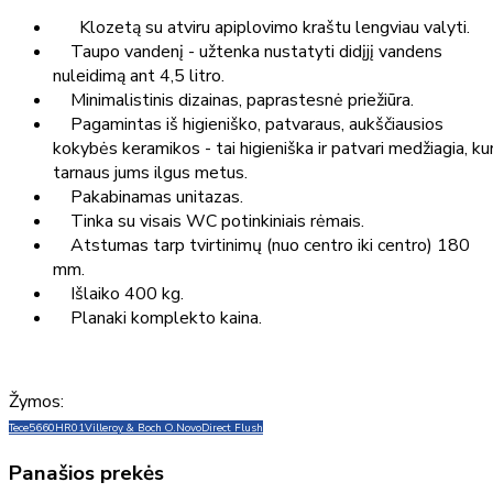
Klozetą su atviru apiplovimo kraštu lengviau valyti.
Taupo vandenį - užtenka nustatyti didįjį vandens
nuleidimą ant 4,5 litro.
Minimalistinis dizainas, paprastesnė priežiūra.
Pagamintas iš higieniško, patvaraus, aukščiausios
kokybės keramikos - tai higieniška ir patvari medžiagia, kur
tarnaus jums ilgus metus.
Pakabinamas unitazas.
Tinka su visais WC potinkiniais rėmais.
Atstumas tarp tvirtinimų (nuo centro iki centro) 180
mm.
Išlaiko 400 kg.
Planaki komplekto kaina.
Žymos:
Tece
5660HR01
Villeroy & Boch O.Novo
Direct Flush
Panašios prekės