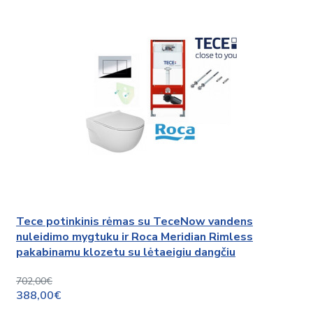
Tece potinkinis rėmas su TeceNow vandens
nuleidimo mygtuku ir Roca Meridian Rimless
pakabinamu klozetu su lėtaeigiu dangčiu
702,00€
388,00€