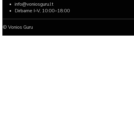
info@voniosguru.lt
Dirbame I–V, 10:00–18:00
© Vonios Guru