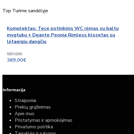
Top
Turime sandėlyje
Komplektas: Tece potinkinis WC rėmas su baltu
mygtuku + Deante Peonia Rimless klozetas su
lėtaeigiu dangčiu
587,00€
389,00€
Informacija
Straipsniai
Prekių grąžinimas
Apie mus
Pristatymas ir apmokėjimas
Privatumo politika
Taisyklės ir sąlygos