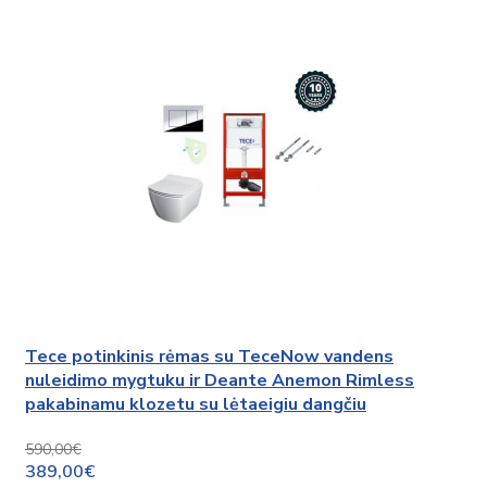
Tece potinkinis rėmas su TeceNow vandens
nuleidimo mygtuku ir Deante Anemon Rimless
pakabinamu klozetu su lėtaeigiu dangčiu
590,00€
389,00€