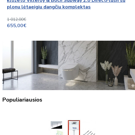
klozeto Villeroy & Boch Subway 2.0 DirectFlush su
plonu lėtaeigiu dangčiu komplektas
1 012,00€
655,00€
Populiariausios