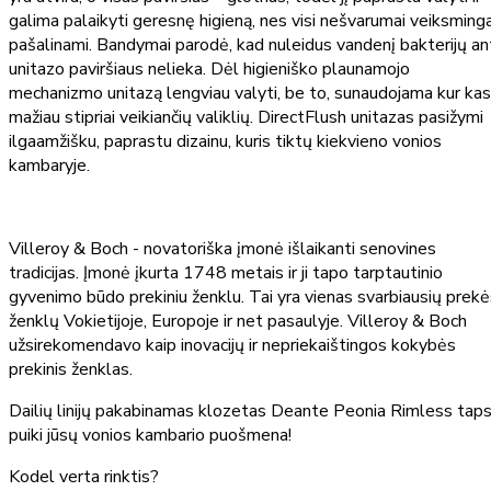
galima palaikyti geresnę higieną, nes visi nešvarumai veiksminga
pašalinami. Bandymai parodė, kad nuleidus vandenį bakterijų an
unitazo paviršiaus nelieka. Dėl higieniško plaunamojo
mechanizmo unitazą lengviau valyti, be to, sunaudojama kur kas
mažiau stipriai veikiančių valiklių. DirectFlush unitazas pasižymi
ilgaamžišku, paprastu dizainu, kuris tiktų kiekvieno vonios
kambaryje.
Villeroy & Boch - novatoriška įmonė išlaikanti senovines
tradicijas. Įmonė įkurta 1748 metais ir ji tapo tarptautinio
gyvenimo būdo prekiniu ženklu. Tai yra vienas svarbiausių prek
ženklų Vokietijoje, Europoje ir net pasaulyje. Villeroy & Boch
užsirekomendavo kaip inovacijų ir nepriekaištingos kokybės
prekinis ženklas.
Dailių linijų pakabinamas klozetas Deante Peonia Rimless tap
puiki jūsų vonios kambario puošmena!
Kodel verta rinktis?