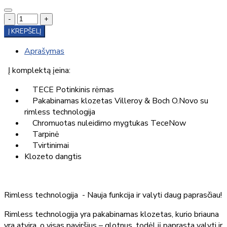
-
+
Į KREPŠELĮ
Aprašymas
Į komplektą įeina:
TECE Potinkinis rėmas
Pakabinamas klozetas Villeroy & Boch O.Novo su
rimless technologija
Chromuotas nuleidimo mygtukas TeceNow
Tarpinė
Tvirtinimai
Klozeto dangtis
Rimless technologija - Nauja funkcija ir valyti daug paprasčiau!
Rimless technologija yra pakabinamas klozetas, kurio briauna
yra atvira, o visas paviršius – glotnus, todėl jį paprasta valyti ir