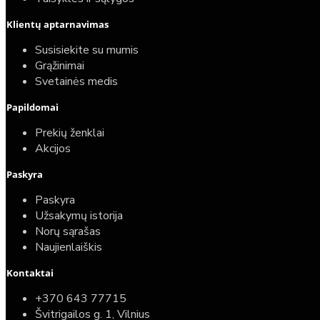
Klientų aptarnavimas
Susisiekite su mumis
Grąžinimai
Svetainės medis
Papildomai
Prekių ženklai
Akcijos
Paskyra
Paskyra
Užsakymų istorija
Norų sąrašas
Naujienlaiškis
Kontaktai
+370 643 77715
Švitrigailos g. 1, Vilnius