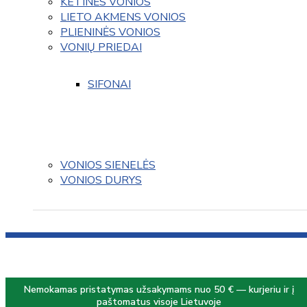
KETINĖS VONIOS
LIETO AKMENS VONIOS
PLIENINĖS VONIOS
VONIŲ PRIEDAI
SIFONAI
VONIOS SIENELĖS
VONIOS DURYS
Nemokamas pristatymas užsakymams nuo 50 € — kurjeriu ir į
paštomatus visoje Lietuvoje