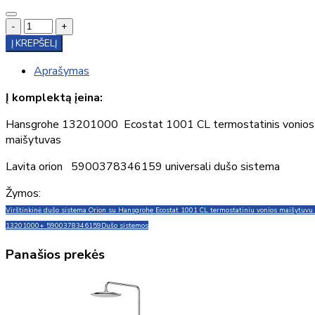
-
+
Į KREPŠELĮ
Aprašymas
Į komplektą įeina:
Hansgrohe 13201000 Ecostat 1001 CL termostatinis vonios
maišytuvas
Lavita orion 5900378346159 universali dušo sistema
Žymos:
Virštinkinė dušo sistema Orion su Hansgrohe Ecostat 1001 CL termostatiniu vonios maišytuvu i
13201000+ 5900378346159
Dušo sistemos
Panašios prekės