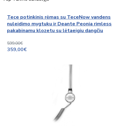
Tece potinkinis rėmas su TeceNow vandens
nuleidimo mygtuku ir Deante Peonia rimless
pakabinamu klozetu su lėtaeigiu dangčiu
599,00€
359,00€