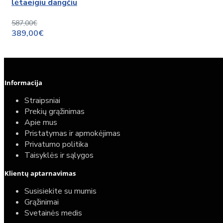
lėtaeigiu dangčiu
587,00€
389,00€
Informacija
Straipsniai
Prekių grąžinimas
Apie mus
Pristatymas ir apmokėjimas
Privatumo politika
Taisyklės ir sąlygos
Klientų aptarnavimas
Susisiekite su mumis
Grąžinimai
Svetainės medis