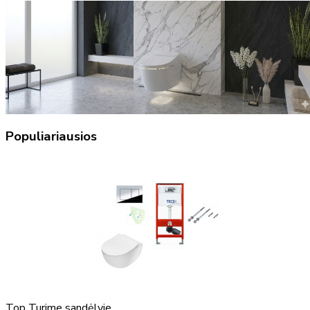
Populiariausios
Top
Turime sandėlyje