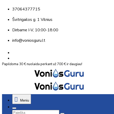
37064377715
Švitrigailos g. 1 Vilnius
Dirbame
I-V, 10:00-18:00
info@voniosguru.lt
Papildoma 30 € nuolaida perkant už 700 € ir daugiau!
Meniu