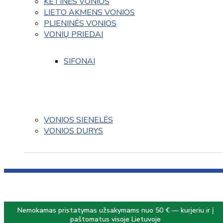
KETINĖS VONIOS
LIETO AKMENS VONIOS
PLIENINĖS VONIOS
VONIŲ PRIEDAI
SIFONAI
VONIOS SIENELĖS
VONIOS DURYS
Nemokamas pristatymas užsakymams nuo 50 € — kurjeriu ir į
paštomatus visoje Lietuvoje