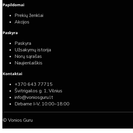
Papildomai
Prekių ženklai
Akcijos
Paskyra
Paskyra
Užsakymų istorija
Norų sąrašas
Naujienlaiškis
Kontaktai
+370 643 77715
Švitrigailos g. 1, Vilnius
info@voniosguru.lt
Dirbame I–V, 10:00–18:00
© Vonios Guru