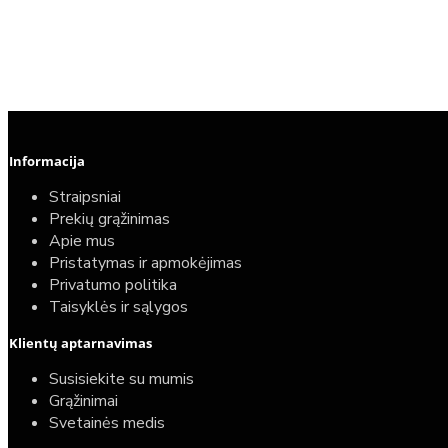
Informacija
Straipsniai
Prekių grąžinimas
Apie mus
Pristatymas ir apmokėjimas
Privatumo politika
Taisyklės ir sąlygos
Elektrinio gyvatuko paruošimo paslauga
Klientų aptarnavimas
40,00€
Susisiekite su mumis
25,00€
Grąžinimai
Svetainės medis