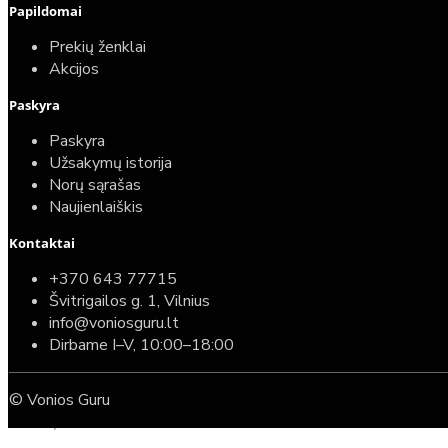
Papildomai
Prekių ženklai
Akcijos
Paskyra
Paskyra
Užsakymų istorija
Norų sąrašas
Naujienlaiškis
Kontaktai
Top
Turime sandėlyje
+370 643 77715
Švitrigailos g. 1, Vilnius
Komplektas: Tece potinkinis WC rėmas su baltu
info@voniosguru.lt
mygtuku + Deante Peonia Rimless klozetas su
Dirbame I–V, 10:00–18:00
lėtaeigiu dangčiu
© Vonios Guru
587,00€
389,00€