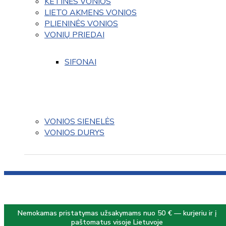
KETINĖS VONIOS
LIETO AKMENS VONIOS
PLIENINĖS VONIOS
VONIŲ PRIEDAI
SIFONAI
VONIOS SIENELĖS
VONIOS DURYS
Nemokamas pristatymas užsakymams nuo 50 € — kurjeriu ir į
paštomatus visoje Lietuvoje