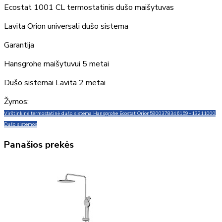
Ecostat 1001 CL termostatinis dušo maišytuvas
Lavita Orion universali dušo sistema
Garantija
Hansgrohe maišytuvui 5 metai
Dušo sistemai Lavita 2 metai
Žymos:
Virštinkinė termostatinė dušo sistema Hansgrohe Ecostat Orion
5900378346159+13211000
Dušo sistemos
Panašios prekės