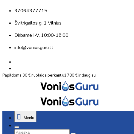
37064377715
Švitrigailos g. 1 Vilnius
Dirbame
I-V, 10:00-18:00
info@voniosguru.lt
Papildoma 30 € nuolaida perkant už 700 € ir daugiau!
Meniu