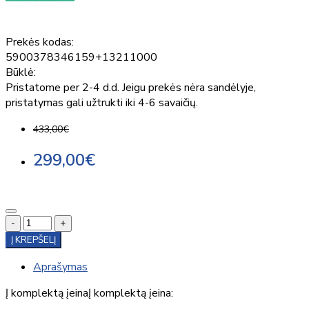
Prekės kodas:
5900378346159+13211000
Būklė:
Pristatome per 2-4 d.d. Jeigu prekės nėra sandėlyje,
pristatymas gali užtrukti iki 4-6 savaičių.
433,00€
299,00€
-
+
Į KREPŠELĮ
Aprašymas
Į komplektą įeinaĮ komplektą įeina: