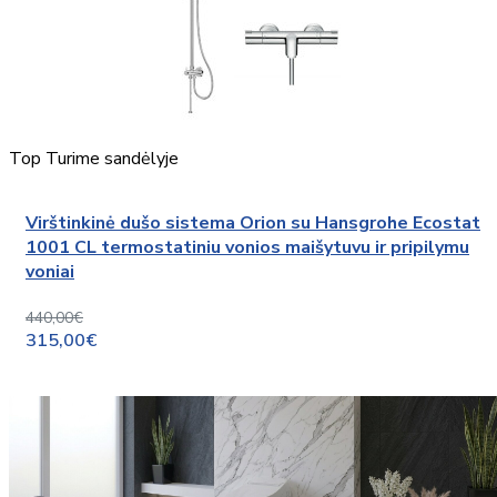
Top
Turime sandėlyje
Virštinkinė dušo sistema Orion su Hansgrohe Ecostat
1001 CL termostatiniu vonios maišytuvu ir pripilymu
voniai
440,00€
315,00€