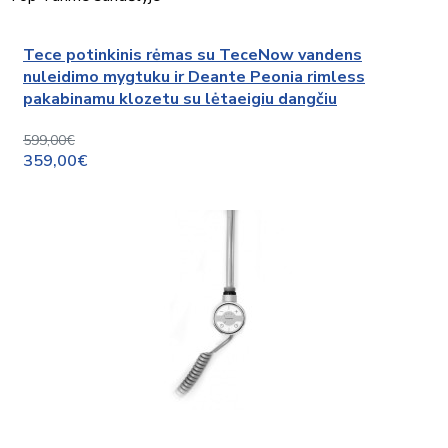
Tece potinkinis rėmas su TeceNow vandens
nuleidimo mygtuku ir Deante Peonia rimless
pakabinamu klozetu su lėtaeigiu dangčiu
599,00€
359,00€