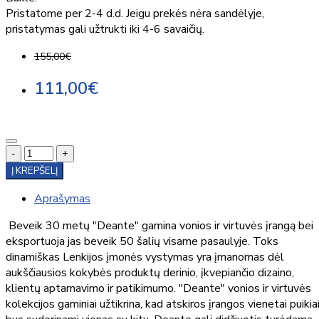
Pristatome per 2-4 d.d. Jeigu prekės nėra sandėlyje,
pristatymas gali užtrukti iki 4-6 savaičių.
155,00€
111,00€
-
+
Į KREPŠELĮ
Aprašymas
Beveik 30 metų "Deante" gamina vonios ir virtuvės įrangą bei
eksportuoja jas beveik 50 šalių visame pasaulyje. Toks
dinamiškas Lenkijos įmonės vystymas yra įmanomas dėl
aukščiausios kokybės produktų derinio, įkvepiančio dizaino,
klientų aptarnavimo ir patikimumo. "Deante" vonios ir virtuvės
kolekcijos gaminiai užtikrina, kad atskiros įrangos vienetai puikia