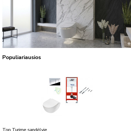
Populiariausios
Top
Turime sandėlyje