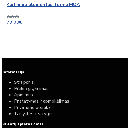
Kaitinimo elementas Terma MOA
98,00€
79,00€
Informacija
Straipsniai
Prekių grąžinimas
Apie mus
Pristatymas ir apmokėjimas
Privatumo politika
Taisyklės ir sąlygos
Elektrinio gyvatuko paruošimo paslauga
Klientų aptarnavimas