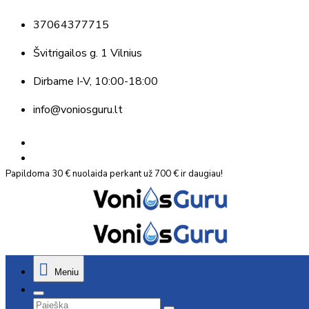
37064377715
Švitrigailos g. 1 Vilnius
Dirbame
I-V, 10:00-18:00
info@voniosguru.lt
Papildoma 30 € nuolaida perkant už 700 € ir daugiau!
Meniu