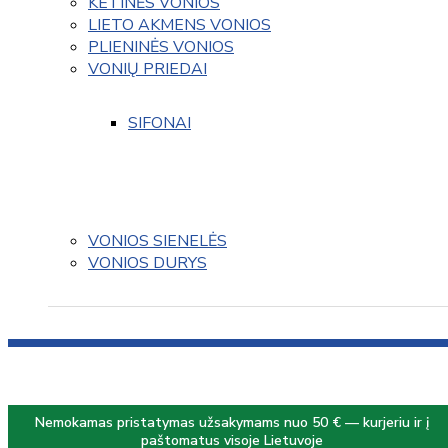
KETINĖS VONIOS
LIETO AKMENS VONIOS
PLIENINĖS VONIOS
VONIŲ PRIEDAI
SIFONAI
VONIOS SIENELĖS
VONIOS DURYS
Nemokamas pristatymas užsakymams nuo 50 € — kurjeriu ir į
paštomatus visoje Lietuvoje