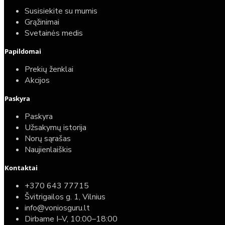
40,00€
Susisiekite su mumis
25,00€
Grąžinimai
Svetainės medis
Papildomai
Prekių ženklai
Akcijos
Paskyra
Paskyra
Užsakymų istorija
Norų sąrašas
Naujienlaiškis
Kontaktai
Top
Turime sandėlyje
+370 643 77715
Švitrigailos g. 1, Vilnius
Komplektas: Tece potinkinis WC rėmas su baltu
info@voniosguru.lt
mygtuku + Deante Peonia Rimless klozetas su
Dirbame I–V, 10:00–18:00