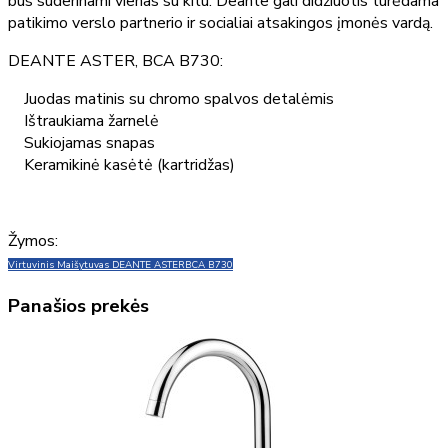
bus suderinami vienas su kitu. Deante gali didžiuotis turėdama
patikimo verslo partnerio ir socialiai atsakingos įmonės vardą.
DEANTE ASTER, BCA B730:
Juodas matinis su chromo spalvos detalėmis
Ištraukiama žarnelė
Sukiojamas snapas
Keramikinė kasėtė (kartridžas)
Žymos:
Virtuvinis Maišytuvas DEANTE ASTER
BCA B730
Panašios prekės