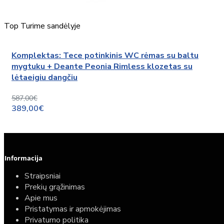
Top
Turime sandėlyje
Komplektas: Tece potinkinis WC rėmas su baltu
mygtuku + Deante Peonia Rimless klozetas su
lėtaeigiu dangčiu
587,00€
389,00€
Informacija
Straipsniai
Prekių grąžinimas
Apie mus
Pristatymas ir apmokėjimas
Privatumo politika