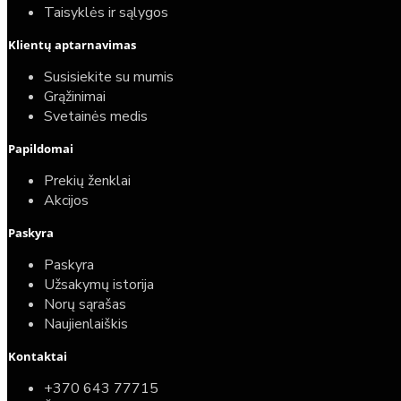
Taisyklės ir sąlygos
Klientų aptarnavimas
Susisiekite su mumis
Grąžinimai
Svetainės medis
Papildomai
Prekių ženklai
Akcijos
Paskyra
Paskyra
Užsakymų istorija
Norų sąrašas
Naujienlaiškis
Kontaktai
+370 643 77715