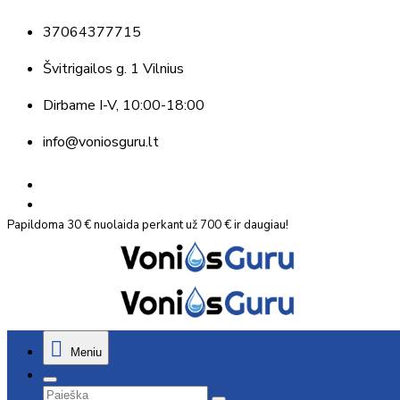
37064377715
Švitrigailos g. 1 Vilnius
Dirbame
I-V, 10:00-18:00
info@voniosguru.lt
Papildoma 30 € nuolaida perkant už 700 € ir daugiau!
Meniu