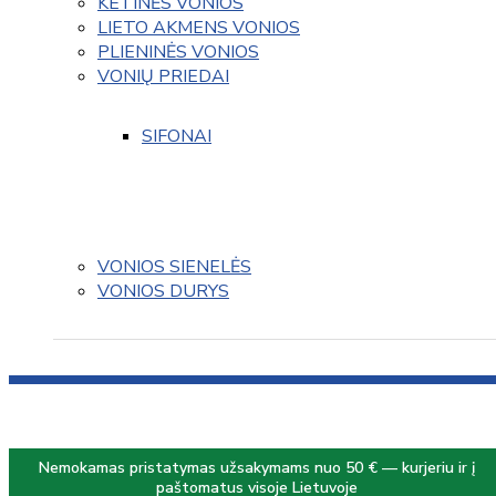
KETINĖS VONIOS
LIETO AKMENS VONIOS
PLIENINĖS VONIOS
VONIŲ PRIEDAI
SIFONAI
VONIOS SIENELĖS
VONIOS DURYS
Nemokamas pristatymas užsakymams nuo 50 € — kurjeriu ir į
paštomatus visoje Lietuvoje