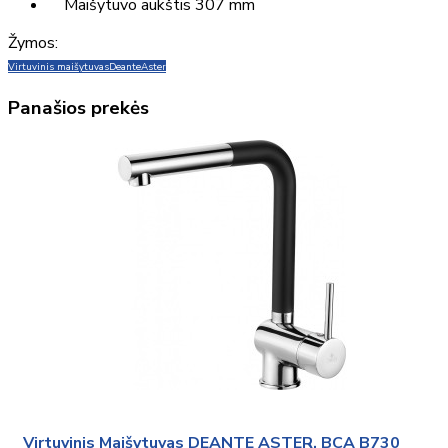
Maišytuvo aukštis 307 mm
Žymos:
Virtuvinis maišytuvas
Deante
Aster
Panašios prekės
Virtuvinis Maišytuvas DEANTE ASTER, BCA B730