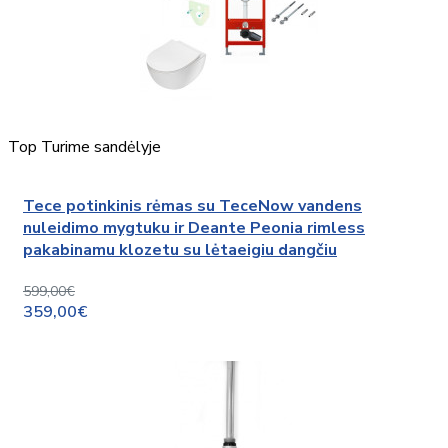
Top
Turime sandėlyje
Tece potinkinis rėmas su TeceNow vandens
nuleidimo mygtuku ir Deante Peonia rimless
pakabinamu klozetu su lėtaeigiu dangčiu
599,00€
359,00€