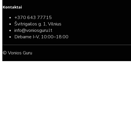
Kontaktai
+370 643 77715
Švitrigailos g. 1, Vilnius
info@voniosguru.lt
Dirbame I–V, 10:00–18:00
© Vonios Guru