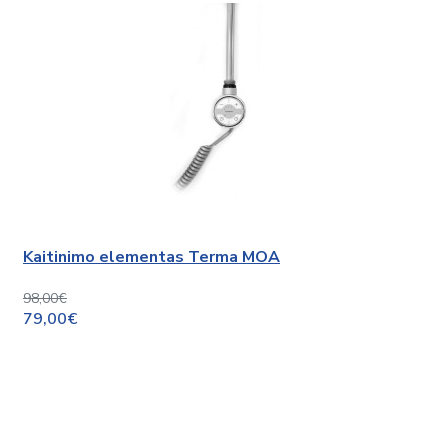
Kaitinimo elementas Terma MOA
98,00€
79,00€