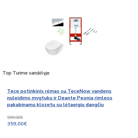
Top
Turime sandėlyje
Tece potinkinis rėmas su TeceNow vandens
nuleidimo mygtuku ir Deante Peonia rimless
pakabinamu klozetu su lėtaeigiu dangčiu
599,00€
359,00€