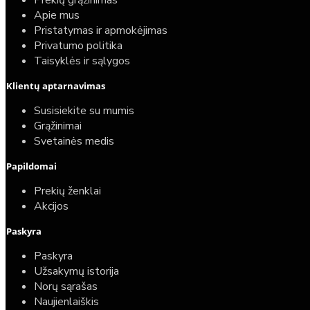
Prekių grąžinimas
Apie mus
Pristatymas ir apmokėjimas
Privatumo politika
Taisyklės ir sąlygos
Klientų aptarnavimas
Top
Turime sandėlyje
Susisiekite su mumis
Grąžinimai
Komplektas: Tece potinkinis WC rėmas su baltu
Svetainės medis
mygtuku + Deante Peonia Rimless klozetas su
Papildomai
lėtaeigiu dangčiu
Prekių ženklai
587,00€
Akcijos
389,00€
Paskyra
Paskyra
Užsakymų istorija
Norų sąrašas
Naujienlaiškis