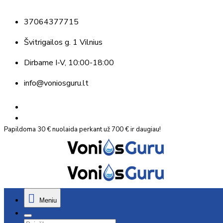
37064377715
Švitrigailos g. 1 Vilnius
Dirbame
I-V, 10:00-18:00
info@voniosguru.lt
Papildoma 30 € nuolaida perkant už 700 € ir daugiau!
Meniu