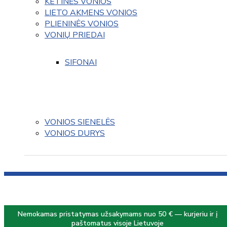
KETINĖS VONIOS
LIETO AKMENS VONIOS
PLIENINĖS VONIOS
VONIŲ PRIEDAI
SIFONAI
VONIOS SIENELĖS
VONIOS DURYS
Nemokamas pristatymas užsakymams nuo 50 € — kurjeriu ir į
paštomatus visoje Lietuvoje