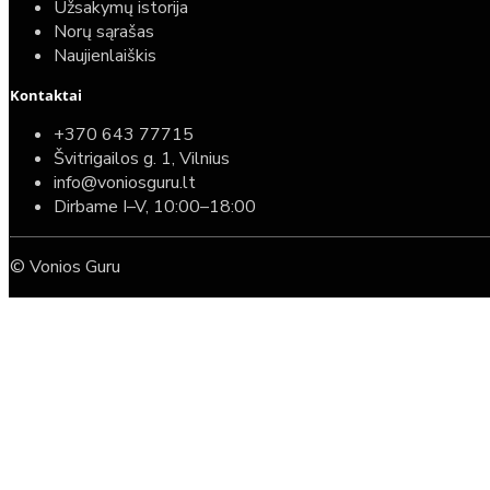
Užsakymų istorija
Norų sąrašas
Naujienlaiškis
Kontaktai
+370 643 77715
Švitrigailos g. 1, Vilnius
info@voniosguru.lt
Dirbame I–V, 10:00–18:00
© Vonios Guru