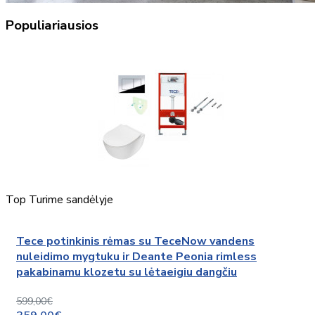
Populiariausios
Top
Turime sandėlyje
Tece potinkinis rėmas su TeceNow vandens
nuleidimo mygtuku ir Deante Peonia rimless
pakabinamu klozetu su lėtaeigiu dangčiu
599,00€