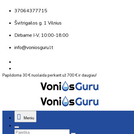
37064377715
Švitrigailos g. 1 Vilnius
Dirbame
I-V, 10:00-18:00
info@voniosguru.lt
Papildoma 30 € nuolaida perkant už 700 € ir daugiau!
Meniu