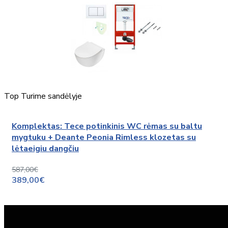
Top
Turime sandėlyje
Komplektas: Tece potinkinis WC rėmas su baltu
mygtuku + Deante Peonia Rimless klozetas su
lėtaeigiu dangčiu
587,00€
389,00€