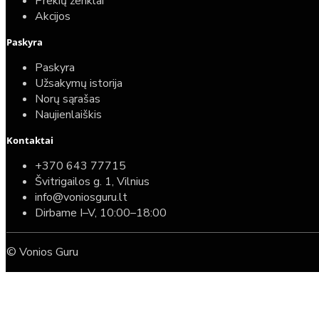
Prekių ženklai
Akcijos
Paskyra
Paskyra
Užsakymų istorija
Norų sąrašas
Naujienlaiškis
Kontaktai
+370 643 77715
Švitrigailos g. 1, Vilnius
info@voniosguru.lt
Dirbame I–V, 10:00–18:00
© Vonios Guru