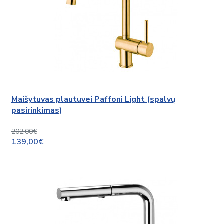
Maišytuvas plautuvei Paffoni Light (spalvų
pasirinkimas)
202,00€
139,00€