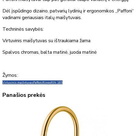
Dėl įspūdingo dizaino, patvarių lydinių ir ergonomikos „Paffoni“
vadinami geriausiais italų maišytuvais.
Techninės savybės:
Virtuvinis maišytuvas su ištraukiama žarna
Spalvos chromas, balta matinė, juoda matinė
Žymos:
Virtuvinis maišytuvas
Paffoni
Ringo
RIN 185
Panašios prekės