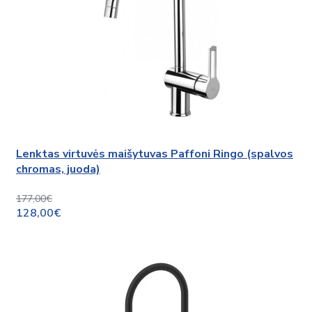
Lenktas virtuvės maišytuvas Paffoni Ringo (spalvos
chromas, juoda)
177,00€
128,00€