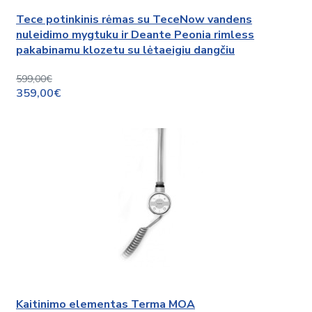
Tece potinkinis rėmas su TeceNow vandens
nuleidimo mygtuku ir Deante Peonia rimless
pakabinamu klozetu su lėtaeigiu dangčiu
599,00€
359,00€
Kaitinimo elementas Terma MOA