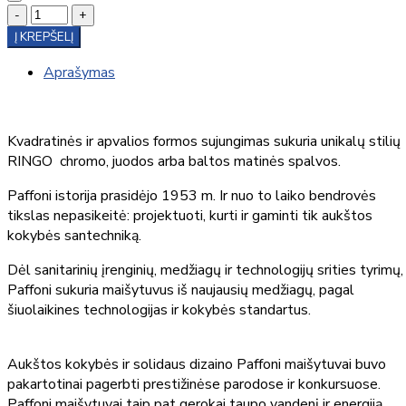
-
+
Į KREPŠELĮ
Aprašymas
Kvadratinės ir apvalios formos sujungimas sukuria unikalų stilių
RINGO chromo, juodos arba baltos matinės spalvos.
Paffoni istorija prasidėjo 1953 m. Ir nuo to laiko bendrovės
tikslas nepasikeitė: projektuoti, kurti ir gaminti tik aukštos
kokybės santechniką.
Dėl sanitarinių įrenginių, medžiagų ir technologijų srities tyrimų,
Paffoni sukuria maišytuvus iš naujausių medžiagų, pagal
šiuolaikines technologijas ir kokybės standartus.
Aukštos kokybės ir solidaus dizaino Paffoni maišytuvai buvo
pakartotinai pagerbti prestižinėse parodose ir konkursuose.
Paffoni maišytuvai taip pat gerokai taupo vandenį ir energiją.