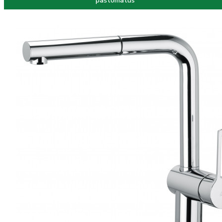
paštomatus