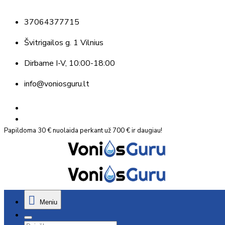
37064377715
Švitrigailos g. 1 Vilnius
Dirbame
I-V, 10:00-18:00
info@voniosguru.lt
Papildoma 30 € nuolaida perkant už 700 € ir daugiau!
Meniu