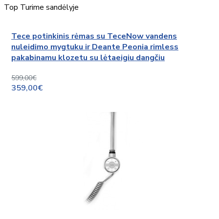
Top
Turime sandėlyje
Tece potinkinis rėmas su TeceNow vandens
nuleidimo mygtuku ir Deante Peonia rimless
pakabinamu klozetu su lėtaeigiu dangčiu
599,00€
359,00€