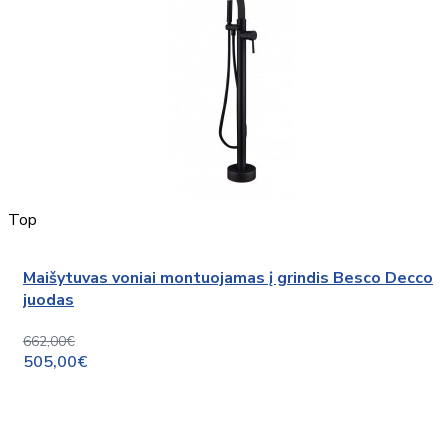
Top
Maišytuvas voniai montuojamas į grindis Besco Decco
juodas
662,00€
505,00€