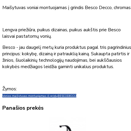
Maišytuvas voniai montuojamas į grindis Besco Decco, chromas
Lengva priežiūra, puikus dizainas, puikus aukštis prie Besco
laisvai pastatomų vonių.
Besco - jau daugelį metų kuria produktus pagal tris pagrindiniu
principus: kokybę, dizainą ir patrauklią kainą. Sukaupta patirtis ir
žinios, šiuolaikinių technologijų naudojimas, bei aukščiausios
kokybės medžiagos leidžia gaminti unikalius produktus.
Žymos:
Vonios maišytuvas montuojamas iš gridų
BESCO
DECCO
Panašios prekės