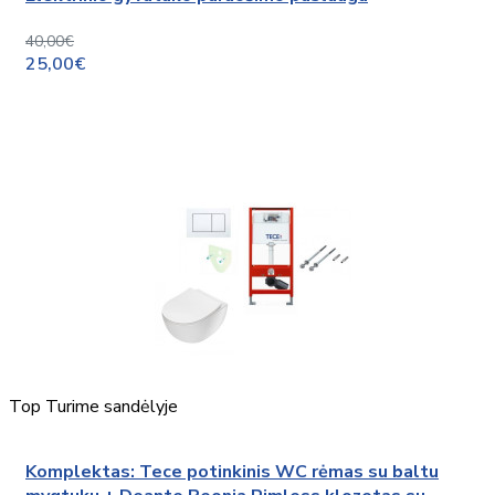
40,00€
25,00€
Top
Turime sandėlyje
Komplektas: Tece potinkinis WC rėmas su baltu