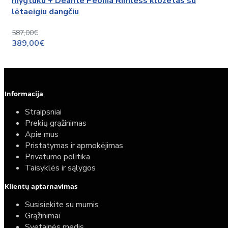
mygtuku + Deante Peonia Rimless klozetas su
lėtaeigiu dangčiu
587,00€
389,00€
Informacija
Straipsniai
Prekių grąžinimas
Apie mus
Pristatymas ir apmokėjimas
Privatumo politika
Taisyklės ir sąlygos
Klientų aptarnavimas
Susisiekite su mumis
Grąžinimai
Svetainės medis