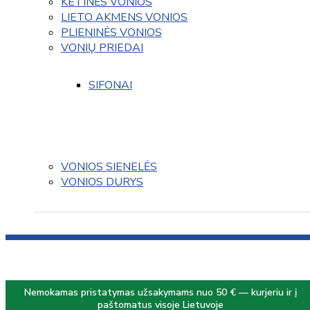
KETINĖS VONIOS
LIETO AKMENS VONIOS
PLIENINĖS VONIOS
VONIŲ PRIEDAI
SIFONAI
VONIOS SIENELĖS
VONIOS DURYS
Nemokamas pristatymas užsakymams nuo 50 € — kurjeriu ir į
paštomatus visoje Lietuvoje