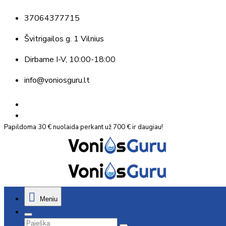
37064377715
Švitrigailos g. 1 Vilnius
Dirbame
I-V, 10:00-18:00
info@voniosguru.lt
Papildoma 30 € nuolaida perkant už 700 € ir daugiau!
Meniu