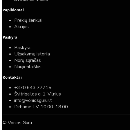
Papildomai
Prekių ženklai
Akcijos
Paskyra
Paskyra
Užsakymų istorija
Norų sąrašas
Naujienlaiškis
Kontaktai
+370 643 77715
Švitrigailos g. 1, Vilnius
info@voniosguru.lt
Dirbame I–V, 10:00–18:00
© Vonios Guru