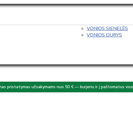
VONIOS SIENELĖS
VONIOS DURYS
s pristatymas užsakymams nuo 50 € — kurjeriu ir į paštomatus visoj