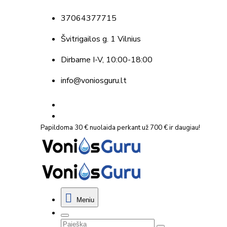
37064377715
Švitrigailos g. 1 Vilnius
Dirbame
I-V, 10:00-18:00
info@voniosguru.lt
Papildoma 30 € nuolaida perkant už 700 € ir daugiau!
Meniu