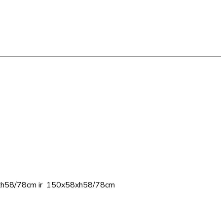
58xh58/78cm ir 150x58xh58/78cm