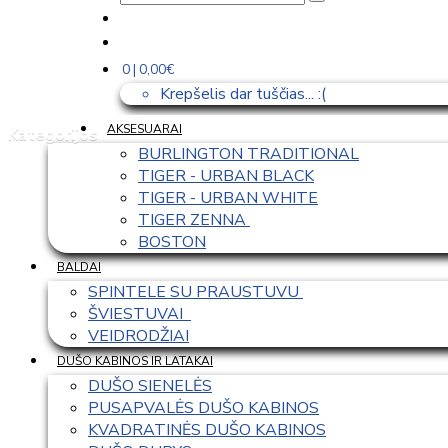
0 | 0,00€
Krepšelis dar tuščias... :(
AKSESUARAI
Kategorijos
BURLINGTON TRADITIONAL
TIGER - URBAN BLACK
TIGER - URBAN WHITE
TIGER ZENNA 
BOSTON
BALDAI
SPINTELE SU PRAUSTUVU 
ŠVIESTUVAI  
VEIDRODŽIAI
DUŠO KABINOS IR LATAKAI
DUŠO SIENELĖS
PUSAPVALĖS DUŠO KABINOS
KVADRATINĖS DUŠO KABINOS