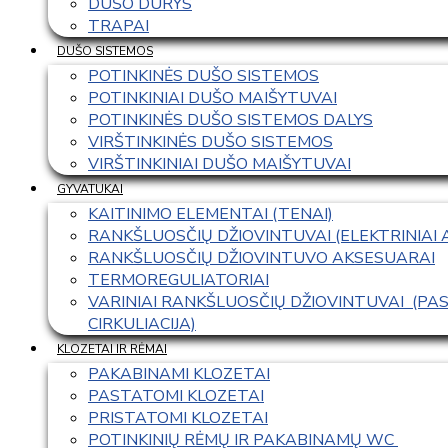
DUŠO DURYS
TRAPAI
DUŠO SISTEMOS
POTINKINĖS DUŠO SISTEMOS
POTINKINIAI DUŠO MAIŠYTUVAI
POTINKINĖS DUŠO SISTEMOS DALYS
VIRŠTINKINĖS DUŠO SISTEMOS
VIRŠTINKINIAI DUŠO MAIŠYTUVAI
GYVATUKAI
KAITINIMO ELEMENTAI (TENAI)
RANKŠLUOSČIŲ DŽIOVINTUVAI (ELEKTRINIAI
RANKŠLUOSČIŲ DŽIOVINTUVO AKSESUARAI
TERMOREGULIATORIAI
VARINIAI RANKŠLUOSČIŲ DŽIOVINTUVAI  (P
CIRKULIACIJA)
KLOZETAI IR RĖMAI
PAKABINAMI KLOZETAI
PASTATOMI KLOZETAI
PRISTATOMI KLOZETAI
POTINKINIŲ RĖMŲ IR PAKABINAMŲ WC 