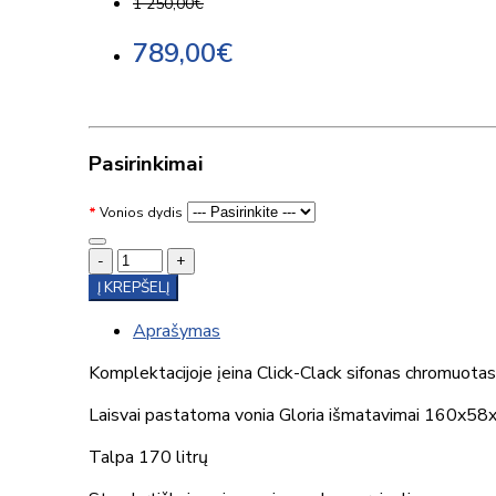
1 250,00€
789,00€
Pasirinkimai
Vonios dydis
-
+
Į KREPŠELĮ
Aprašymas
Komplektacijoje įeina Click-Clack sifonas chromuotas
Laisvai pastatoma vonia Gloria išmatavimai 160x
Talpa 170 litrų