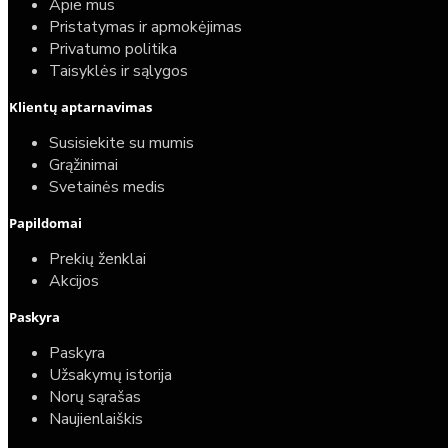
Apie mus
Pristatymas ir apmokėjimas
Privatumo politika
Taisyklės ir sąlygos
Klientų aptarnavimas
Top
Turime sandėlyje
Susisiekite su mumis
Grąžinimai
Komplektas: Tece potinkinis WC rėmas su baltu
Svetainės medis
mygtuku + Deante Peonia Rimless klozetas su
Papildomai
lėtaeigiu dangčiu
Prekių ženklai
587,00€
Akcijos
389,00€
Paskyra
Paskyra
Užsakymų istorija
Norų sąrašas
Naujienlaiškis