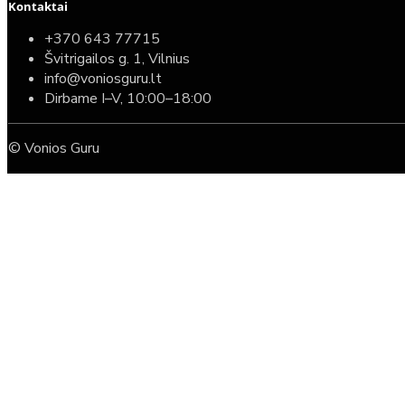
Kontaktai
+370 643 77715
Švitrigailos g. 1, Vilnius
info@voniosguru.lt
Dirbame I–V, 10:00–18:00
© Vonios Guru