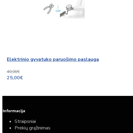
Elektrinio gyvatuko paruošimo paslauga
40,00€
25,00€
Informacija
Straipsniai
Prekių grąžinimas