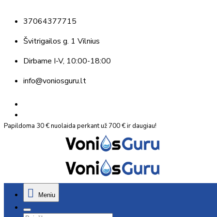
37064377715
Švitrigailos g. 1 Vilnius
Dirbame
I-V, 10:00-18:00
info@voniosguru.lt
Papildoma 30 € nuolaida perkant už 700 € ir daugiau!
Meniu