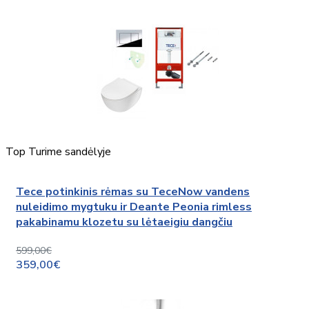
Top
Turime sandėlyje
Tece potinkinis rėmas su TeceNow vandens
nuleidimo mygtuku ir Deante Peonia rimless
pakabinamu klozetu su lėtaeigiu dangčiu
599,00€
359,00€