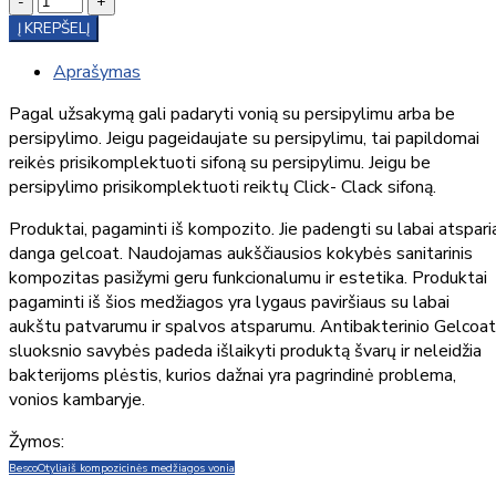
-
+
Į KREPŠELĮ
Aprašymas
Pagal užsakymą gali padaryti vonią su persipylimu arba be
persipylimo. Jeigu pageidaujate su persipylimu, tai papildomai
reikės prisikomplektuoti sifoną su persipylimu. Jeigu be
persipylimo prisikomplektuoti reiktų Click- Clack sifoną.
Produktai, pagaminti iš kompozito. Jie padengti su labai atspari
danga gelcoat. Naudojamas aukščiausios kokybės sanitarinis
kompozitas pasižymi geru funkcionalumu ir estetika. Produktai
pagaminti iš šios medžiagos yra lygaus paviršiaus su labai
aukštu patvarumu ir spalvos atsparumu. Antibakterinio Gelcoat
sluoksnio savybės padeda išlaikyti produktą švarų ir neleidžia
bakterijoms plėstis, kurios dažnai yra pagrindinė problema,
vonios kambaryje.
Žymos:
Besco
Otylia
iš kompozicinės medžiagos vonia