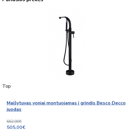
Top
Maišytuvas voniai montuojamas į grindis Besco Decco
juodas
662,00€
505,00€