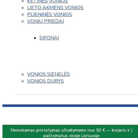
KETINĖS VONIOS
LIETO AKMENS VONIOS
PLIENINĖS VONIOS
VONIŲ PRIEDAI
SIFONAI
VONIOS SIENELĖS
VONIOS DURYS
Nemokamas pristatymas užsakymams nuo 50 € — kurjeriu ir į
paštomatus visoje Lietuvoje