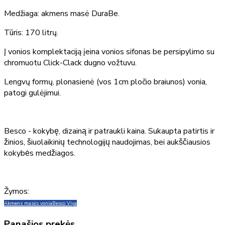
Medžiaga: akmens masė DuraBe.
Tūris: 170 litrų.
Į vonios komplektaciją įeina vonios sifonas be persipylimo su
chromuotu Click-Clack dugno vožtuvu.
Lengvų formų, plonasienė (vos 1cm pločio braiunos) vonia,
patogi gulėjimui.
Besco - kokybę, dizainą ir patraukli kaina. Sukaupta patirtis ir
žinios, šiuolaikinių technologijų naudojimas, bei aukščiausios
kokybės medžiagos.
Žymos:
Akmens masės vonia
Besco Viya
Panašios prekės