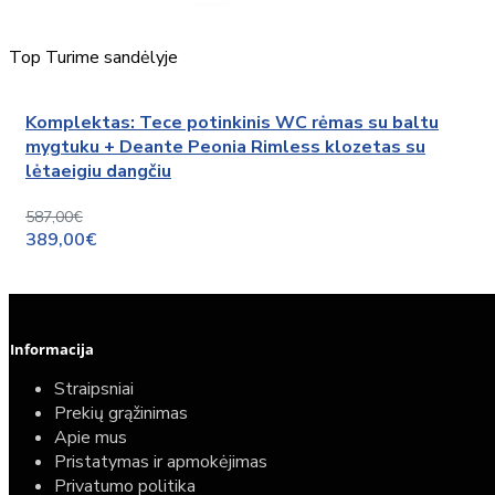
Top
Turime sandėlyje
Komplektas: Tece potinkinis WC rėmas su baltu
mygtuku + Deante Peonia Rimless klozetas su
lėtaeigiu dangčiu
587,00€
389,00€
Informacija
Straipsniai
Prekių grąžinimas
Apie mus
Pristatymas ir apmokėjimas
Privatumo politika