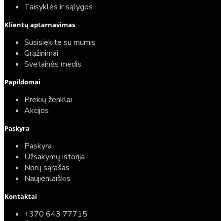
Taisyklės ir sąlygos
Klientų aptarnavimas
Susisiekite su mumis
Grąžinimai
Svetainės medis
Papildomai
Prekių ženklai
Akcijos
Paskyra
Paskyra
Užsakymų istorija
Norų sąrašas
Naujienlaiškis
Kontaktai
+370 643 77715