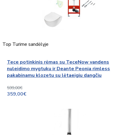
Top
Turime sandėlyje
Tece potinkinis rėmas su TeceNow vandens
nuleidimo mygtuku ir Deante Peonia rimless
pakabinamu klozetu su lėtaeigiu dangčiu
599,00€
359,00€