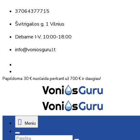
37064377715
Švitrigailos g. 1 Vilnius
Dirbame
I-V, 10:00-18:00
info@voniosguru.lt
Papildoma 30 € nuolaida perkant už 700 € ir daugiau!
Meniu