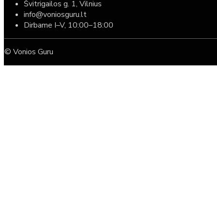
Švitrigailos g. 1, Vilnius
info@voniosguru.lt
Dirbame I–V, 10:00–18:00
© Vonios Guru