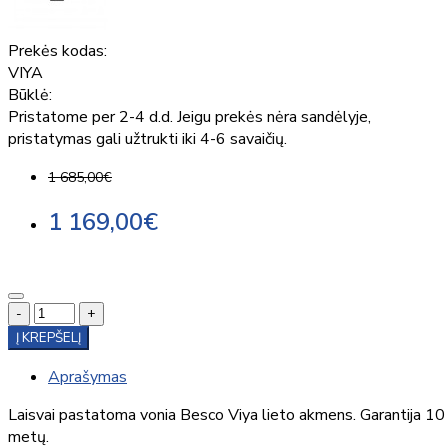
Prekės kodas:
VIYA
Būklė:
Pristatome per 2-4 d.d. Jeigu prekės nėra sandėlyje,
pristatymas gali užtrukti iki 4-6 savaičių.
1 685,00€
1 169,00€
-
+
Į KREPŠELĮ
Aprašymas
Laisvai pastatoma vonia Besco Viya lieto akmens. Garantija 10
metų.