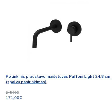
Potinkinis praustuvo maišytuvas Paffoni Light 24,8 cm
(spalvų pasirinkimas)
245,00€
171,00€