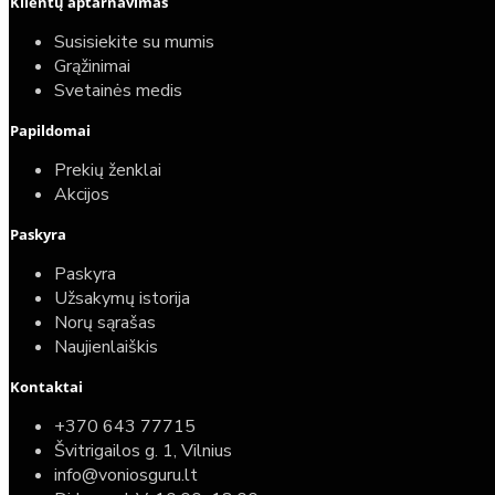
Klientų aptarnavimas
Susisiekite su mumis
Grąžinimai
Svetainės medis
Papildomai
Prekių ženklai
Akcijos
Paskyra
Paskyra
Užsakymų istorija
Norų sąrašas
Naujienlaiškis
Kontaktai
+370 643 77715
Švitrigailos g. 1, Vilnius
info@voniosguru.lt