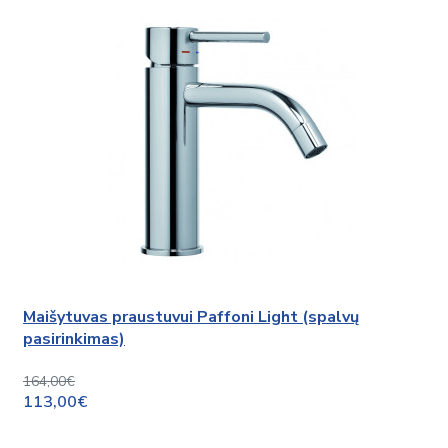
Maišytuvas praustuvui Paffoni Light (spalvų
pasirinkimas)
164,00€
113,00€