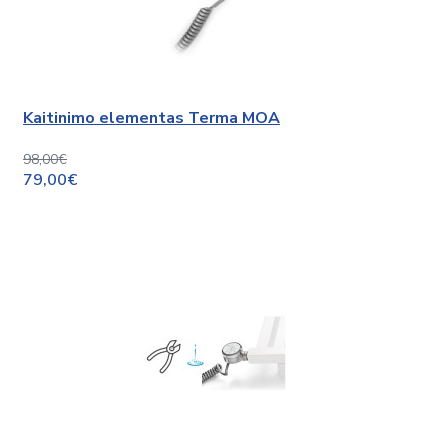
Kaitinimo elementas Terma MOA
98,00€
79,00€