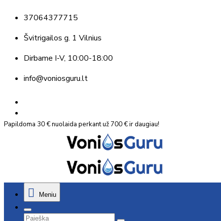
37064377715
Švitrigailos g. 1 Vilnius
Dirbame
I-V, 10:00-18:00
info@voniosguru.lt
Papildoma 30 € nuolaida perkant už 700 € ir daugiau!
Meniu