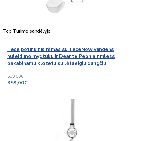
Top
Turime sandėlyje
Tece potinkinis rėmas su TeceNow vandens
nuleidimo mygtuku ir Deante Peonia rimless
pakabinamu klozetu su lėtaeigiu dangčiu
599,00€
359,00€