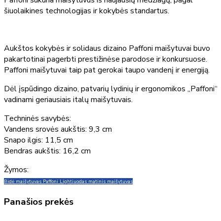
šiuolaikines technologijas ir kokybės standartus.
Aukštos kokybės ir solidaus dizaino Paffoni maišytuvai buvo
pakartotinai pagerbti prestižinėse parodose ir konkursuose.
Paffoni maišytuvai taip pat gerokai taupo vandenį ir energiją.
Dėl įspūdingo dizaino, patvarių lydinių ir ergonomikos „Paffoni“
vadinami geriausiais italų maišytuvais.
Techninės savybės:
Vandens srovės aukštis: 9,3 cm
Snapo ilgis: 11,5 cm
Bendras aukštis: 16,2 cm
Žymos:
Bidė maišytuvas Paffoni Light
juodas matinis maišytuvas
Panašios prekės