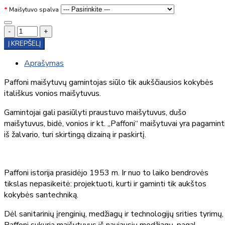
Maišytuvo spalva
-
+
Į KREPŠELĮ
Aprašymas
Paffoni maišytuvų gamintojas siūlo tik aukščiausios kokybės
itališkus vonios maišytuvus.
Gamintojai gali pasiūlyti praustuvo maišytuvus, dušo
maišytuvus, bidė, vonios ir kt. „Paffoni“ maišytuvai yra pagamint
iš žalvario, turi skirtingą dizainą ir paskirtį.
Paffoni istorija prasidėjo 1953 m. Ir nuo to laiko bendrovės
tikslas nepasikeitė: projektuoti, kurti ir gaminti tik aukštos
kokybės santechniką.
Dėl sanitarinių įrenginių, medžiagų ir technologijų srities tyrimų,
Paffoni sukuria maišytuvus iš naujausių medžiagų, pagal