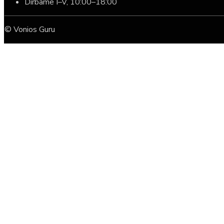
Dirbame I–V, 10:00–18:00
© Vonios Guru