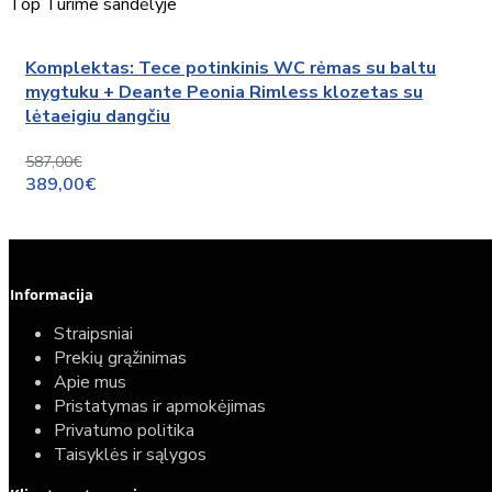
Top
Turime sandėlyje
Komplektas: Tece potinkinis WC rėmas su baltu
mygtuku + Deante Peonia Rimless klozetas su
lėtaeigiu dangčiu
587,00€
389,00€
Informacija
Straipsniai
Prekių grąžinimas
Apie mus
Pristatymas ir apmokėjimas
Privatumo politika
Taisyklės ir sąlygos