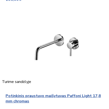
Turime sandėlyje
Potinkinis praustuvo maišytuvas Paffoni Light 17,8
mm chromas