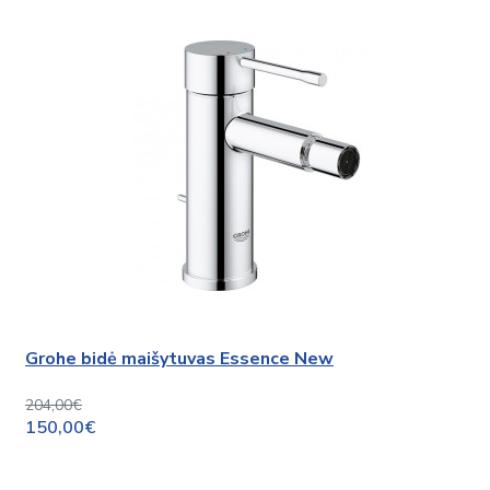
Grohe bidė maišytuvas Essence New
204,00€
150,00€