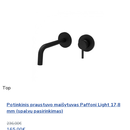
Top
Potinkinis praustuvo maišytuvas Paffoni Light 17,8
mm (spalvų pasirinkimas)
236,00€
165,00€