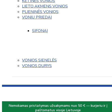
KETINĖS VONIOS
LIETO AKMENS VONIOS
PLIENINĖS VONIOS
VONIŲ PRIEDAI
SIFONAI
VONIOS SIENELĖS
VONIOS DURYS
Nemokamas pristatymas užsakymams nuo 50 € — kurjeriu ir į
paštomatus visoje Lietuvoje