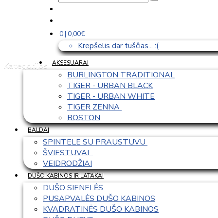
0 | 0,00€
Krepšelis dar tuščias... :(
AKSESUARAI
Kategorijos
BURLINGTON TRADITIONAL
TIGER - URBAN BLACK
TIGER - URBAN WHITE
TIGER ZENNA 
BOSTON
BALDAI
SPINTELE SU PRAUSTUVU 
ŠVIESTUVAI  
VEIDRODŽIAI
DUŠO KABINOS IR LATAKAI
DUŠO SIENELĖS
PUSAPVALĖS DUŠO KABINOS
KVADRATINĖS DUŠO KABINOS