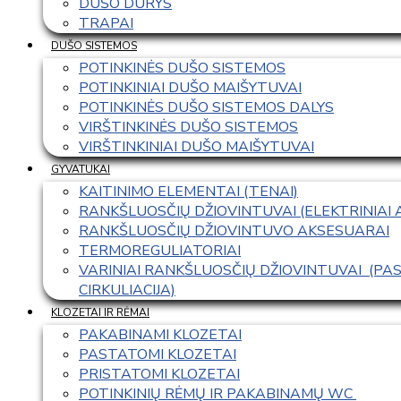
DUŠO DURYS
TRAPAI
DUŠO SISTEMOS
POTINKINĖS DUŠO SISTEMOS
POTINKINIAI DUŠO MAIŠYTUVAI
POTINKINĖS DUŠO SISTEMOS DALYS
VIRŠTINKINĖS DUŠO SISTEMOS
VIRŠTINKINIAI DUŠO MAIŠYTUVAI
GYVATUKAI
KAITINIMO ELEMENTAI (TENAI)
RANKŠLUOSČIŲ DŽIOVINTUVAI (ELEKTRINIAI
RANKŠLUOSČIŲ DŽIOVINTUVO AKSESUARAI
TERMOREGULIATORIAI
VARINIAI RANKŠLUOSČIŲ DŽIOVINTUVAI  (P
CIRKULIACIJA)
KLOZETAI IR RĖMAI
PAKABINAMI KLOZETAI
PASTATOMI KLOZETAI
PRISTATOMI KLOZETAI
POTINKINIŲ RĖMŲ IR PAKABINAMŲ WC 