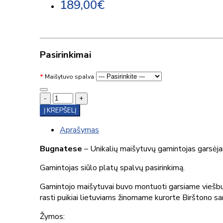
189,00€
Pasirinkimai
Maišytuvo spalva
-
+
Į KREPŠELĮ
Aprašymas
Bugnatese
– Unikalių maišytuvų gamintojas garsėjan
Gamintojas siūlo platų spalvų pasirinkimą.
Gamintojo maišytuvai buvo montuoti garsiame viešbu
rasti puikiai lietuviams žinomame kurorte Birštono s
Žymos: