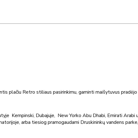
tis plačiu Retro stiliaus pasirinkimu, gaminti maišytuvus pradė
tyje Kempinski, Dubajuje, New Yorko Abu Dhabi, Emirati Arabi u
anatorijoje, arba tiesiog pramogaudami Druskininkų vandens parke