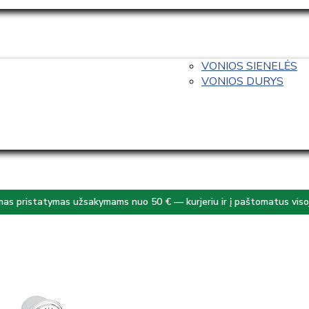
VONIOS SIENELĖS
VONIOS DURYS
s pristatymas užsakymams nuo 50 € — kurjeriu ir į paštomatus visoj