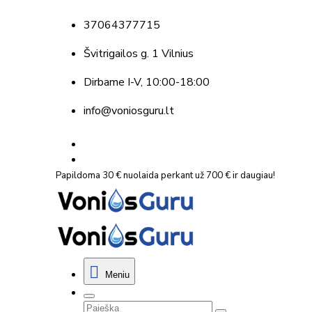
37064377715
Švitrigailos g. 1 Vilnius
Dirbame
I-V, 10:00-18:00
info@voniosguru.lt
Papildoma 30 € nuolaida perkant už 700 € ir daugiau!
Meniu