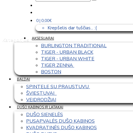
0 | 0,00€
Krepšelis dar tuščias... :(
AKSESUARAI
Kategorijos
BURLINGTON TRADITIONAL
TIGER - URBAN BLACK
TIGER - URBAN WHITE
TIGER ZENNA 
BOSTON
BALDAI
SPINTELE SU PRAUSTUVU 
ŠVIESTUVAI  
VEIDRODŽIAI
DUŠO KABINOS IR LATAKAI
DUŠO SIENELĖS
PUSAPVALĖS DUŠO KABINOS
KVADRATINĖS DUŠO KABINOS