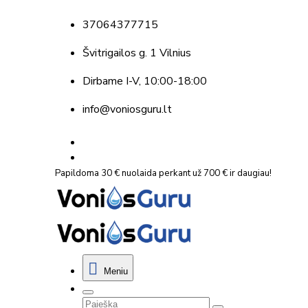
37064377715
Švitrigailos g. 1 Vilnius
Dirbame
I-V, 10:00-18:00
info@voniosguru.lt
Papildoma 30 € nuolaida perkant už 700 € ir daugiau!
Meniu