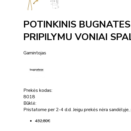
POTINKINIS BUGNATE
PRIPILYMU VONIAI SP
Gamintojas
Prekės kodas:
8018
Būklė:
Pristatome per 2-4 d.d. Jeigu prekės nėra sandėlyje, p
432,80€