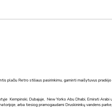
ntis plačiu Retro stiliaus pasirinkimu, gaminti maišytuvus pradė
tyje Kempinski, Dubajuje, New Yorko Abu Dhabi, Emirati Arabi u
anatorijoje, arba tiesiog pramogaudami Druskininkų vandens parke