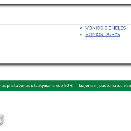
VONIOS SIENELĖS
VONIOS DURYS
s pristatymas užsakymams nuo 50 € — kurjeriu ir į paštomatus visoj