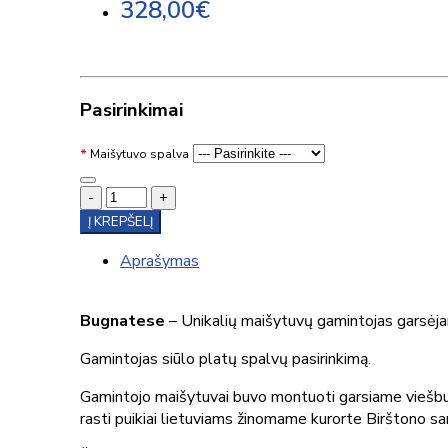
328,00€
Pasirinkimai
Maišytuvo spalva
-
+
Į KREPŠELĮ
Aprašymas
Bugnatese
– Unikalių maišytuvų gamintojas garsėja
Gamintojas siūlo platų spalvų pasirinkimą.
Gamintojo maišytuvai buvo montuoti garsiame viešbu
rasti puikiai lietuviams žinomame kurorte Birštono s