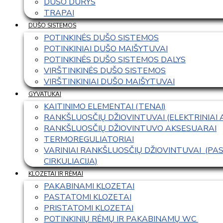
DUŠO DURYS
TRAPAI
DUŠO SISTEMOS
POTINKINĖS DUŠO SISTEMOS
POTINKINIAI DUŠO MAIŠYTUVAI
POTINKINĖS DUŠO SISTEMOS DALYS
VIRŠTINKINĖS DUŠO SISTEMOS
VIRŠTINKINIAI DUŠO MAIŠYTUVAI
GYVATUKAI
KAITINIMO ELEMENTAI (TENAI)
RANKŠLUOSČIŲ DŽIOVINTUVAI (ELEKTRINIAI
RANKŠLUOSČIŲ DŽIOVINTUVO AKSESUARAI
TERMOREGULIATORIAI
VARINIAI RANKŠLUOSČIŲ DŽIOVINTUVAI  (P
CIRKULIACIJA)
KLOZETAI IR RĖMAI
PAKABINAMI KLOZETAI
PASTATOMI KLOZETAI
PRISTATOMI KLOZETAI
POTINKINIŲ RĖMŲ IR PAKABINAMŲ WC 