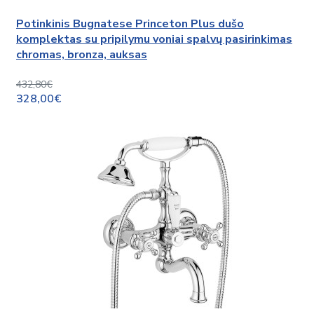
Potinkinis Bugnatese Princeton Plus dušo
komplektas su pripilymu voniai spalvų pasirinkimas
chromas, bronza, auksas
432,80€
328,00€