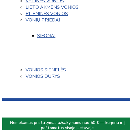
KETINĖS VONIOS
LIETO AKMENS VONIOS
PLIENINĖS VONIOS
VONIŲ PRIEDAI
SIFONAI
VONIOS SIENELĖS
VONIOS DURYS
Nemokamas pristatymas užsakymams nuo 50 € — kurjeriu ir į
paštomatus visoje Lietuvoje