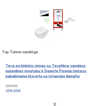
Top
Turime sandėlyje
Tece potinkinis rėmas su TeceNow vandens
nuleidimo mygtuku ir Deante Peonia rimless
pakabinamu klozetu su lėtaeigiu dangčiu
599,00€
359,00€