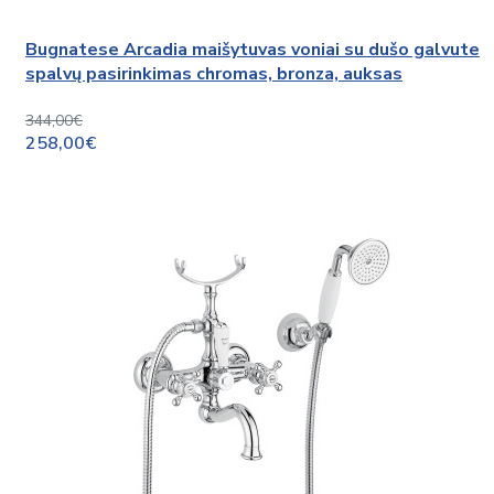
Bugnatese Arcadia maišytuvas voniai su dušo galvute
spalvų pasirinkimas chromas, bronza, auksas
344,00€
258,00€