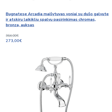
Bugnatese Arcadia maišytuvas voniai su dušo galvute
ir atskiru laikikliu spalvų pasirinkimas chromas,
bronza, auksas
364,00€
273,00€