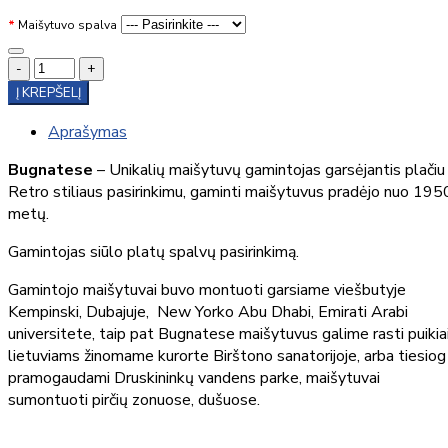
Maišytuvo spalva
-
+
Į KREPŠELĮ
Aprašymas
Bugnatese
– Unikalių maišytuvų gamintojas garsėjantis plačiu
Retro stiliaus pasirinkimu, gaminti maišytuvus pradėjo nuo 195
metų.
Gamintojas siūlo platų spalvų pasirinkimą.
Gamintojo maišytuvai buvo montuoti garsiame viešbutyje
Kempinski, Dubajuje, New Yorko Abu Dhabi, Emirati Arabi
universitete, taip pat Bugnatese maišytuvus galime rasti puikia
lietuviams žinomame kurorte Birštono sanatorijoje, arba tiesiog
pramogaudami Druskininkų vandens parke, maišytuvai
sumontuoti pirčių zonuose, dušuose.