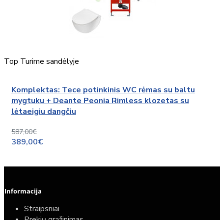
Top
Turime sandėlyje
Komplektas: Tece potinkinis WC rėmas su baltu
mygtuku + Deante Peonia Rimless klozetas su
lėtaeigiu dangčiu
587,00€
389,00€
Informacija
Straipsniai
Prekių grąžinimas