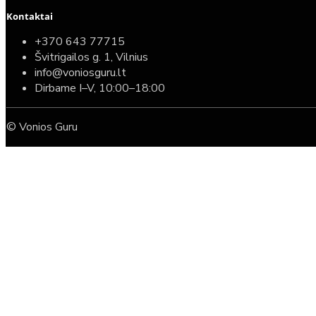
Kontaktai
+370 643 77715
Švitrigailos g. 1, Vilnius
info@voniosguru.lt
Dirbame I–V, 10:00–18:00
© Vonios Guru