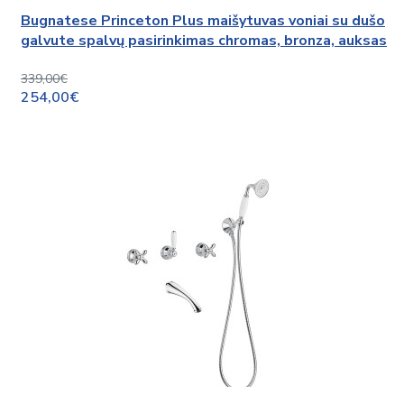
Bugnatese Princeton Plus maišytuvas voniai su dušo
galvute spalvų pasirinkimas chromas, bronza, auksas
339,00€
254,00€