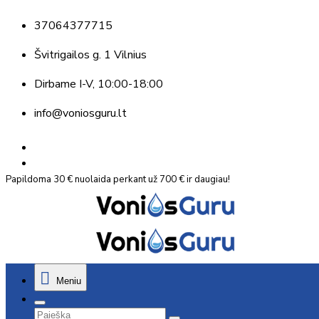
37064377715
Švitrigailos g. 1 Vilnius
Dirbame
I-V, 10:00-18:00
info@voniosguru.lt
Papildoma 30 € nuolaida perkant už 700 € ir daugiau!
Meniu