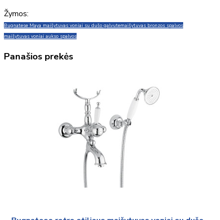
Žymos:
Bugnatese Maya maišytuvas voniai su dušo galvute
maišytuvas bronzos spalvos
maišytuvas voniai aukso spalvos
Panašios prekės