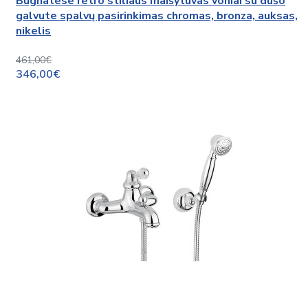
Bugnatese retro stiliaus maišytuvas voniai su dušo
galvute spalvų pasirinkimas chromas, bronza, auksas,
nikelis
461,00€
346,00€