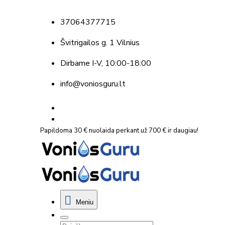
37064377715
Švitrigailos g. 1 Vilnius
Dirbame
I-V, 10:00-18:00
info@voniosguru.lt
Papildoma 30 € nuolaida perkant už 700 € ir daugiau!
Meniu