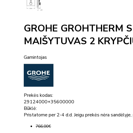
GROHE GROHTHERM SM
MAIŠYTUVAS 2 KRYPČI
Gamintojas
Prekės kodas:
29124000+35600000
Būklė:
Pristatome per 2-4 d.d. Jeigu prekės nėra sandėlyje, p
766,00€