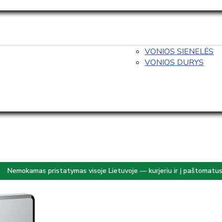
VONIOS SIENELĖS
VONIOS DURYS
Nemokamas pristatymas visoje Lietuvoje — kurjeriu ir į paštomatu