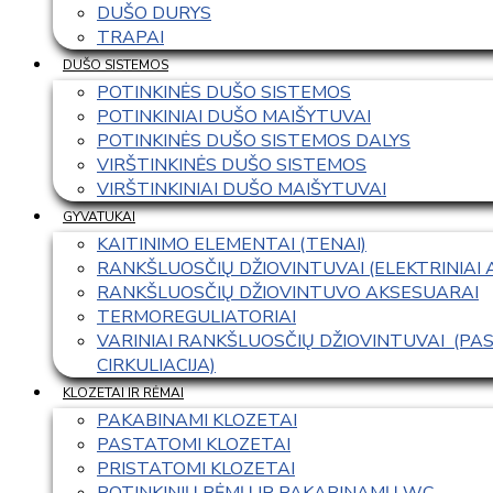
DUŠO DURYS
TRAPAI
DUŠO SISTEMOS
POTINKINĖS DUŠO SISTEMOS
POTINKINIAI DUŠO MAIŠYTUVAI
POTINKINĖS DUŠO SISTEMOS DALYS
VIRŠTINKINĖS DUŠO SISTEMOS
VIRŠTINKINIAI DUŠO MAIŠYTUVAI
GYVATUKAI
KAITINIMO ELEMENTAI (TENAI)
RANKŠLUOSČIŲ DŽIOVINTUVAI (ELEKTRINIAI
RANKŠLUOSČIŲ DŽIOVINTUVO AKSESUARAI
TERMOREGULIATORIAI
VARINIAI RANKŠLUOSČIŲ DŽIOVINTUVAI  (P
CIRKULIACIJA)
KLOZETAI IR RĖMAI
PAKABINAMI KLOZETAI
PASTATOMI KLOZETAI
PRISTATOMI KLOZETAI
POTINKINIŲ RĖMŲ IR PAKABINAMŲ WC 