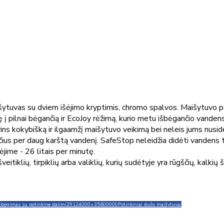
išytuvas su dviem išėjimo kryptimis, chromo spalvos. Maišytuvo p
 į pilnai bėgančią ir EcoJoy rėžimą, kurio metu išbėgančio vanden
ns kokybišką ir ilgaamžį maišytuvo veikimą bei neleis jums nusid
s per daug karštą vandenį. SafeStop neleidžia didėti vandens tem
ėjime - 26 litais per minutę.
tiklių, tirpiklių arba valiklių, kurių sudėtyje yra rūgščių, kalkių š
šbėgimas su potinkine dalimi
29124000+35600000
Potinkiniai dušo maišytuvai