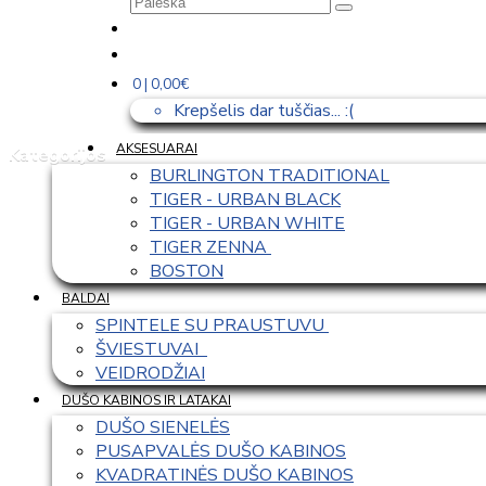
0 | 0,00€
Krepšelis dar tuščias... :(
AKSESUARAI
Kategorijos
BURLINGTON TRADITIONAL
TIGER - URBAN BLACK
TIGER - URBAN WHITE
TIGER ZENNA 
BOSTON
BALDAI
SPINTELE SU PRAUSTUVU 
ŠVIESTUVAI  
VEIDRODŽIAI
DUŠO KABINOS IR LATAKAI
DUŠO SIENELĖS
PUSAPVALĖS DUŠO KABINOS
KVADRATINĖS DUŠO KABINOS