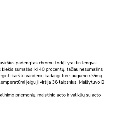
aviršius padengtas chromu todėl yra itin lengvai
s kiekis sumažės iki 40 procentų, tačiau nesumažins
eginti karštu vandeniu kadangi turi saugumo rėžimą.
peratūrai jeigu ji viršija 38 laipsnius. Maišytuvo B
alinimo priemonių, maistinio acto ir valiklių su acto