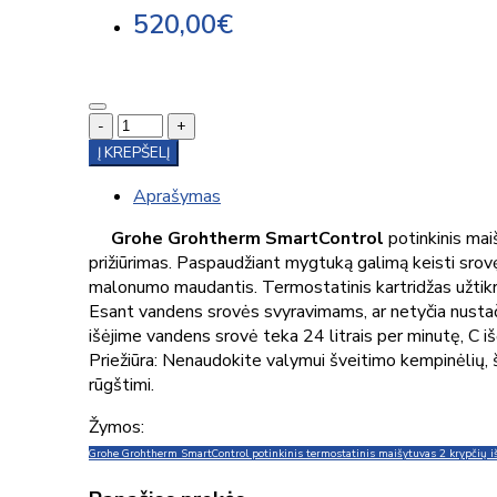
520,00€
-
+
Į KREPŠELĮ
Aprašymas
Grohe Grohtherm SmartControl
potinkinis ma
prižiūrimas. Paspaudžiant mygtuką galimą keisti srovę
malonumo maudantis. Termostatinis kartridžas užtikri
Esant vandens srovės svyravimams, ar netyčia nustačiu
išėjime vandens srovė teka 24 litrais per minutę, C iš
Priežiūra: Nenaudokite valymui šveitimo kempinėlių, švei
rūgštimi.
Žymos:
Grohe Grohtherm SmartControl potinkinis termostatinis maišytuvas 2 krypčių i