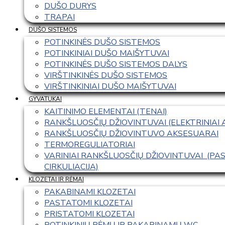
DUŠO DURYS
TRAPAI
DUŠO SISTEMOS
POTINKINĖS DUŠO SISTEMOS
POTINKINIAI DUŠO MAIŠYTUVAI
POTINKINĖS DUŠO SISTEMOS DALYS
VIRŠTINKINĖS DUŠO SISTEMOS
VIRŠTINKINIAI DUŠO MAIŠYTUVAI
GYVATUKAI
KAITINIMO ELEMENTAI (TENAI)
RANKŠLUOSČIŲ DŽIOVINTUVAI (ELEKTRINIAI
RANKŠLUOSČIŲ DŽIOVINTUVO AKSESUARAI
TERMOREGULIATORIAI
VARINIAI RANKŠLUOSČIŲ DŽIOVINTUVAI  (P
CIRKULIACIJA)
KLOZETAI IR RĖMAI
PAKABINAMI KLOZETAI
PASTATOMI KLOZETAI
PRISTATOMI KLOZETAI
POTINKINIŲ RĖMŲ IR PAKABINAMŲ WC 