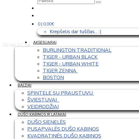
0 | 0,00€
Krepšelis dar tuščias... :(
AKSESUARAI
Kategorijos
BURLINGTON TRADITIONAL
TIGER - URBAN BLACK
TIGER - URBAN WHITE
TIGER ZENNA 
BOSTON
BALDAI
SPINTELE SU PRAUSTUVU 
ŠVIESTUVAI  
VEIDRODŽIAI
DUŠO KABINOS IR LATAKAI
DUŠO SIENELĖS
PUSAPVALĖS DUŠO KABINOS
KVADRATINĖS DUŠO KABINOS