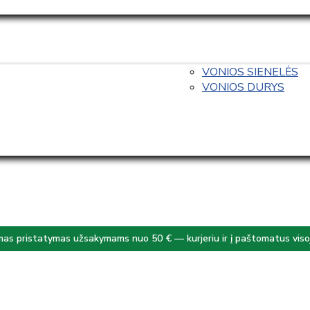
VONIOS SIENELĖS
VONIOS DURYS
s pristatymas užsakymams nuo 50 € — kurjeriu ir į paštomatus visoj