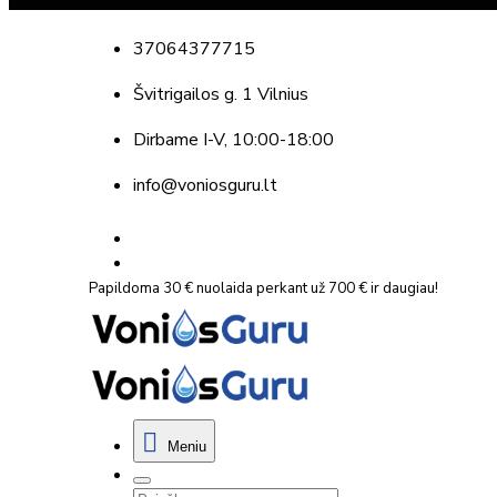
37064377715
Švitrigailos g. 1 Vilnius
Dirbame
I-V, 10:00-18:00
info@voniosguru.lt
Papildoma 30 € nuolaida perkant už 700 € ir daugiau!
Meniu