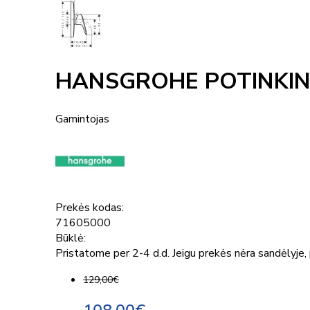
HANSGROHE POTINKINI
Gamintojas
Prekės kodas:
71605000
Būklė:
Pristatome per 2-4 d.d. Jeigu prekės nėra sandėlyje, p
129,00€