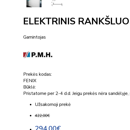
ELEKTRINIS RANKŠLUO
Gamintojas
Prekės kodas:
FENIX
Būklė:
Pristatome per 2-4 d.d. Jeigu prekės nėra sandėlyje, p
Užsakomoji prekė
422,00€
294,00€