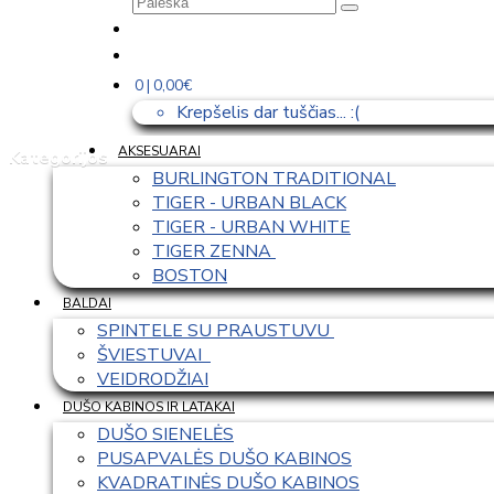
0 | 0,00€
Krepšelis dar tuščias... :(
AKSESUARAI
Kategorijos
BURLINGTON TRADITIONAL
TIGER - URBAN BLACK
TIGER - URBAN WHITE
TIGER ZENNA 
BOSTON
BALDAI
SPINTELE SU PRAUSTUVU 
ŠVIESTUVAI  
VEIDRODŽIAI
DUŠO KABINOS IR LATAKAI
DUŠO SIENELĖS
PUSAPVALĖS DUŠO KABINOS
KVADRATINĖS DUŠO KABINOS