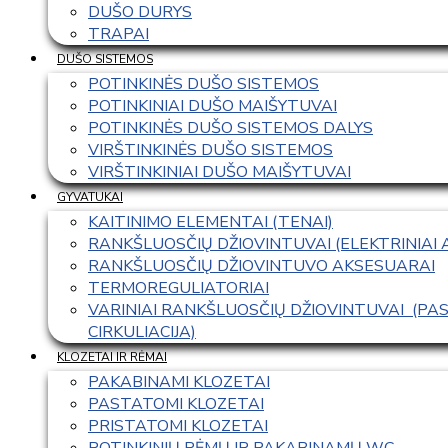
DUŠO DURYS
TRAPAI
DUŠO SISTEMOS
POTINKINĖS DUŠO SISTEMOS
POTINKINIAI DUŠO MAIŠYTUVAI
POTINKINĖS DUŠO SISTEMOS DALYS
VIRŠTINKINĖS DUŠO SISTEMOS
VIRŠTINKINIAI DUŠO MAIŠYTUVAI
GYVATUKAI
KAITINIMO ELEMENTAI (TENAI)
RANKŠLUOSČIŲ DŽIOVINTUVAI (ELEKTRINIAI
RANKŠLUOSČIŲ DŽIOVINTUVO AKSESUARAI
TERMOREGULIATORIAI
VARINIAI RANKŠLUOSČIŲ DŽIOVINTUVAI  (P
CIRKULIACIJA)
KLOZETAI IR RĖMAI
PAKABINAMI KLOZETAI
PASTATOMI KLOZETAI
PRISTATOMI KLOZETAI
POTINKINIŲ RĖMŲ IR PAKABINAMŲ WC 