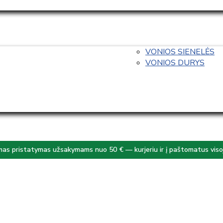
VONIOS SIENELĖS
VONIOS DURYS
s pristatymas užsakymams nuo 50 € — kurjeriu ir į paštomatus visoj