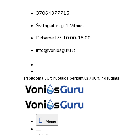
37064377715
Švitrigailos g. 1 Vilnius
Dirbame
I-V, 10:00-18:00
info@voniosguru.lt
Papildoma 30 € nuolaida perkant už 700 € ir daugiau!
Meniu