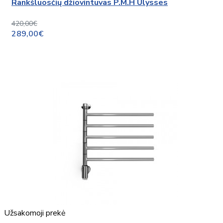
Rankšluosčių džiovintuvas P.M.H Ulysses
420,00€
289,00€
Užsakomoji prekė