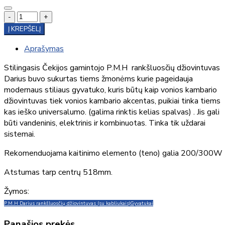
-
+
Į KREPŠELĮ
Aprašymas
Stilingasis Čekijos gamintojo P.M.H rankšluosčių džiovintuvas
Darius buvo sukurtas tiems žmonėms kurie pageidauja
modernaus stiliaus gyvatuko, kuris būtų kaip vonios kambario
džiovintuvas tiek vonios kambario akcentas, puikiai tinka tiems
kas ieško universalumo. (galima rinktis kelias spalvas) . Jis gali
būti vandeninis, elektrinis ir kombinuotas. Tinka tik uždarai
sistemai.
Rekomenduojama kaitinimo elemento (teno) galia 200/300W
Atstumas tarp centrų 518mm.
Žymos:
P.M.H Darius rankšluosčių džiovintuvas (su kabliukais)
Gyvatukai
Panašios prekės