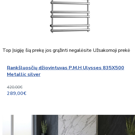
Top
Įsigiję šią prekę jos grąžinti negalėsite
Užsakomoji prekė
Rankšluosčių džiovintuvas P.M.H Ulysses 835X500
Metallic silver
420,00€
289,00€