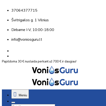
37064377715
Švitrigailos g. 1 Vilnius
Dirbame
I-V, 10:00-18:00
info@voniosguru.lt
Papildoma 30 € nuolaida perkant už 700 € ir daugiau!
Meniu