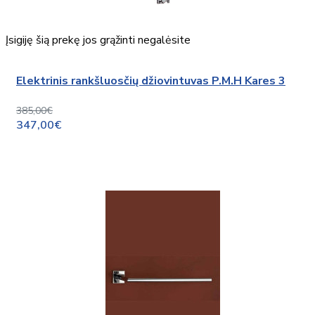
Įsigiję šią prekę jos grąžinti negalėsite
Elektrinis rankšluosčių džiovintuvas P.M.H Kares 3
385,00€
347,00€