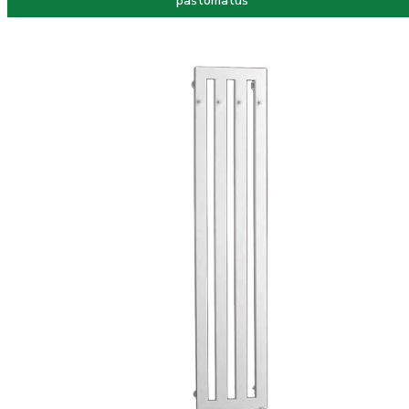
paštomatus