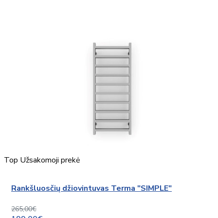
Top
Užsakomoji prekė
Rankšluosčių džiovintuvas Terma "SIMPLE"
265,00€