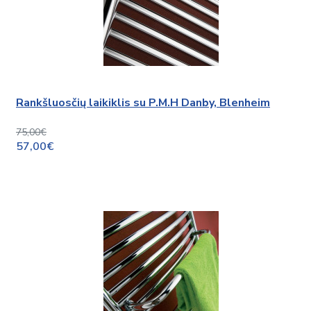
Rankšluosčių laikiklis su P.M.H Danby, Blenheim
75,00€
57,00€