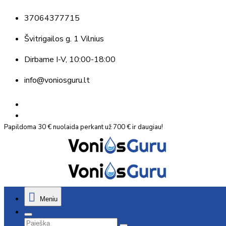
37064377715
Švitrigailos g. 1 Vilnius
Dirbame
I-V, 10:00-18:00
info@voniosguru.lt
Papildoma 30 € nuolaida perkant už 700 € ir daugiau!
Meniu