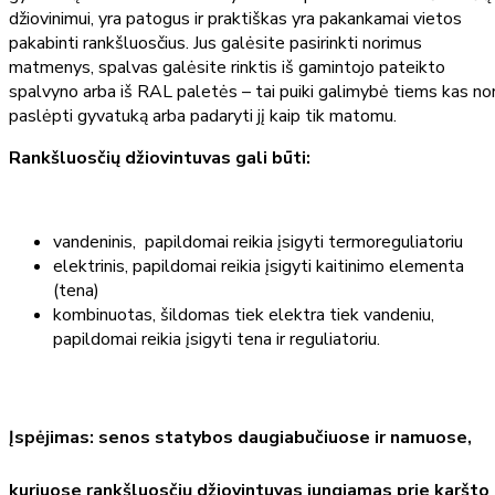
džiovinimui, yra patogus ir praktiškas yra pakankamai vietos
pakabinti rankšluosčius. Jus galėsite pasirinkti norimus
matmenys, spalvas galėsite rinktis iš gamintojo pateikto
spalvyno arba iš RAL paletės – tai puiki galimybė tiems kas nor
paslėpti gyvatuką arba padaryti jį kaip tik matomu.
Rankšluosčių džiovintuvas gali būti:
vandeninis, papildomai reikia įsigyti termoreguliatoriu
elektrinis, papildomai reikia įsigyti kaitinimo elementa
(tena)
kombinuotas, šildomas tiek elektra tiek vandeniu,
papildomai reikia įsigyti tena ir reguliatoriu.
Įspėjimas: senos statybos daugiabučiuose ir namuose,
kuriuose rankšluosčių džiovintuvas jungiamas prie karšto