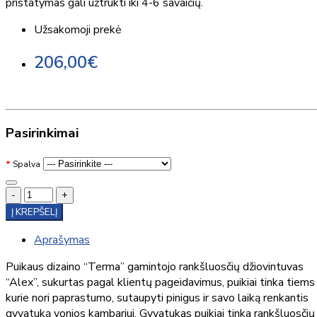
pristatymas gali užtrukti iki 4-6 savaičių.
Užsakomoji prekė
206,00€
Pasirinkimai
Spalva
-
+
Į KREPŠELĮ
Aprašymas
Puikaus dizaino “Terma” gamintojo rankšluosčių džiovintuvas
“Alex”, sukurtas pagal klientų pageidavimus, puikiai tinka tiems
kurie nori paprastumo, sutaupyti pinigus ir savo laiką renkantis
gyvatuką vonios kambariui. Gyvatukas puikiai tinka rankšluosčių