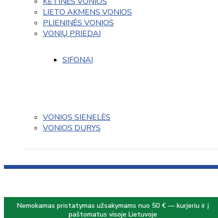
KETINĖS VONIOS
LIETO AKMENS VONIOS
PLIENINĖS VONIOS
VONIŲ PRIEDAI
SIFONAI
VONIOS SIENELĖS
VONIOS DURYS
Nemokamas pristatymas užsakymams nuo 50 € — kurjeriu ir į
paštomatus visoje Lietuvoje