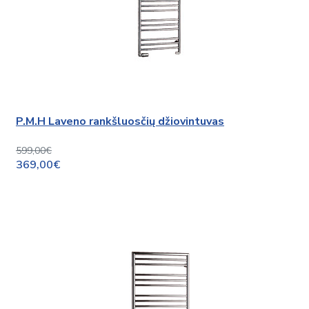
P.M.H Laveno rankšluosčių džiovintuvas
599,00€
369,00€