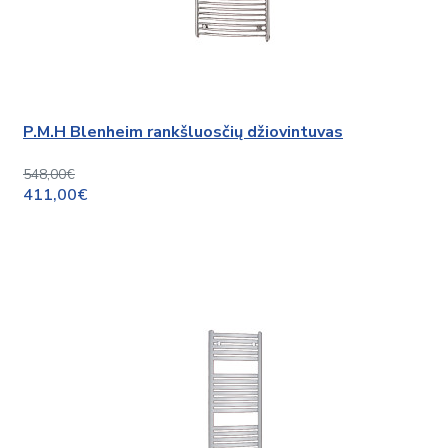
P.M.H Blenheim rankšluosčių džiovintuvas
548,00€
411,00€