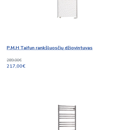
P.M.H Taifun rankšluosčių džiovintuvas
289,00€
217,00€