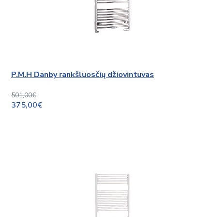
P.M.H Danby rankšluosčių džiovintuvas
501,00€
375,00€