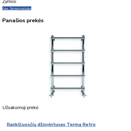
Žymos:
Alex. Terma
gyvatukas
Panašios prekės
Užsakomoji prekė
Rankšluosčių džiovintuvas Terma Retro