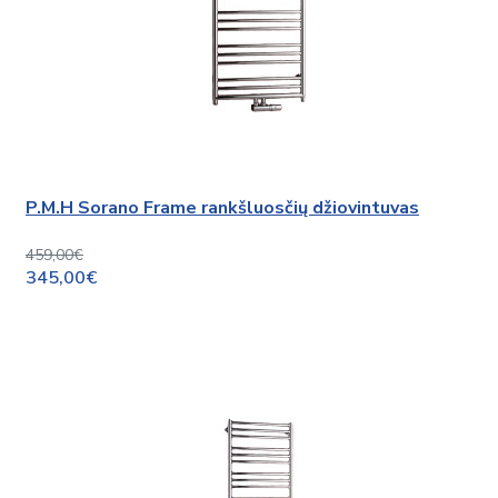
P.M.H Sorano Frame rankšluosčių džiovintuvas
459,00€
345,00€