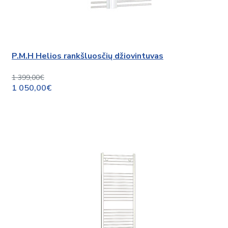
P.M.H Helios rankšluosčių džiovintuvas
1 399,00€
1 050,00€