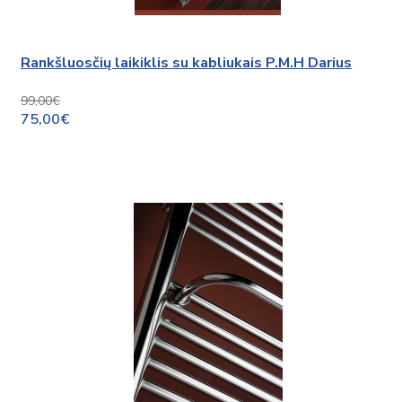
Rankšluosčių laikiklis su kabliukais P.M.H Darius
99,00€
75,00€