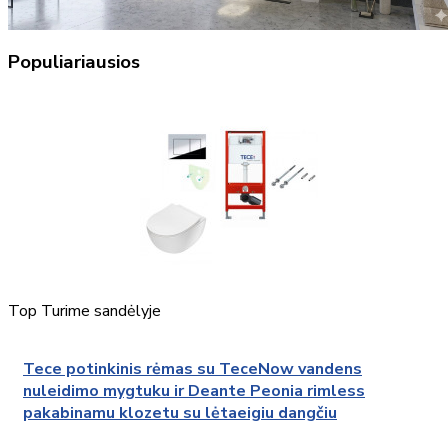
Populiariausios
Top
Turime sandėlyje
Tece potinkinis rėmas su TeceNow vandens
nuleidimo mygtuku ir Deante Peonia rimless
pakabinamu klozetu su lėtaeigiu dangčiu