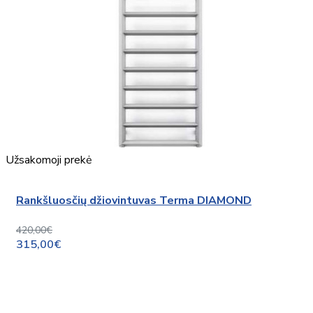
Užsakomoji prekė
Rankšluosčių džiovintuvas Terma DIAMOND
420,00€
315,00€