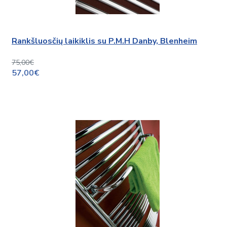
Rankšluosčių laikiklis su P.M.H Danby, Blenheim
75,00€
57,00€