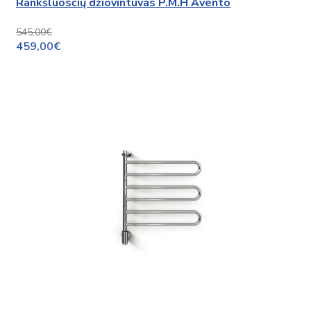
Rankšluosčių džiovintuvas P.M.H Avento
545,00€
459,00€