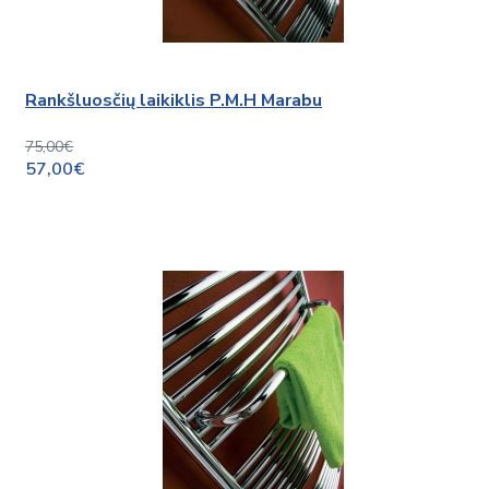
Rankšluosčių laikiklis P.M.H Marabu
75,00€
57,00€