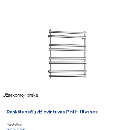
Užsakomoji prekė
Rankšluosčių džiovintuvas P.M.H Ulysses
420,00€