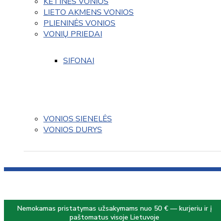
KETINĖS VONIOS
LIETO AKMENS VONIOS
PLIENINĖS VONIOS
VONIŲ PRIEDAI
SIFONAI
VONIOS SIENELĖS
VONIOS DURYS
Nemokamas pristatymas užsakymams nuo 50 € — kurjeriu ir į
paštomatus visoje Lietuvoje