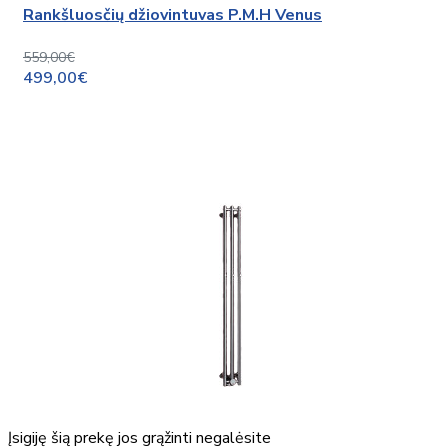
Rankšluosčių džiovintuvas P.M.H Venus
559,00€
499,00€
Įsigiję šią prekę jos grąžinti negalėsite