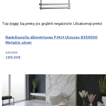
Top
Įsigiję šią prekę jos grąžinti negalėsite
Užsakomoji prekė
Rankšluosčių džiovintuvas P.M.H Ulysses 835X500
Metallic silver
420,00€
289,00€