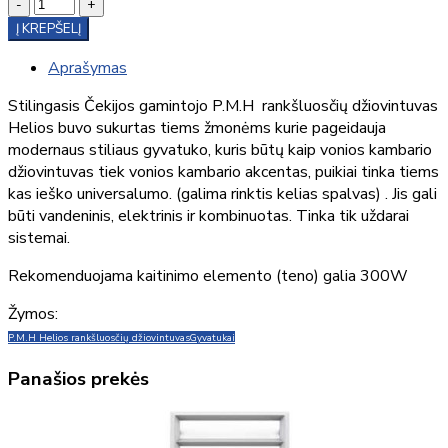
-
+
Į KREPŠELĮ
Aprašymas
Stilingasis Čekijos gamintojo P.M.H rankšluosčių džiovintuvas
Helios buvo sukurtas tiems žmonėms kurie pageidauja
modernaus stiliaus gyvatuko, kuris būtų kaip vonios kambario
džiovintuvas tiek vonios kambario akcentas, puikiai tinka tiems
kas ieško universalumo. (galima rinktis kelias spalvas) . Jis gali
būti vandeninis, elektrinis ir kombinuotas. Tinka tik uždarai
sistemai.
Rekomenduojama kaitinimo elemento (teno) galia 300W
Žymos:
P.M.H Helios rankšluosčių džiovintuvas
Gyvatukai
Panašios prekės