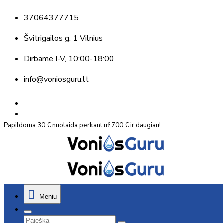
37064377715
Švitrigailos g. 1 Vilnius
Dirbame
I-V, 10:00-18:00
info@voniosguru.lt
Papildoma 30 € nuolaida perkant už 700 € ir daugiau!
Meniu