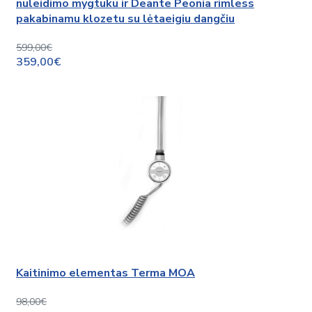
nuleidimo mygtuku ir Deante Peonia rimless
pakabinamu klozetu su lėtaeigiu dangčiu
599,00€
359,00€
Kaitinimo elementas Terma MOA
98,00€