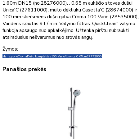
1.60m DN15 (no.28276000). , 0,65 m aukščio stovas dušui
Unica'C (27611000), muilo dėkliuku Casetta'C (28674000) ir
100 mm skersmens dušo galva Croma 100 Vario (28535000),
Vandens srautas 9 l / min. Valymo filtras. QuickClean” valymo
funkcija apsaugo nuo apkalkėjimo. Užtenka pirštu nubraukti
atsiradusius nešvarumus nuo srovės angų.
Žymos:
Hansgrohe
Croma
Dušo komplektas
100 Vario/Unvica C 65cm
27772000
Panašios prekės