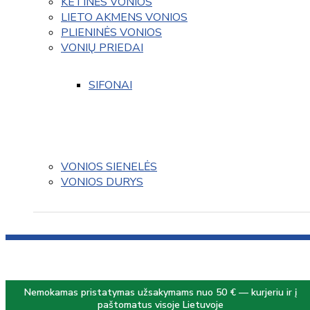
KETINĖS VONIOS
LIETO AKMENS VONIOS
PLIENINĖS VONIOS
VONIŲ PRIEDAI
SIFONAI
VONIOS SIENELĖS
VONIOS DURYS
Nemokamas pristatymas užsakymams nuo 50 € — kurjeriu ir į
paštomatus visoje Lietuvoje