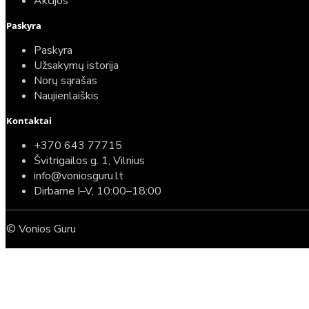
Akcijos
Paskyra
Paskyra
Užsakymų istorija
Norų sąrašas
Naujienlaiškis
Kontaktai
+370 643 77715
Švitrigailos g. 1, Vilnius
info@voniosguru.lt
Dirbame I–V, 10:00–18:00
© Vonios Guru