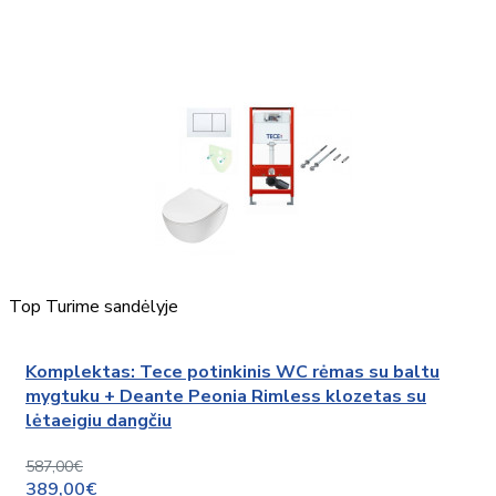
Top
Turime sandėlyje
Komplektas: Tece potinkinis WC rėmas su baltu
mygtuku + Deante Peonia Rimless klozetas su
lėtaeigiu dangčiu
587,00€
389,00€