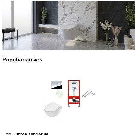
Populiariausios
Top
Turime sandėlyje