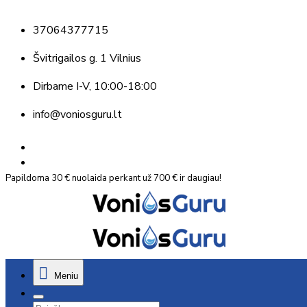
37064377715
Švitrigailos g. 1 Vilnius
Dirbame
I-V, 10:00-18:00
info@voniosguru.lt
Papildoma 30 € nuolaida perkant už 700 € ir daugiau!
Meniu