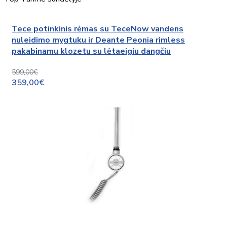
Tece potinkinis rėmas su TeceNow vandens
nuleidimo mygtuku ir Deante Peonia rimless
pakabinamu klozetu su lėtaeigiu dangčiu
599,00€
359,00€