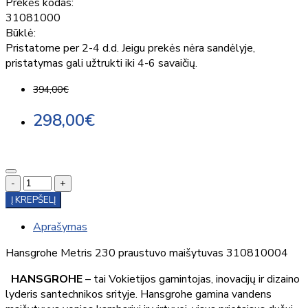
Prekės kodas:
31081000
Būklė:
Pristatome per 2-4 d.d. Jeigu prekės nėra sandėlyje,
pristatymas gali užtrukti iki 4-6 savaičių.
394,00€
298,00€
-
+
Į KREPŠELĮ
Aprašymas
Hansgrohe Metris 230 praustuvo maišytuvas 310810004
HANSGROHE
– tai Vokietijos gamintojas, inovacijų ir dizaino
lyderis santechnikos srityje. Hansgrohe gamina vandens