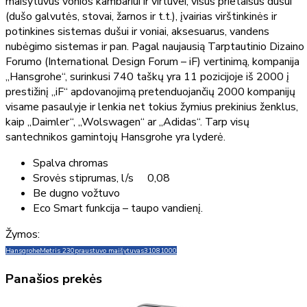
maišytuvus vonios kambariui ir virtuvei, visus prietaisus dušui
(dušo galvutės, stovai, žarnos ir t.t.), įvairias virštinkinės ir
potinkines sistemas dušui ir voniai, aksesuarus, vandens
nubėgimo sistemas ir pan. Pagal naujausią Tarptautinio Dizaino
Forumo (International Design Forum – iF) vertinimą, kompanija
„Hansgrohe“, surinkusi 740 taškų yra 11 pozicijoje iš 2000 į
prestižinį „iF“ apdovanojimą pretenduojančių 2000 kompanijų
visame pasaulyje ir lenkia net tokius žymius prekinius ženklus,
kaip „Daimler“, „Wolswagen“ ar „Adidas“. Tarp visų
santechnikos gamintojų Hansgrohe yra lyderė.
Spalva chromas
Srovės stiprumas, l/s 0,08
Be dugno vožtuvo
Eco Smart funkcija – taupo vandienį.
Žymos:
Hansgrohe
Metris 230
praustuvo maišytuvas
31081000
Panašios prekės