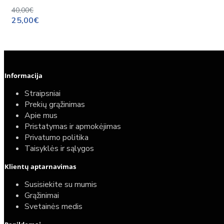
40,00€
25,00€
Informacija
Straipsniai
Prekių grąžinimas
Apie mus
Pristatymas ir apmokėjimas
Privatumo politika
Taisyklės ir sąlygos
Klientų aptarnavimas
Top
Turime sandėlyje
Susisiekite su mumis
Grąžinimai
Komplektas: Tece potinkinis WC rėmas su baltu
Svetainės medis
mygtuku + Deante Peonia Rimless klozetas su