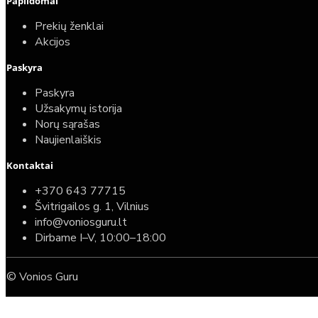
Papildomai
lėtaeigiu dangčiu
Prekių ženklai
587,00€
Akcijos
389,00€
Paskyra
Paskyra
Užsakymų istorija
Norų sąrašas
Naujienlaiškis
Kontaktai
+370 643 77715
Švitrigailos g. 1, Vilnius
info@voniosguru.lt
Dirbame I–V, 10:00–18:00
© Vonios Guru