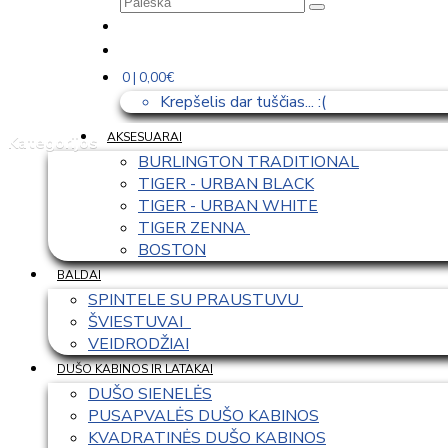
0 | 0,00€
Krepšelis dar tuščias... :(
AKSESUARAI
Kategorijos
BURLINGTON TRADITIONAL
TIGER - URBAN BLACK
TIGER - URBAN WHITE
TIGER ZENNA 
BOSTON
BALDAI
SPINTELE SU PRAUSTUVU 
ŠVIESTUVAI  
VEIDRODŽIAI
DUŠO KABINOS IR LATAKAI
DUŠO SIENELĖS
PUSAPVALĖS DUŠO KABINOS
KVADRATINĖS DUŠO KABINOS