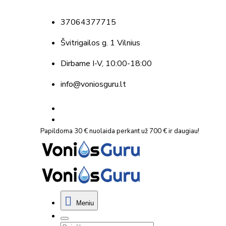
37064377715
Švitrigailos g. 1 Vilnius
Dirbame
I-V, 10:00-18:00
info@voniosguru.lt
Papildoma 30 € nuolaida perkant už 700 € ir daugiau!
Meniu