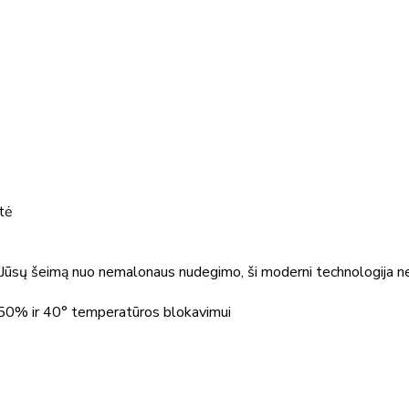
utė
sų šeimą nuo nemalonaus nudegimo, ši moderni technologija neleidž
50% ir 40° temperatūros blokavimui