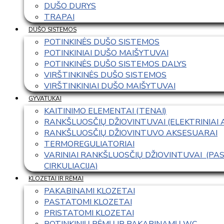
DUŠO DURYS
TRAPAI
DUŠO SISTEMOS
POTINKINĖS DUŠO SISTEMOS
POTINKINIAI DUŠO MAIŠYTUVAI
POTINKINĖS DUŠO SISTEMOS DALYS
VIRŠTINKINĖS DUŠO SISTEMOS
VIRŠTINKINIAI DUŠO MAIŠYTUVAI
GYVATUKAI
KAITINIMO ELEMENTAI (TENAI)
RANKŠLUOSČIŲ DŽIOVINTUVAI (ELEKTRINIAI
RANKŠLUOSČIŲ DŽIOVINTUVO AKSESUARAI
TERMOREGULIATORIAI
VARINIAI RANKŠLUOSČIŲ DŽIOVINTUVAI  (P
CIRKULIACIJA)
KLOZETAI IR RĖMAI
PAKABINAMI KLOZETAI
PASTATOMI KLOZETAI
PRISTATOMI KLOZETAI
POTINKINIŲ RĖMŲ IR PAKABINAMŲ WC 