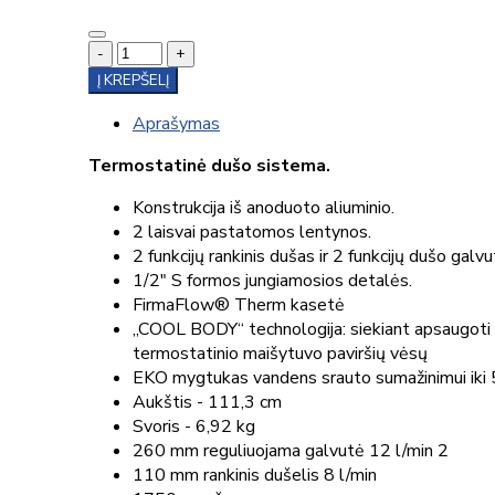
-
+
Į KREPŠELĮ
Aprašymas
Termostatinė dušo sistema.
Konstrukcija iš anoduoto aliuminio.
2 laisvai pastatomos lentynos.
2 funkcijų rankinis dušas ir 2 funkcijų dušo galv
1/2" S formos jungiamosios detalės.
FirmaFlow® Therm kasetė
„COOL BODY“ technologija: siekiant apsaugoti Jū
termostatinio maišytuvo paviršių vėsų
EKO mygtukas vandens srauto sumažinimui iki 
Aukštis - 111,3 cm
Svoris - 6,92 kg
260 mm reguliuojama galvutė 12 l/min 2
110 mm rankinis dušelis 8 l/min