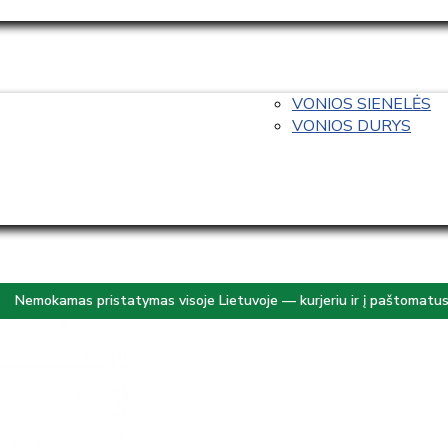
VONIOS SIENELĖS
VONIOS DURYS
Nemokamas pristatymas visoje Lietuvoje — kurjeriu ir į paštomatu