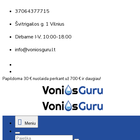
37064377715
Švitrigailos g. 1 Vilnius
Dirbame
I-V, 10:00-18:00
info@voniosguru.lt
Papildoma 30 € nuolaida perkant už 700 € ir daugiau!
Meniu