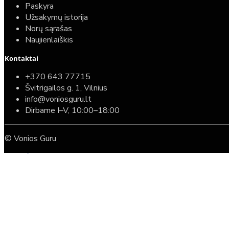
Paskyra
Užsakymų istorija
Norų sąrašas
Naujienlaiškis
Kontaktai
Top
Turime sandėlyje
+370 643 77715
Švitrigailos g. 1, Vilnius
Komplektas: Tece potinkinis WC rėmas su baltu
info@voniosguru.lt
mygtuku + Deante Peonia Rimless klozetas su
Dirbame I–V, 10:00–18:00
lėtaeigiu dangčiu
© Vonios Guru
587,00€
389,00€