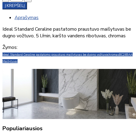
Į KREPŠELĮ
Aprašymas
Ideal Standard Ceraline pastatomo praustuvo maišytuvas be
dugno vožtuvo, 5 l/min, karšto vandens ribotuvas, chromas
Žymos:
Ideal Standard Ceraline pastatomo praustuvo maišytuvas be dugno vožtuvo
chromas
BC269AA
Maišytuvai
Populiariausios