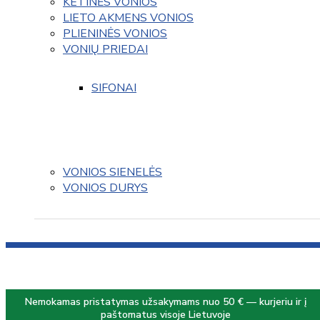
KETINĖS VONIOS
LIETO AKMENS VONIOS
PLIENINĖS VONIOS
VONIŲ PRIEDAI
SIFONAI
VONIOS SIENELĖS
VONIOS DURYS
Nemokamas pristatymas užsakymams nuo 50 € — kurjeriu ir į
paštomatus visoje Lietuvoje