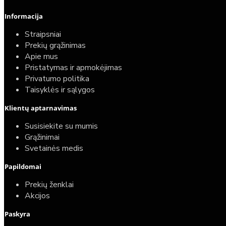
Informacija
Straipsniai
Prekių grąžinimas
Apie mus
Pristatymas ir apmokėjimas
Privatumo politika
Taisyklės ir sąlygos
Elektrinio gyvatuko paruošimo paslauga
Klientų aptarnavimas
40,00€
Susisiekite su mumis
25,00€
Grąžinimai
Svetainės medis
Papildomai
Prekių ženklai
Akcijos
Paskyra