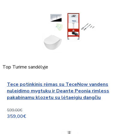
Top
Turime sandėlyje
Tece potinkinis rėmas su TeceNow vandens
nuleidimo mygtuku ir Deante Peonia rimless
pakabinamu klozetu su lėtaeigiu dangčiu
599,00€
359,00€