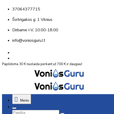
37064377715
Švitrigailos g. 1 Vilnius
Dirbame
I-V, 10:00-18:00
info@voniosguru.lt
Papildoma 30 € nuolaida perkant už 700 € ir daugiau!
Meniu