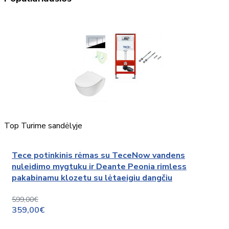
Top
Turime sandėlyje
Tece potinkinis rėmas su TeceNow vandens
nuleidimo mygtuku ir Deante Peonia rimless
pakabinamu klozetu su lėtaeigiu dangčiu
599,00€
359,00€