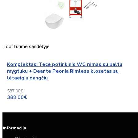
Top
Turime sandėlyje
Komplektas: Tece potinkinis WC rėmas su baltu
mygtuku + Deante Peonia Rimless klozetas su
lėtaeigiu dangčiu
587,00€
389,00€
Informacija