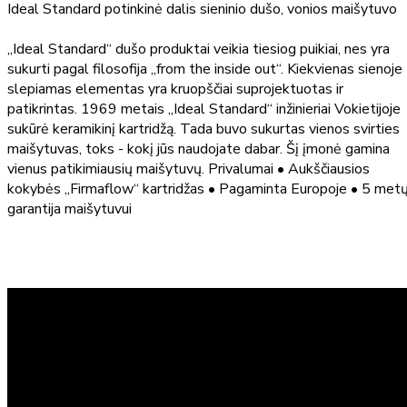
Ideal Standard potinkinė dalis sieninio dušo, vonios maišytuvo
„Ideal Standard“ dušo produktai veikia tiesiog puikiai, nes yra
sukurti pagal filosofija „from the inside out“. Kiekvienas sienoje
slepiamas elementas yra kruopščiai suprojektuotas ir
patikrintas. 1969 metais „Ideal Standard“ inžinieriai Vokietijoje
sukūrė keramikinį kartridžą. Tada buvo sukurtas vienos svirties
maišytuvas, toks - kokį jūs naudojate dabar. Šį įmonė gamina
vienus patikimiausių maišytuvų. Privalumai • Aukščiausios
kokybės „Firmaflow“ kartridžas • Pagaminta Europoje • 5 met
garantija maišytuvui