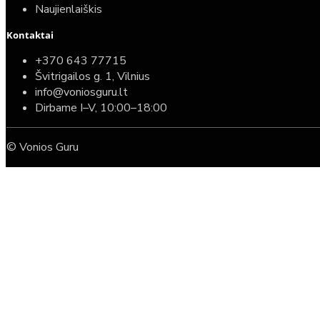
Naujienlaiškis
Kontaktai
+370 643 77715
Švitrigailos g. 1, Vilnius
info@voniosguru.lt
Dirbame I–V, 10:00–18:00
© Vonios Guru