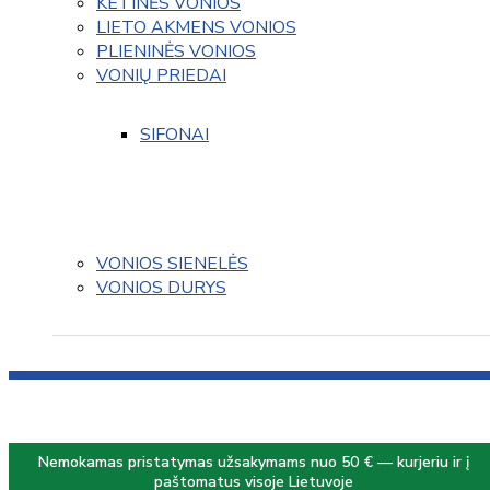
KETINĖS VONIOS
LIETO AKMENS VONIOS
PLIENINĖS VONIOS
VONIŲ PRIEDAI
SIFONAI
VONIOS SIENELĖS
VONIOS DURYS
Nemokamas pristatymas užsakymams nuo 50 € — kurjeriu ir į
paštomatus visoje Lietuvoje