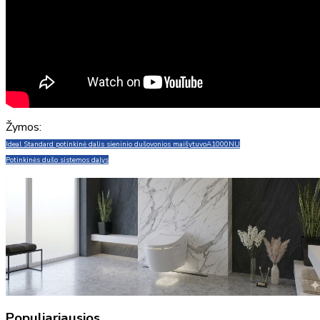
Žymos:
Ideal Standard potinkinė dalis sieninio dušo
vonios maišytuvo
A1000NU
Potinkinės dušo sistemos dalys
Populiariausios