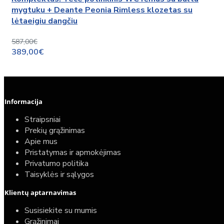
mygtuku + Deante Peonia Rimless klozetas su
lėtaeigiu dangčiu
587,00€
389,00€
Informacija
Straipsniai
Prekių grąžinimas
Apie mus
Pristatymas ir apmokėjimas
Privatumo politika
Taisyklės ir sąlygos
Klientų aptarnavimas
Susisiekite su mumis
Grąžinimai