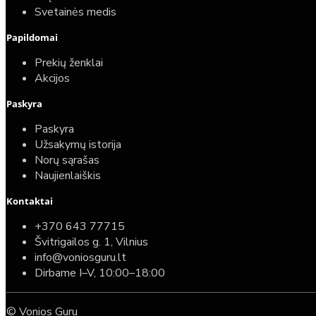
Svetainės medis
Papildomai
Prekių ženklai
Akcijos
Paskyra
Paskyra
Užsakymų istorija
Norų sąrašas
Naujienlaiškis
Kontaktai
+370 643 77715
Švitrigailos g. 1, Vilnius
info@voniosguru.lt
Dirbame I–V, 10:00–18:00
© Vonios Guru