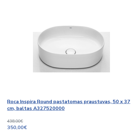
Roca Inspira Round pastatomas praustuvas, 50 x 37
cm, baltas A327520000
438,00€
350,00€