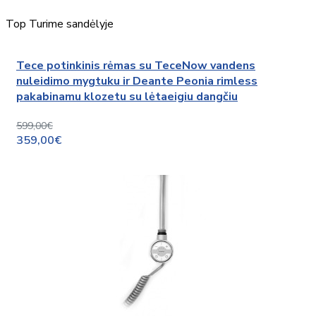
Top
Turime sandėlyje
Tece potinkinis rėmas su TeceNow vandens
nuleidimo mygtuku ir Deante Peonia rimless
pakabinamu klozetu su lėtaeigiu dangčiu
599,00€
359,00€