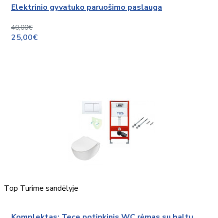
Elektrinio gyvatuko paruošimo paslauga
40,00€
25,00€
Top
Turime sandėlyje
Komplektas: Tece potinkinis WC rėmas su baltu