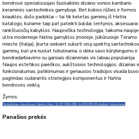
bendrovė specializuojasi šiuolaikinio dizaino vonios kambario
keraminės santechnikos gamyboje. Bet kokios rūšies ir formos
kriauklės, dušo padėklai – tai tik keletas gaminių iš Hatria
katalogo, kuriame taip pat pateikti baldai, lentynos, aksesuarai 
rankšluosčių kabyklos. Naujoviška technologija, taikoma naujoje
ultra modernioje Natria gamyklos įmonėje, įsikūrusioje Teramo
mieste (Italija), įkurta siekiant sukurti visą spektrą santechniko
gaminių, kuri yra nuolat tobulinama, o dėka savo kūrybingumo ir
bendradarbiavimo su garsiais dizaineriais vis labiau populiarėja.
Naujos estetikos paieškos, aukštosios technologijos, dizainas i
funkcionalumas, patikimumas ir geriausios tradicijos visada buvo
pagrindas sudarantis strategijos komponentus ir Natria
bendrovės veiklą.
Žymos:
Pastatomas praustuvas Happy Hour 10:00 398x398 mm
Y0QR01
Pastatomi praustuvai
Panašios prekės