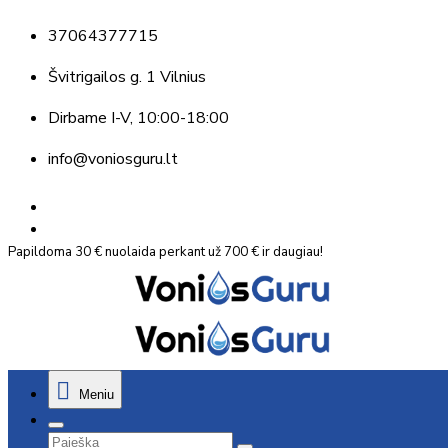
37064377715
Švitrigailos g. 1 Vilnius
Dirbame
I-V, 10:00-18:00
info@voniosguru.lt
Papildoma 30 € nuolaida perkant už 700 € ir daugiau!
Meniu