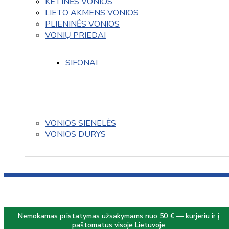
KETINĖS VONIOS
LIETO AKMENS VONIOS
PLIENINĖS VONIOS
VONIŲ PRIEDAI
SIFONAI
VONIOS SIENELĖS
VONIOS DURYS
Nemokamas pristatymas užsakymams nuo 50 € — kurjeriu ir į
paštomatus visoje Lietuvoje