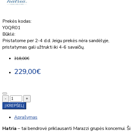
Prekės kodas:
Y0QR01
Būklė:
Pristatome per 2-4 d.d. Jeigu prekės nėra sandėlyje,
pristatymas gali užtrukti iki 4-6 savaičių.
318,00€
229,00€
-
+
Į KREPŠELĮ
Aprašymas
Hatria
– tai bendrovė priklausanti Marazzi grupės koncernui. Ši