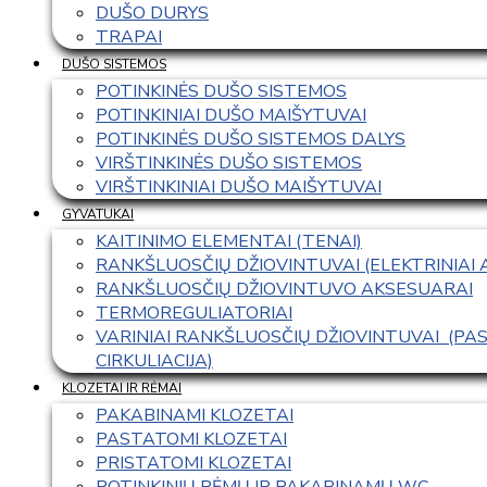
DUŠO DURYS
TRAPAI
DUŠO SISTEMOS
POTINKINĖS DUŠO SISTEMOS
POTINKINIAI DUŠO MAIŠYTUVAI
POTINKINĖS DUŠO SISTEMOS DALYS
VIRŠTINKINĖS DUŠO SISTEMOS
VIRŠTINKINIAI DUŠO MAIŠYTUVAI
GYVATUKAI
KAITINIMO ELEMENTAI (TENAI)
RANKŠLUOSČIŲ DŽIOVINTUVAI (ELEKTRINIAI
RANKŠLUOSČIŲ DŽIOVINTUVO AKSESUARAI
TERMOREGULIATORIAI
VARINIAI RANKŠLUOSČIŲ DŽIOVINTUVAI  (P
CIRKULIACIJA)
KLOZETAI IR RĖMAI
PAKABINAMI KLOZETAI
PASTATOMI KLOZETAI
PRISTATOMI KLOZETAI
POTINKINIŲ RĖMŲ IR PAKABINAMŲ WC 