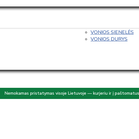
VONIOS SIENELĖS
VONIOS DURYS
Nemokamas pristatymas visoje Lietuvoje — kurjeriu ir į paštomatu