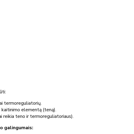
ūti:
i termoreguliatorių.
i kaitinimo elementą (teną).
 reikia teno ir termoreguliatoriaus).
no galingumais: