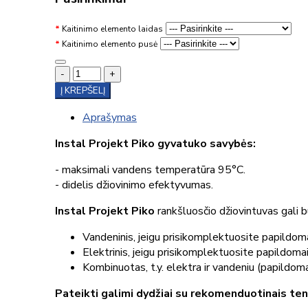
Kaitinimo elemento laidas
Kaitinimo elemento pusė
-
+
Į KREPŠELĮ
Aprašymas
Instal Projekt Piko gyvatuko savybės:
- maksimali vandens temperatūra 95°C.
- didelis džiovinimo efektyvumas.
Instal Projekt Piko
rankšluosčio džiovintuvas gali b
Vandeninis, jeigu prisikomplektuosite papildoma
Elektrinis, jeigu prisikomplektuosite papildoma
Kombinuotas, t.y. elektra ir vandeniu (papildomai
Pateikti galimi dydžiai su rekomenduotinais te