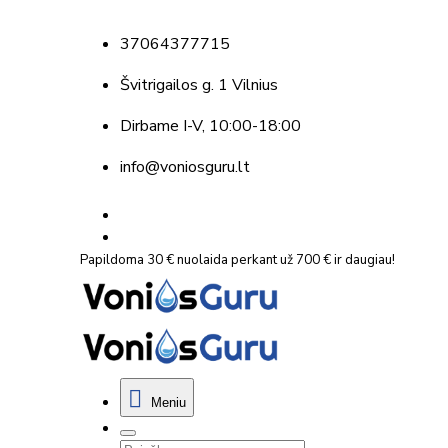
37064377715
Švitrigailos g. 1 Vilnius
Dirbame
I-V, 10:00-18:00
info@voniosguru.lt
Papildoma 30 € nuolaida perkant už 700 € ir daugiau!
Meniu