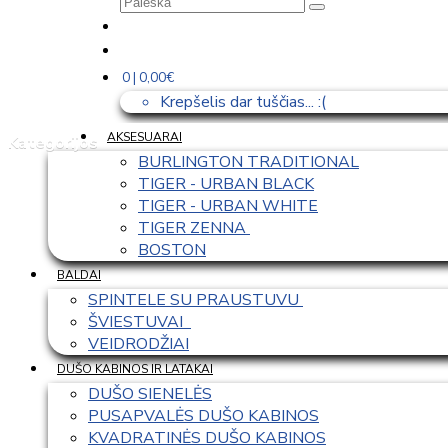
0 | 0,00€
Krepšelis dar tuščias... :(
AKSESUARAI
Kategorijos
BURLINGTON TRADITIONAL
TIGER - URBAN BLACK
TIGER - URBAN WHITE
TIGER ZENNA 
BOSTON
BALDAI
SPINTELE SU PRAUSTUVU 
ŠVIESTUVAI  
VEIDRODŽIAI
DUŠO KABINOS IR LATAKAI
DUŠO SIENELĖS
PUSAPVALĖS DUŠO KABINOS
KVADRATINĖS DUŠO KABINOS