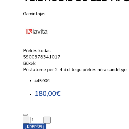
Gamintojas
Prekės kodas:
5900378341017
Būklė:
Pristatome per 2-4 d.d. Jeigu prekės nėra sandėlyje, p
445,00€
180,00€
-
+
Į KREPŠELĮ