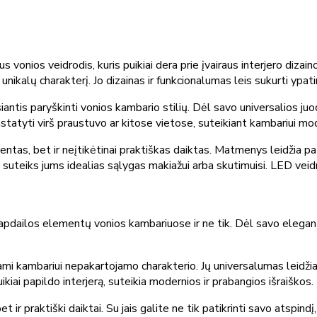
 vonios veidrodis, kuris puikiai dera prie įvairaus interjero dizain
kalų charakterį. Jo dizainas ir funkcionalumas leis sukurti ypatin
tis paryškinti vonios kambario stilių. Dėl savo universalios juodos
pastatyti virš praustuvo ar kitose vietose, suteikiant kambariui m
ntas, bet ir neįtikėtinai praktiškas daiktas. Matmenys leidžia pa
s suteiks jums idealias sąlygas makiažui arba skutimuisi. LED veid
apdailos elementų vonios kambariuose ir ne tik. Dėl savo elegantiš
ikdami kambariui nepakartojamo charakterio. Jų universalumas leidži
ikiai papildo interjerą, suteikia modernios ir prabangios išraiškos.
 ir praktiški daiktai. Su jais galite ne tik patikrinti savo atspindį, 