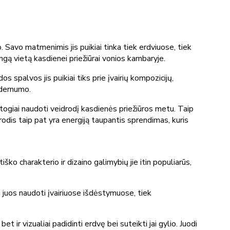
o. Savo matmenimis jis puikiai tinka tiek erdviuose, tiek
gą vietą kasdienei priežiūrai vonios kambaryje.
 spalvos jis puikiai tiks prie įvairių kompozicijų,
odernumo.
togiai naudoti veidrodį kasdienės priežiūros metu. Taip
rodis taip pat yra energiją taupantis sprendimas, kuris
ko charakterio ir dizaino galimybių jie itin populiarūs,
a juos naudoti įvairiuose išdėstymuose, tiek
bet ir vizualiai padidinti erdvę bei suteikti jai gylio. Juodi