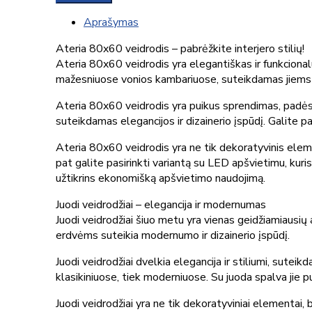
Aprašymas
Ateria 80x60 veidrodis – pabrėžkite interjero stilių!
Ateria 80x60 veidrodis yra elegantiškas ir funkcionalus
mažesniuose vonios kambariuose, suteikdamas jiems uni
Ateria 80x60 veidrodis yra puikus sprendimas, padėsian
suteikdamas elegancijos ir dizainerio įspūdį. Galite 
Ateria 80x60 veidrodis yra ne tik dekoratyvinis eleme
pat galite pasirinkti variantą su LED apšvietimu, kuri
užtikrins ekonomišką apšvietimo naudojimą.
Juodi veidrodžiai – elegancija ir modernumas
Juodi veidrodžiai šiuo metu yra vienas geidžiamiausių 
erdvėms suteikia modernumo ir dizainerio įspūdį.
Juodi veidrodžiai dvelkia elegancija ir stiliumi, sute
klasikiniuose, tiek moderniuose. Su juoda spalva jie pu
Juodi veidrodžiai yra ne tik dekoratyviniai elementai, bet