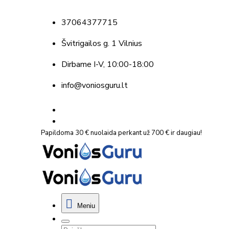
37064377715
Švitrigailos g. 1 Vilnius
Dirbame
I-V, 10:00-18:00
info@voniosguru.lt
Papildoma 30 € nuolaida perkant už 700 € ir daugiau!
Meniu