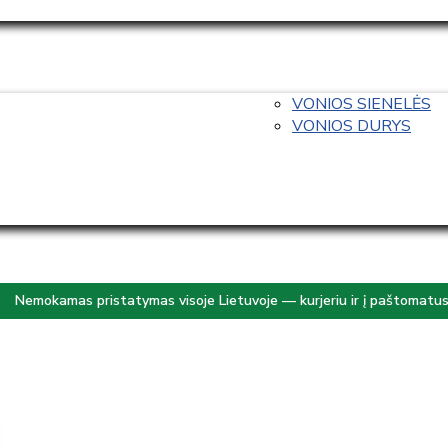
VONIOS SIENELĖS
VONIOS DURYS
Nemokamas pristatymas visoje Lietuvoje — kurjeriu ir į paštomatu