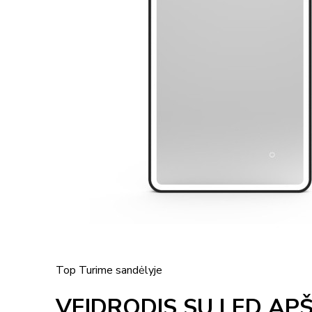
Top
Turime sandėlyje
VEIDRODIS SU LED APŠ