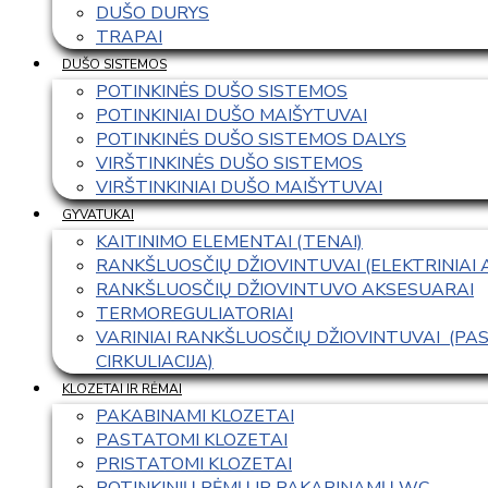
DUŠO DURYS
TRAPAI
DUŠO SISTEMOS
POTINKINĖS DUŠO SISTEMOS
POTINKINIAI DUŠO MAIŠYTUVAI
POTINKINĖS DUŠO SISTEMOS DALYS
VIRŠTINKINĖS DUŠO SISTEMOS
VIRŠTINKINIAI DUŠO MAIŠYTUVAI
GYVATUKAI
KAITINIMO ELEMENTAI (TENAI)
RANKŠLUOSČIŲ DŽIOVINTUVAI (ELEKTRINIAI
RANKŠLUOSČIŲ DŽIOVINTUVO AKSESUARAI
TERMOREGULIATORIAI
VARINIAI RANKŠLUOSČIŲ DŽIOVINTUVAI  (P
CIRKULIACIJA)
KLOZETAI IR RĖMAI
PAKABINAMI KLOZETAI
PASTATOMI KLOZETAI
PRISTATOMI KLOZETAI
POTINKINIŲ RĖMŲ IR PAKABINAMŲ WC 