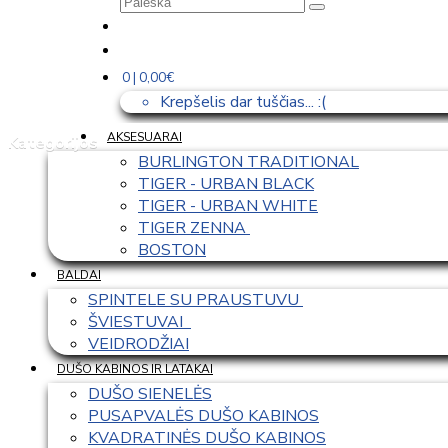
0 | 0,00€
Krepšelis dar tuščias... :(
AKSESUARAI
Kategorijos
BURLINGTON TRADITIONAL
TIGER - URBAN BLACK
TIGER - URBAN WHITE
TIGER ZENNA 
BOSTON
BALDAI
SPINTELE SU PRAUSTUVU 
ŠVIESTUVAI  
VEIDRODŽIAI
DUŠO KABINOS IR LATAKAI
DUŠO SIENELĖS
PUSAPVALĖS DUŠO KABINOS
KVADRATINĖS DUŠO KABINOS