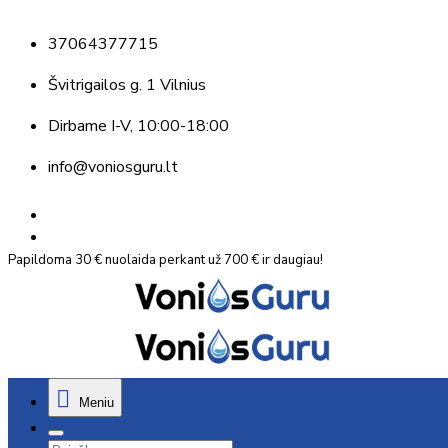
37064377715
Švitrigailos g. 1 Vilnius
Dirbame
I-V, 10:00-18:00
info@voniosguru.lt
Papildoma 30 € nuolaida perkant už 700 € ir daugiau!
Meniu