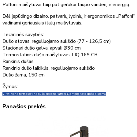
Paffoni maišytuvai taip pat gerokai taupo vandenį ir energiją.
Dėl įspūdingo dizaino, patvarių lydinių ir ergonomikos „Paffoni“
vadinami geriausiais italų maišytuvais.
Techninės savybės:
Dušo stovas, reguliuojamo aukščio (77 - 126,5 cm)
Stacionari dušo galva, apvali Ø30 cm
Termostatinis dušo maišytuvas, LIQ 169 CR
Rankinis dušas
Rankinio dušo laikiklis, reguliuojamo aukščio
Dušo žarna, 150 cm
Žymos:
Virštinkinė termostatinė dušo sistema
Paffoni Light
spalvota dušo sistema
Panašios prekės