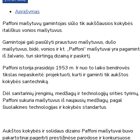
Aprašymas
Paffoni maišytuvų gamintojas siūlo tik aukščiausios kokybės
itališkus vonios maišytuvus.
Gamintojai gali pasiūlyti praustuvo maišytuvus, dušo
maišytuvus, bidė, vonios ir kt. „Paffoni“ maišytuvai yra pagamint
iš žalvario, turi skirtingą dizainą ir paskirtį.
Paffoni istorija prasidėjo 1953 m. Ir nuo to laiko bendrovės
tikslas nepasikeitė: projektuoti, kurti ir gaminti tik aukštos
kokybės santechniką.
Dėl sanitarinių įrenginių, medžiagų ir technologijų srities tyrimų,
Paffoni sukuria maišytuvus iš naujausių medžiagų, pagal
šiuolaikines technologijas ir kokybės standartus.
Aukštos kokybės ir solidaus dizaino Paffoni maišytuvai buvo
pakartotinai pagerbti prestižinėse parodose ir konkursuose.