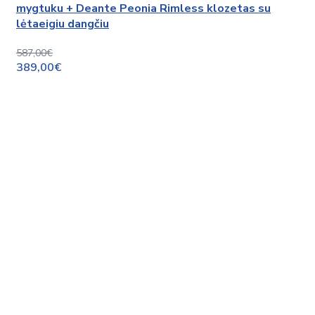
mygtuku + Deante Peonia Rimless klozetas su
lėtaeigiu dangčiu
587,00€
389,00€