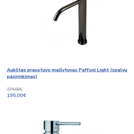
Aukštas praustuvo maišytuvas Paffoni Light (spalvų
pasirinkimas)
279,00€
195,00€