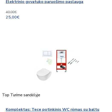
Elektrinio gyvatuko paruošimo paslauga
40,00€
25,00€
Top
Turime sandėlyje
Komplektas: Tece potinkinis WC rėmas su baltu