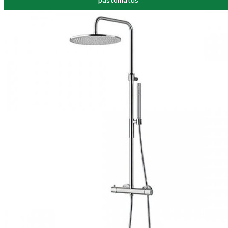
paštomatus