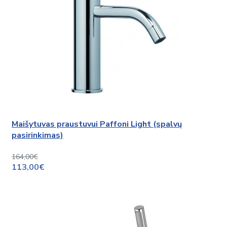
Maišytuvas praustuvui Paffoni Light (spalvų
pasirinkimas)
164,00€
113,00€