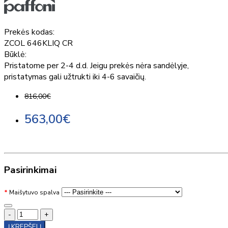
Prekės kodas:
ZCOL 646KLIQ CR
Būklė:
Pristatome per 2-4 d.d. Jeigu prekės nėra sandėlyje,
pristatymas gali užtrukti iki 4-6 savaičių.
816,00€
563,00€
Pasirinkimai
Maišytuvo spalva
-
+
Į KREPŠELĮ