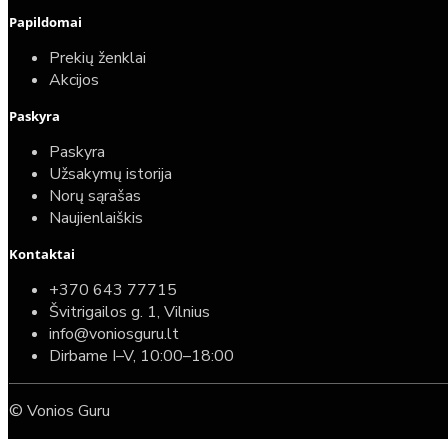
Papildomai
Prekių ženklai
Akcijos
Paskyra
Paskyra
Užsakymų istorija
Norų sąrašas
Naujienlaiškis
Kontaktai
+370 643 77715
Švitrigailos g. 1, Vilnius
info@voniosguru.lt
Dirbame I–V, 10:00–18:00
© Vonios Guru