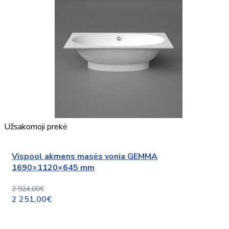
Užsakomoji prekė
Vispool akmens masės vonia GEMMA
1690×1120×645 mm
2 924,00€
2 251,00€