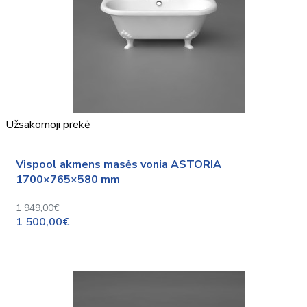
Užsakomoji prekė
Vispool akmens masės vonia ASTORIA
1700×765×580 mm
1 949,00€
1 500,00€