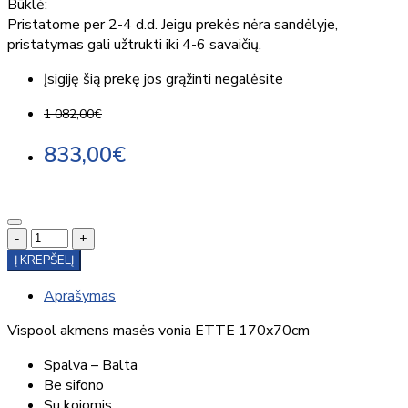
Būklė:
Pristatome per 2-4 d.d. Jeigu prekės nėra sandėlyje,
pristatymas gali užtrukti iki 4-6 savaičių.
Įsigiję šią prekę jos grąžinti negalėsite
1 082,00€
833,00€
-
+
Į KREPŠELĮ
Aprašymas
Vispool akmens masės vonia ETTE 170x70cm
Spalva – Balta
Be sifono
Su kojomis