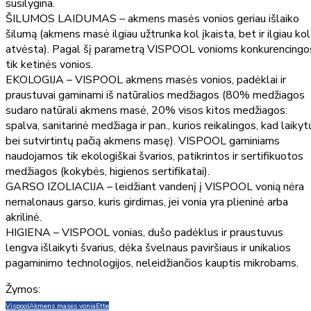
susilygina.
ŠILUMOS LAIDUMAS – akmens masės vonios geriau išlaiko
šilumą (akmens masė ilgiau užtrunka kol įkaista, bet ir ilgiau kol
atvėsta). Pagal šį parametrą VISPOOL vonioms konkurencingo
tik ketinės vonios.
EKOLOGIJA – VISPOOL akmens masės vonios, padėklai ir
praustuvai gaminami iš natūralios medžiagos (80% medžiagos
sudaro natūrali akmens masė, 20% visos kitos medžiagos:
spalva, sanitarinė medžiaga ir pan., kurios reikalingos, kad laikyt
bei sutvirtintų pačią akmens masę). VISPOOL gaminiams
naudojamos tik ekologiškai švarios, patikrintos ir sertifikuotos
medžiagos (kokybės, higienos sertifikatai).
GARSO IZOLIACIJA – leidžiant vandenį į VISPOOL vonią nėra
nemalonaus garso, kuris girdimas, jei vonia yra plieninė arba
akrilinė.
HIGIENA – VISPOOL vonias, dušo padėklus ir praustuvus
lengva išlaikyti švarius, dėka švelnaus paviršiaus ir unikalios
pagaminimo technologijos, neleidžiančios kauptis mikrobams.
Žymos:
Vispool
Akmens masės vonia
Ette