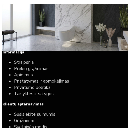
Informacija
Populiariausios
Straipsniai
Prekių grąžinimas
Apie mus
Pristatymas ir apmokėjimas
Privatumo politika
Taisyklės ir sąlygos
Klientų aptarnavimas
Susisiekite su mumis
Grąžinimai
Svetainės medis