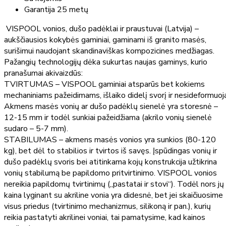
Garantija 25 metų
VISPOOL vonios, dušo padėklai ir praustuvai (Latvija) –
aukščiausios kokybės gaminiai, gaminami iš granito masės,
surišimui naudojant skandinaviškas kompozicines medžiagas.
Pažangių technologijų dėka sukurtas naujas gaminys, kurio
pranašumai akivaizdūs:
TVIRTUMAS – VISPOOL gaminiai atsparūs bet kokiems
mechaniniams pažeidimams, išlaiko didelį svorį ir nesideformuoj
Akmens masės vonių ar dušo padėklų sienelė yra storesnė –
12-15 mm ir todėl sunkiai pažeidžiama (akrilo vonių sienelė
sudaro – 5-7 mm).
STABILUMAS – akmens masės vonios yra sunkios (80-120
kg), bet dėl to stabilios ir tvirtos iš savęs. Įspūdingas vonių ir
dušo padėklų svoris bei atitinkama kojų konstrukcija užtikrina
vonių stabilumą be papildomo pritvirtinimo. VISPOOL vonios
nereikia papildomų tvirtinimų („pastatai ir stovi“). Todėl nors jų
kaina lyginant su akriline vonia yra didesnė, bet jei skaičiuosime
visus priedus (tvirtinimo mechanizmus, silikoną ir pan.), kurių
reikia pastatyti akrilinei voniai, tai pamatysime, kad kainos