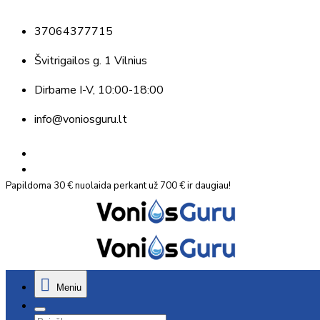
37064377715
Švitrigailos g. 1 Vilnius
Dirbame
I-V, 10:00-18:00
info@voniosguru.lt
Papildoma 30 € nuolaida perkant už 700 € ir daugiau!
Meniu