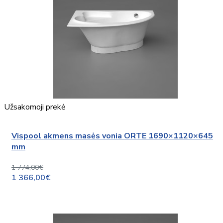
Užsakomoji prekė
Vispool akmens masės vonia ORTE 1690×1120×645
mm
1 774,00€
1 366,00€