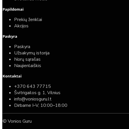
Top
Turime sandėlyje
Papildomai
Prekių ženklai
Tece potinkinis rėmas su TeceNow vandens
Akcijos
nuleidimo mygtuku ir Deante Peonia rimless
pakabinamu klozetu su lėtaeigiu dangčiu
Paskyra
599,00€
Paskyra
359,00€
Užsakymų istorija
Norų sąrašas
Naujienlaiškis
Kontaktai
+370 643 77715
Švitrigailos g. 1, Vilnius
info@voniosguru.lt
Dirbame I–V, 10:00–18:00
© Vonios Guru