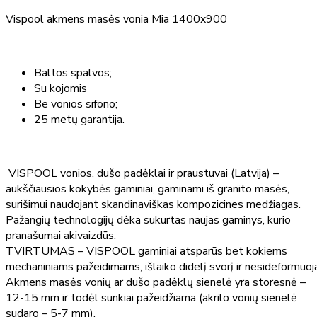
Vispool akmens masės vonia Mia 1400x900
Baltos spalvos;
Su kojomis
Be vonios sifono;
25 metų garantija.
VISPOOL vonios, dušo padėklai ir praustuvai (Latvija) –
aukščiausios kokybės gaminiai, gaminami iš granito masės,
surišimui naudojant skandinaviškas kompozicines medžiagas.
Pažangių technologijų dėka sukurtas naujas gaminys, kurio
pranašumai akivaizdūs:
TVIRTUMAS – VISPOOL gaminiai atsparūs bet kokiems
mechaniniams pažeidimams, išlaiko didelį svorį ir nesideformuoj
Akmens masės vonių ar dušo padėklų sienelė yra storesnė –
12-15 mm ir todėl sunkiai pažeidžiama (akrilo vonių sienelė
sudaro – 5-7 mm).