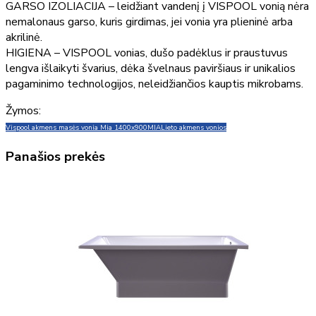
GARSO IZOLIACIJA – leidžiant vandenį į VISPOOL vonią nėra
nemalonaus garso, kuris girdimas, jei vonia yra plieninė arba
akrilinė.
HIGIENA – VISPOOL vonias, dušo padėklus ir praustuvus
lengva išlaikyti švarius, dėka švelnaus paviršiaus ir unikalios
pagaminimo technologijos, neleidžiančios kauptis mikrobams.
Žymos:
Vispool akmens masės vonia Mia 1400x900
MIA
Lieto akmens vonios
Panašios prekės