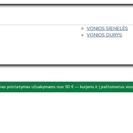
VONIOS SIENELĖS
VONIOS DURYS
s pristatymas užsakymams nuo 50 € — kurjeriu ir į paštomatus visoj