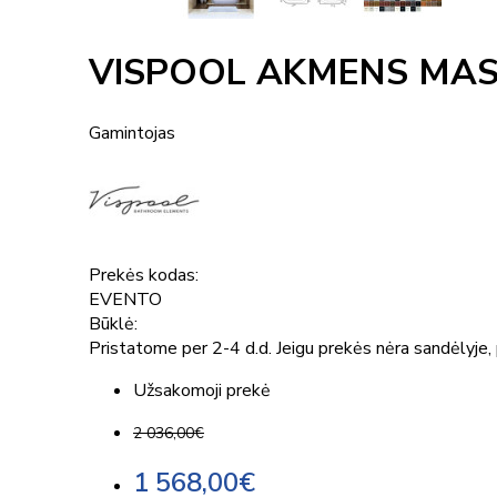
VISPOOL AKMENS MAS
Gamintojas
Prekės kodas:
EVENTO
Būklė:
Pristatome per 2-4 d.d. Jeigu prekės nėra sandėlyje, p
Užsakomoji prekė
2 036,00€
1 568,00€