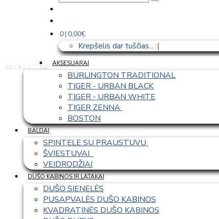
0 | 0,00€
Krepšelis dar tuščias... :(
AKSESUARAI
Kategorijos
BURLINGTON TRADITIONAL
TIGER - URBAN BLACK
TIGER - URBAN WHITE
TIGER ZENNA 
BOSTON
BALDAI
SPINTELE SU PRAUSTUVU 
ŠVIESTUVAI  
VEIDRODŽIAI
DUŠO KABINOS IR LATAKAI
DUŠO SIENELĖS
PUSAPVALĖS DUŠO KABINOS
KVADRATINĖS DUŠO KABINOS