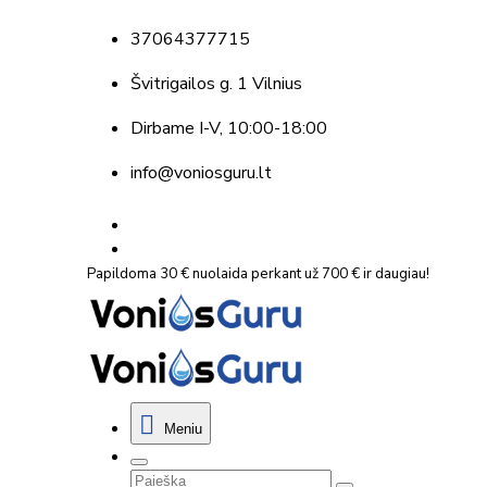
37064377715
Švitrigailos g. 1 Vilnius
Dirbame
I-V, 10:00-18:00
info@voniosguru.lt
Papildoma 30 € nuolaida perkant už 700 € ir daugiau!
Meniu