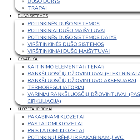
DUŠO DURYS
TRAPAI
DUŠO SISTEMOS
POTINKINĖS DUŠO SISTEMOS
POTINKINIAI DUŠO MAIŠYTUVAI
POTINKINĖS DUŠO SISTEMOS DALYS
VIRŠTINKINĖS DUŠO SISTEMOS
VIRŠTINKINIAI DUŠO MAIŠYTUVAI
GYVATUKAI
KAITINIMO ELEMENTAI (TENAI)
RANKŠLUOSČIŲ DŽIOVINTUVAI (ELEKTRINIAI
RANKŠLUOSČIŲ DŽIOVINTUVO AKSESUARAI
TERMOREGULIATORIAI
VARINIAI RANKŠLUOSČIŲ DŽIOVINTUVAI  (P
CIRKULIACIJA)
KLOZETAI IR RĖMAI
PAKABINAMI KLOZETAI
PASTATOMI KLOZETAI
PRISTATOMI KLOZETAI
POTINKINIŲ RĖMŲ IR PAKABINAMŲ WC 